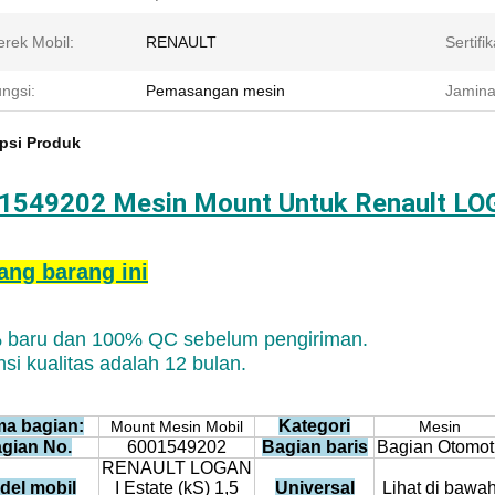
rek Mobil:
RENAULT
Sertifik
ngsi:
Pemasangan mesin
Jamina
psi Produk
1549202 Mesin Mount Untuk Renault LOGA
ang barang ini
 baru dan 100% QC sebelum pengiriman.
si kualitas adalah 12 bulan.
a bagian:
Kategori
Mount Mesin Mobil
Mesin
gian No.
6001549202
Bagian baris
Bagian Otomoti
RENAULT LOGAN
del mobil
I Estate (kS) 1,5
Universal
Lihat di bawa