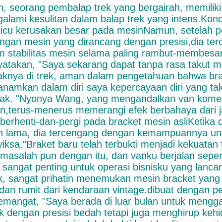
h, seorang pembalap trek yang bergairah, memiliki 
alami kesulitan dalam balap trek yang intens.Kon
cu kerusakan besar pada mesinNamun, setelah pe
ngan mesin yang dirancang dengan presisi,dia ter
m stabilitas mesin selama paling rambut-membesa
atakan, "Saya sekarang dapat tanpa rasa takut m
aknya di trek, aman dalam pengetahuan bahwa brac
namkan dalam diri saya kepercayaan diri yang tak
ak. "Nyonya Wang, yang mengandalkan van komers
an,terus-menerus memerangi efek berbahaya dari ja
 berhenti-dan-pergi pada bracket mesin asliKetika 
n lama, dia tercengang dengan kemampuannya unt
iksa."Braket baru telah terbukti menjadi kekuata
 masalah pun dengan itu, dan vanku berjalan seper
 sangat penting untuk operasi bisnisku yang lanc
ik, sangat prihatin menemukan mesin bracket yang 
 dan rumit dari kendaraan vintage.dibuat dengan p
emangat, "Saya berada di luar bulan untuk mengga
k dengan presisi bedah tetapi juga menghirup kehi