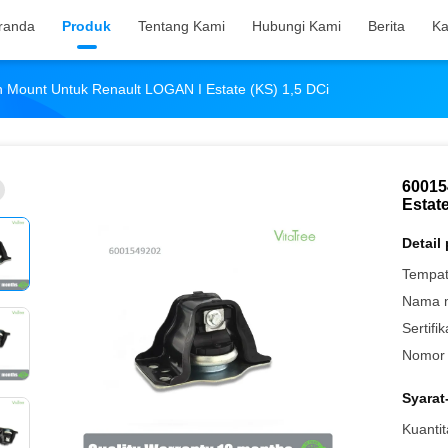
randa
Produk
Tentang Kami
Hubungi Kami
Berita
Ka
Mount Untuk Renault LOGAN I Estate (kS) 1,5 DCi
60015
Estate
Detail
Tempat
Nama 
Sertifik
Nomor 
Syarat
Kuantit