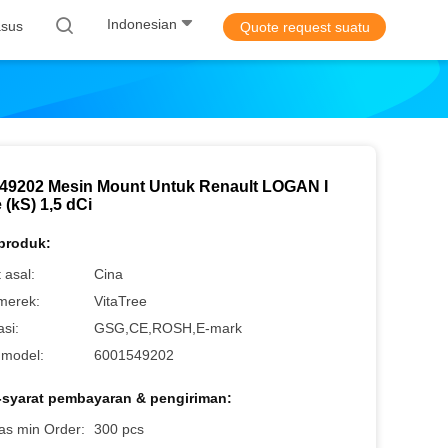
Indonesian
sus
Quote request suatu
49202 Mesin Mount Untuk Renault LOGAN I
 (kS) 1,5 dCi
 produk:
 asal:
Cina
merek:
VitaTree
asi:
GSG,CE,ROSH,E-mark
model:
6001549202
-syarat pembayaran & pengiriman:
as min Order:
300 pcs