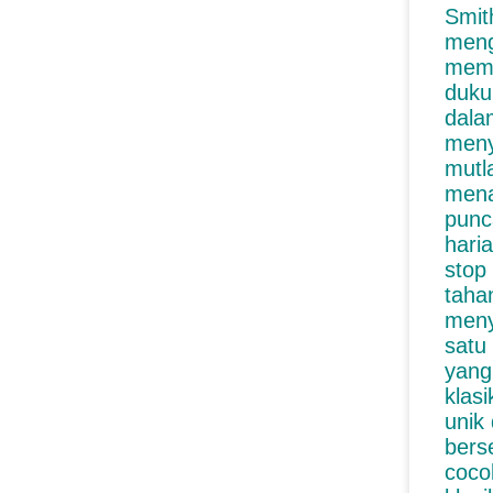
Smit
meng
memi
duku
dala
meny
mutl
mena
punc
hari
stop
taha
meny
satu
yang
klas
unik
bers
coco