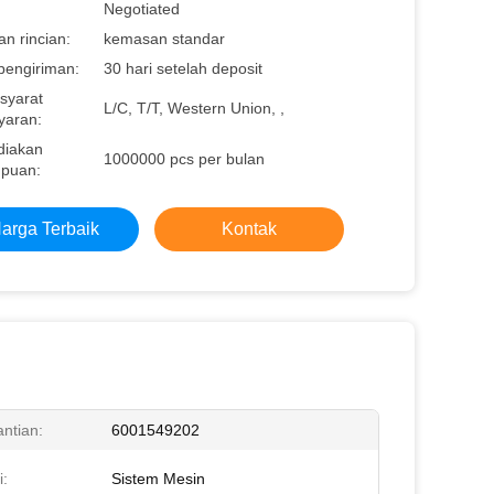
Negotiated
n rincian:
kemasan standar
pengiriman:
30 hari setelah deposit
syarat
L/C, T/T, Western Union, ,
aran:
diakan
1000000 pcs per bulan
puan:
arga Terbaik
Kontak
ntian:
6001549202
i:
Sistem Mesin