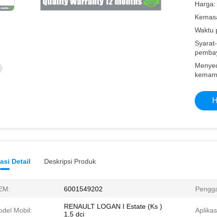
Harga:
Kemasa
Waktu 
Syarat-
pembay
Menye
kemam
H
asi Detail
Deskripsi Produk
EM:
6001549202
Pengga
RENAULT LOGAN I Estate (Ks )
del Mobil:
Aplikas
1,5 dci