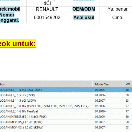
dCi
rek mobil
OEM/ODM
Ya, benar.
RENAULT
Nomor
6001549202
Asal usul
Cina
ngganti.
ok untuk: