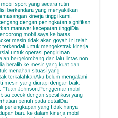
mobil sport yang secara rutin
disi berkendara yang menyakitkan
masangan kinerja tinggi kami,
cengang dengan peningkatan signifikan
rkan manuver kecepatan tinggiDia
endorong mobil saya ke batas
ket mesin tidak akan goyah.Ini telah
 terkendali untuk mengekstrak kinerja
ial untuk operasi pengiriman
lan bergelombang dan lalu lintas non-
dia beralih ke mesin yang kuat dan
uk menahan situasi yang
n tak terkalahkanAku belum mengalami
ti mesin yang diurapi dengan baik,
ar. "Tuan Johnson,Penggemar mobil
bisa cocok dengan spesifikasi yang
erhatian penuh pada detailDia
li perlengkapan yang tidak hanya
dupan baru ke dalam kinerja mobil