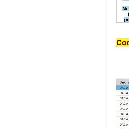
Me
pe
Coc