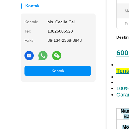
Kontak
Me
Kontak:
Ms. Cecilia Cai
Fu
Tel:
13826006528
Deskri
Faks:
86-134-2368-8848
600
Tent
Kontak
100%
Garan
Nam
Ba
Mo