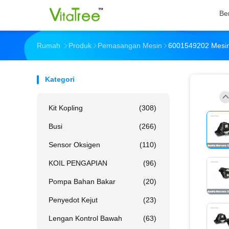
Be
Rumah
Produk
Pemasangan Mesin
6001549202 Mesin 
Kategori
Kit Kopling
(308)
Busi
(266)
Sensor Oksigen
(110)
KOIL PENGAPIAN
(96)
Pompa Bahan Bakar
(20)
Penyedot Kejut
(23)
Lengan Kontrol Bawah
(63)