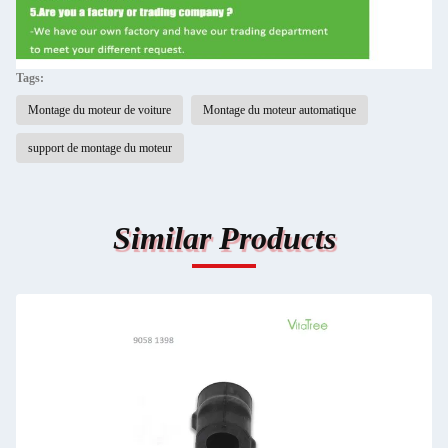
Tags:
Montage du moteur de voiture
Montage du moteur automatique
support de montage du moteur
Similar Products