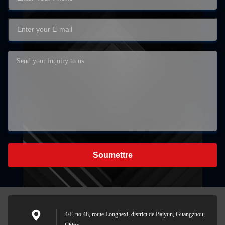
Soumettre
4/F, no 48, route Longhexi, district de Baiyun, Guangzhou,