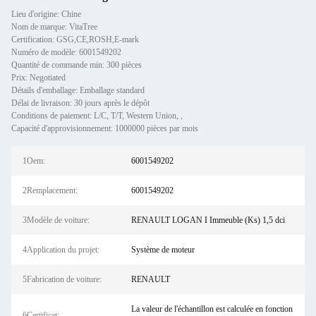
Lieu d'origine: Chine
Nom de marque: VitaTree
Certification: GSG,CE,ROSH,E-mark
Numéro de modèle: 6001549202
Quantité de commande min: 300 pièces
Prix: Negotiated
Détails d'emballage: Emballage standard
Délai de livraison: 30 jours après le dépôt
Conditions de paiement: L/C, T/T, Western Union, ,
Capacité d'approvisionnement: 1000000 pièces par mois
1Oem:
6001549202
2Remplacement:
6001549202
3Modèle de voiture:
RENAULT LOGAN I Immeuble (Ks) 1,5 dci
4Application du projet:
Système de moteur
5Fabrication de voiture:
RENAULT
La valeur de l'échantillon est calculée en fonction
6Certificat: