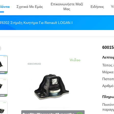
Επικοινωνήστε Μαζί
ϊόντα
Σχετικά Με Εμάς
Ειδήσεις
Υ
Μας
9202 Στήριξη Κινητήρα Για Renault LOGAN I
60015
Λεπτομ
Τόπος 
Μάρκα
Πιστοπ
Αριθμό
Πληρω
Ποσότ
παραγγ