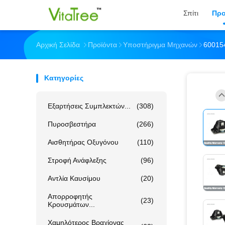
Σπίτι
Προ
Αρχική Σελίδα
Προϊόντα
Υποστήριγμα Μηχανών
600154
Κατηγορίες
Εξαρτήσεις Συμπλεκτών...
(308)
Πυροσβεστήρα
(266)
Αισθητήρας Οξυγόνου
(110)
Στροφή Ανάφλεξης
(96)
Αντλία Καυσίμου
(20)
Απορροφητής
(23)
Κρουσμάτων...
Χαμηλότερος Βραχίονας