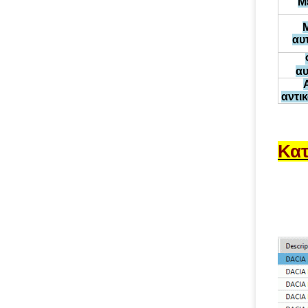
Μ
αυ
αυ
αντι
Κατ