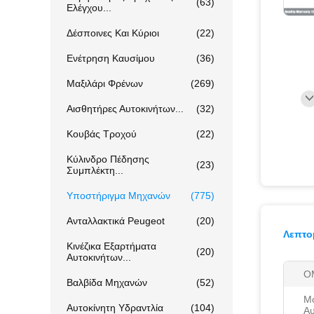
(63)
Ελέγχου...
Δέσποινες Και Κύριοι
(22)
Ενέτρηση Καυσίμου
(36)
Μαξιλάρι Φρένων
(269)
Αισθητήρες Αυτοκινήτων...
(32)
Κουβάς Τροχού
(22)
Κύλινδρο Πέδησης
(23)
Συμπλέκτη...
Υποστήριγμα Μηχανών
(775)
Ανταλλακτικά Peugeot
(20)
Λεπτο
Κινέζικα Εξαρτήματα
(20)
Αυτοκινήτων...
Ο
Βαλβίδα Μηχανών
(52)
Μ
Αυτοκίνητη Υδραντλία
(104)
Αυ