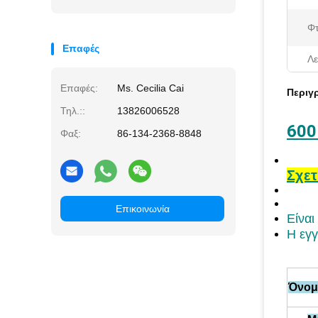
Φτ
Επαφές
Λε
Επαφές:
Ms. Cecilia Cai
Περιγ
Τηλ.::
13826006528
600
Φαξ:
86-134-2368-8848
Σχετ
Επικοινωνία
Είναι
Η εγγ
Όνομ