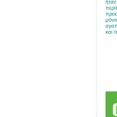
ήταν
περί
προσ
μόνο
αγαπ
και 