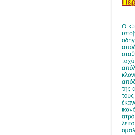
Περ
Ο κύ
υποβ
οδήγ
απόδ
σταθ
ταχύ
απόλ
κλον
απόδ
της 
τους
έκαν
ικαν
ατρό
λειτ
ομαλ