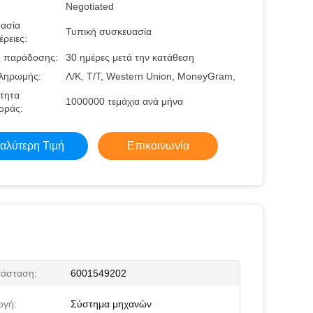
Negotiated
ασία
Τυπική συσκευασία
ρειες:
 παράδοσης:
30 ημέρες μετά την κατάθεση
ληρωμής:
Λ/Κ, Τ/Τ, Western Union, MoneyGram,
τητα
1000000 τεμάχια ανά μήνα
οράς:
αλύτερη Τιμή
Επικοινωνία
τάσταση:
6001549202
ογή:
Σύστημα μηχανών