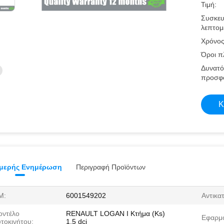
Τιμή:
Συσκευ
λεπτομέ
Χρόνος
Όροι π
Δυνατό
προσφ
Κ
μερής Ενημέρωση
Περιγραφή Προϊόντων
Μ:
6001549202
Αντικα
οντέλο
RENAULT LOGAN Ι Κτήμα (Ks)
Εφαρμ
τοκινήτου:
1,5 dci