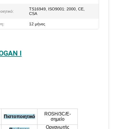
TS16949, ISO9001: 2000, CE,
οιητικό:
CSA
η:
12 μήνες
LOGAN I
ROSH/3C/Ε-
Πιστοποιητικό
σημείο
Οργανωτής