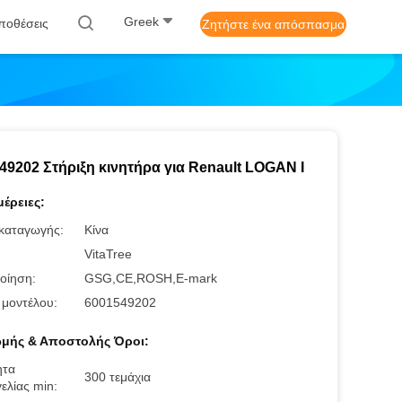
Greek
ποθέσεις
Ζητήστε ένα απόσπασμα
49202 Στήριξη κινητήρα για Renault LOGAN I
έρειες:
καταγωγής:
Κίνα
:
VitaTree
οίηση:
GSG,CE,ROSH,E-mark
 μοντέλου:
6001549202
μής & Αποστολής Όροι:
ητα
300 τεμάχια
ελίας min: