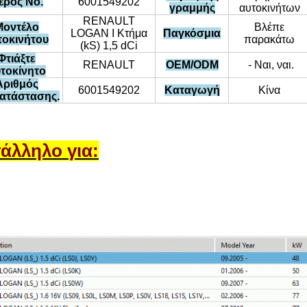
έρος Νο.
6001549202
γραμμής
αυτοκινήτων
RENAULT
Μοντέλο
Βλέπε
LOGAN Ι Κτήμα
Παγκόσμια
τοκινήτου
παρακάτω
(kS) 1,5 dCi
Φτιάξτε
RENAULT
OEM/ODM
- Ναι, ναι.
τοκίνητο
Αριθμός
6001549202
Καταγωγή
Κίνα
κατάστασης.
άλληλο για: