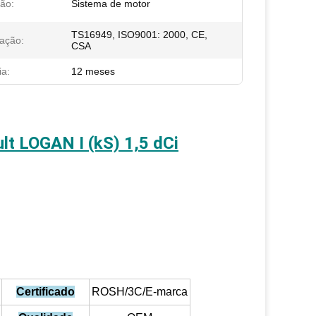
ção:
Sistema de motor
TS16949, ISO9001: 2000, CE,
cação:
CSA
ia:
12 meses
t LOGAN I (kS) 1,5 dCi
Certificado
ROSH/3C/E-marca