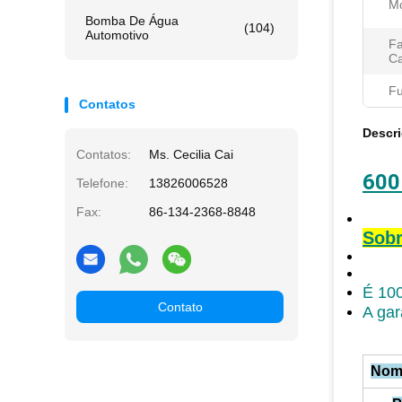
Mo
Bomba De Água
(104)
Automotivo
Fa
Ca
Fu
Contatos
Descr
Contatos:
Ms. Cecilia Cai
600
Telefone:
13826006528
Fax:
86-134-2368-8848
Sobr
É 100
Contato
A gar
Nom