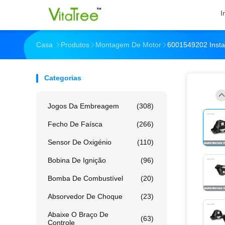
I
Casa
Produtos
Montagem De Motor
6001549202 Insta
Categorias
Jogos Da Embreagem
(308)
Fecho De Faísca
(266)
Sensor De Oxigénio
(110)
Bobina De Ignição
(96)
Bomba De Combustível
(20)
Absorvedor De Choque
(23)
Abaixe O Braço De
(63)
Controle