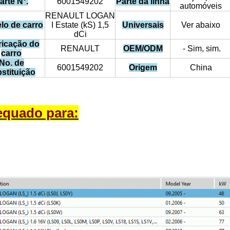
arte N°.
6001549202
Parte da linha
automóveis
RENAULT LOGAN
lo de carro
I Estate (kS) 1,5
Universais
Ver abaixo
dCi
ricação do
RENAULT
OEM/ODM
- Sim, sim.
carro
No. de
6001549202
Origem
China
stituição
quado para: