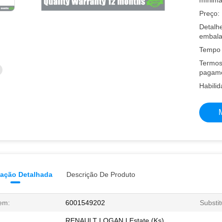
mínima
Preço:
Detalh
embal
Tempo 
Termos
pagame
Habilid
mação Detalhada
Descrição De Produto
em:
6001549202
Substit
RENAULT LOGAN I Estate (Ks)