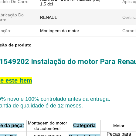
delo De Carro:
Aplica
1,5 dci
bricação Do
RENAULT
Certifi
rro:
nção:
Montagem do motor
Garant
ição de produto
1549202 Instalação do motor Para Renaul
e este item
% novo e 100% controlado antes da entrega.
antia de qualidade é de 12 meses.
Montagem do motor
e da peça:
Categoria
Motor
do automóvel
Peças para