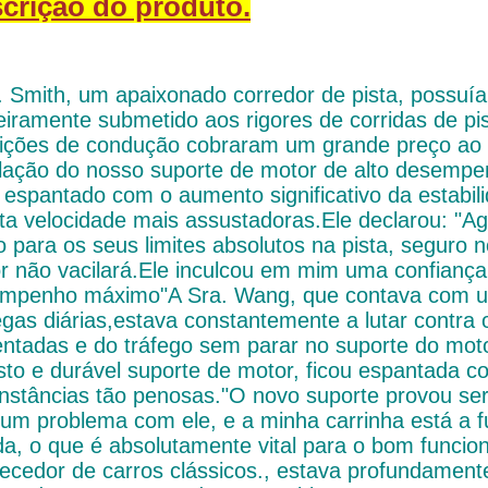
crição do produto.
. Smith, um apaixonado corredor de pista, possuía
neiramente submetido aos rigores de corridas de pi
ições de condução cobraram um grande preço ao 
alação do nosso suporte de motor de alto desempe
u espantado com o aumento significativo da estabi
lta velocidade mais assustadoras.Ele declarou: "
 para os seus limites absolutos na pista, seguro 
r não vacilará.Ele inculcou em mim uma confiança
mpenho máximo"A Sra. Wang, que contava com um
egas diárias,estava constantemente a lutar contra 
entadas e do tráfego sem parar no suporte do mo
sto e durável suporte de motor, ficou espantada co
unstâncias tão penosas."O novo suporte provou se
um problema com ele, e a minha carrinha está a
da, o que é absolutamente vital para o bom func
ecedor de carros clássicos., estava profundamen