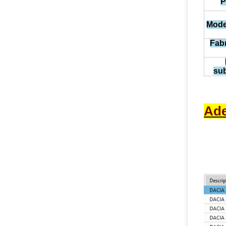
P
Mode
Fab
sub
Ade