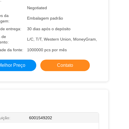
:
Negotiated
es da
Embalagem padrão
agem:
de entrega:
30 dias após o depósito
 de
L/C, T/T, Western Union, MoneyGram,
nto:
ade da fonte:
1000000 pcs por mês
Melhor Preço
Contato
uição:
6001549202