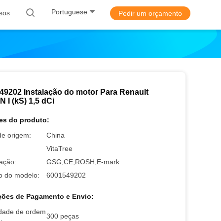
Portuguese
sos
Pedir um orçamento
49202 Instalação do motor Para Renault
 I (kS) 1,5 dCi
es do produto:
de origem:
China
VitaTree
cação:
GSG,CE,ROSH,E-mark
 do modelo:
6001549202
ões de Pagamento e Envio:
dade de ordem
300 peças