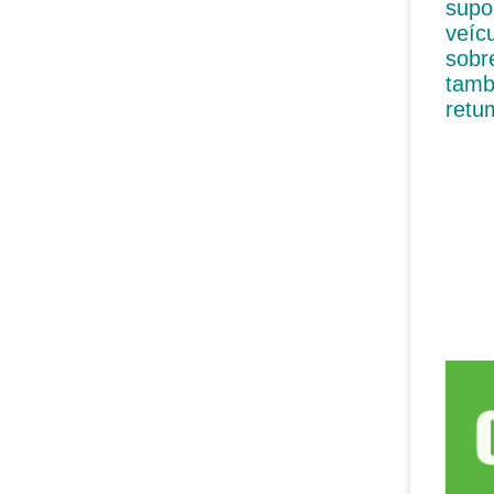
supo
veíc
sobr
tamb
retu