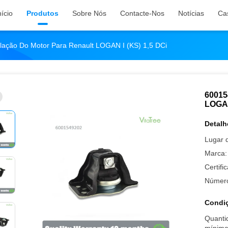
nício
Produtos
Sobre Nós
Contacte-Nos
Notícias
Ca
lação Do Motor Para Renault LOGAN I (kS) 1,5 DCi
60015
LOGAN
Detalh
Lugar 
Marca:
Certifi
Número
Condiç
Quanti