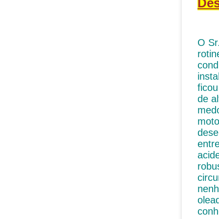
Des
O Sr
roti
cond
inst
fico
de a
medo
moto
dese
entr
acid
robu
circ
nenh
olea
conh