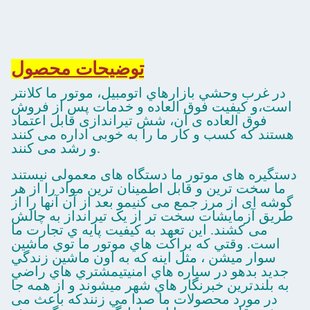
توضیحات محصول
در غرب وحشي بازارهاي اتومبيل، موتور ما کلانتر
است،و کیفیت فوق العاده و خدمات پس از فروش
فوق العاده ی آن، شش تیراندازی قابل اعتماد
هستند که کسب و کار ما را به خوبی اداره می کنند
و رشد می کنند.
دستگیره های موتور ما دستگاه های معمولی نیستند
ما سخت ترین و قابل اطمینان ترین مواد را از هر
گوشه ای از مرز جمع می کنیمو بعد از آن آنها را از
طریق آزمایشات سخت تر از یک تیرانداز به چالش
می کشند. اين تعهد به کيفيت پايه ي تجارت ما
است. وقتي که براکت هاي موتور ما توي ماشين
سوار ميشن ، مثل اينه که به اون ماشين زندگي
جديد بدهو در سياره هاي امنيتيمشتري هاي راضي
به بلندترين خبرنگار هاي شهر ميشوند و از همه جا
در مورد محصولات ما صدا مي زنندکه باعث می