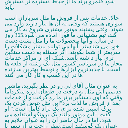
شود قلمرو برند ما از حیاط گسترده تر گسترش
یابد.
حالا، خدمات پس از فروش ما مثل سربازان اسب
سواری هستند که وقتی به آن ها نیاز دارید وارد می
شوند. وقتی پشتبند موتور مشتری شروع به کار می
کند، تیم پشتیبانی ما فوراً آماده می شود.365 روز
در سال، و آنها محصولات ما را مثل پشت دست
خود می شناسند. آنها می توانند بیشتر مشکلات را
سریعتر از شما بگویند. اگر مسئله به دست سنگین
تری نیاز داشته باشد،شبکه اي از مراکز خدمات
مجاز ما در سرتاسر کشور مثل يک رشته از قلعه ها
است، با جدیدترین ابزارها و توسط بهترین سازنده
ها در این کسب و کار کار می کنند
به عنوان مثال آقاي لي رو در نظر بگيريد، ماشين
قديمي اش مثل يه درخت در طوفان لرزه ميکرداما
وقتي که اون دستگير برتر ما رو گرفت و از خدمات
بعد از فروش ما لذت برد"این مثل عوض کردن یک
نرگ اسپین شده برای یک نژاد کامل است،" او
گفت. "این موتور مانند یک برونکو استفاده می
شود، اما در حال حاضر آن را به عنوان ملایم به
عنوان یک گوسفند است.سفر راحت تر از سفر با