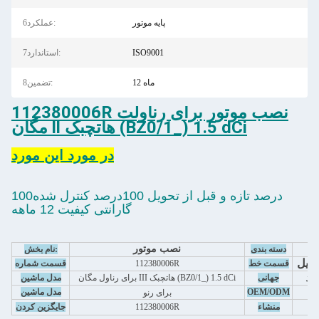
پایه موتور
6عملکرد:
ISO9001
7استاندارد:
12 ماه
8تضمین:
112380006R نصب موتور برای رناولت
مگان ll هاتچبک (BZ0/1_) 1.5 dCi
در مورد اين مورد
100درصد تازه و قبل از تحویل 100درصد کنترل شده
گارانتی کیفیت 12 ماهه
نصب موتور
دسته بندی
نام بخش:
مبیل
قسمت خط
112380006R
قسمت شماره
نید
جهانی
برای رناول مگان III هاتچبک (BZ0/1_) 1.5 dCi
مدل ماشین
OEM/ODM
مدل ماشین
برای رنو
منشاء
112380006R
جایگزین کردن