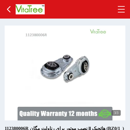
3
/3
112380006R نصب موتور برای رناولت مگان ll هاتچبک (BZ0/1_)