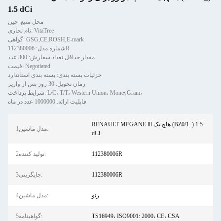
1.5 dCi
محل منبع: چین
نام تجاری: VitaTree
گواهی: GSG,CE,ROSH,E-mark
شماره مدل: 112380006R
مقدار حداقل تعداد سفارش: 300 عدد
قیمت: Negotiated
جزئیات بسته بندی: بسته بندی استاندارد
زمان تحویل: 30 روز پس از واریز
شرایط پرداخت: L/C، T/T، Western Union، MoneyGram،
قابلیت ارائه: 1000000 عدد در ماه
RENAULT MEGANE lll هاچ بک (BZ0/1_) 1.5
1مدل ماشین:
dCi
112380006R
2تولید کننده:
112380006R
3جایگزینی:
رنو
4مدل ماشین:
TS16949، ISO9001: 2000، CE، CSA
5گواهینامه: