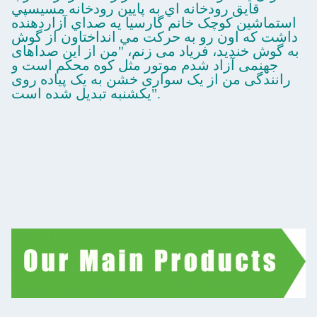
قايق رودخانه اي به پايين رودخانه مسيسپي
استماشين کوچک خانم گارسيا يه صداي آزاردهنده
داشت که اون رو به حرکت مي انداختاون از گوش
به گوش خنديد، فریاد می زنم، "من از این صداهای
جهنمی آزاد شدم موتور مثل کوه محکم است و
رانندگی من از یک سواری خشن به یک پیاده روی
یکشنبه تبدیل شده است".