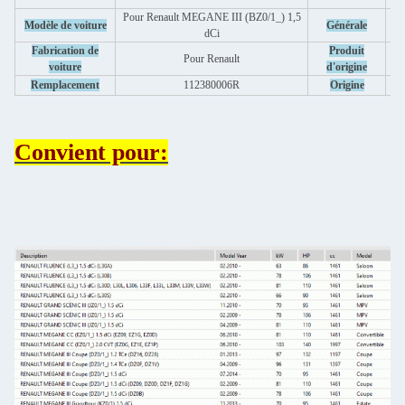
Pour Renault MEGANE III (BZ0/1_) 1,5
V
Modèle de voiture
Générale
dCi
Fabrication de
Produit
Pour Renault
voiture
d'origine
Remplacement
112380006R
Origine
Convient pour: