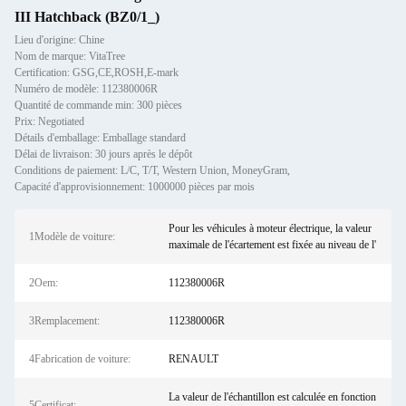
III Hatchback (BZ0/1_)
Lieu d'origine: Chine
Nom de marque: VitaTree
Certification: GSG,CE,ROSH,E-mark
Numéro de modèle: 112380006R
Quantité de commande min: 300 pièces
Prix: Negotiated
Détails d'emballage: Emballage standard
Délai de livraison: 30 jours après le dépôt
Conditions de paiement: L/C, T/T, Western Union, MoneyGram,
Capacité d'approvisionnement: 1000000 pièces par mois
Pour les véhicules à moteur électrique, la valeur
1Modèle de voiture:
maximale de l'écartement est fixée au niveau de l'
2Oem:
112380006R
3Remplacement:
112380006R
4Fabrication de voiture:
RENAULT
La valeur de l'échantillon est calculée en fonction
5Certificat: