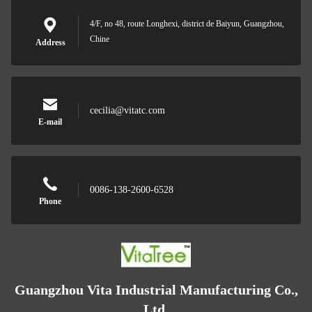
4/F, no 48, route Longhexi, district de Baiyun, Guangzhou,
Chine
Address
cecilia@vitatc.com
E-mail
0086-138-2600-6528
Phone
Guangzhou Vita Industrial Manufacturing Co.,
Ltd.