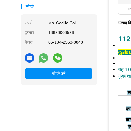
संपर्क
मा
संपर्क:
Ms. Cecilia Cai
उत्पाद व
दूरभाष:
13826006528
1123
फैक्स:
86-134-2368-8848
इस वस्
यह 10
संपर्क करें
गुणवत्
भ
का
कार
प