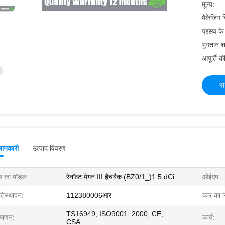
मूल्य:
पैकेजिंग
प्रसव क
भुगतान शर्
आपूर्ति की
स
जानकारी
उत्पाद विवरण
र का मॉडल:
रेनॉल्ट मेगन III हैचबैक (BZ0/1_)1.5 dCi
ओईएम:
रतिस्थापन:
112380006आर
कार का नि
TS16949, ISO9001: 2000, CE,
रमाणन:
कार्य:
CSA