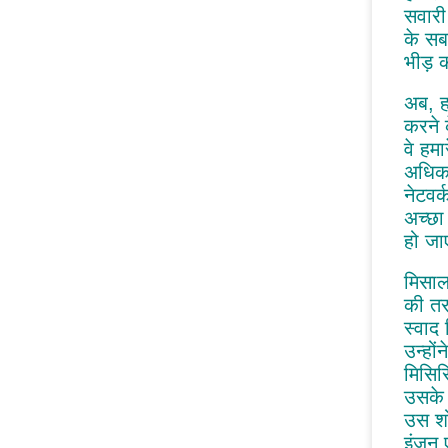
सवारी
के सबस
भीड़ क
अब, ह
करने 
वे हम
अधिका
नेटवर
अच्छा
हो जा
मिसाल
की तर
स्वाद
उन्हो
मिसिसि
उसके 
उस शो
इंजन 