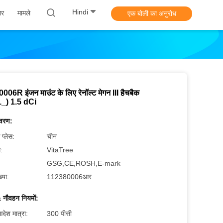
Hindi
ार
मामले
एक बोली का अनुरोध
06R इंजन माउंट के लिए रेनॉल्ट मेगन III हैचबैक
_) 1.5 dCi
िवरण:
 प्लेस:
चीन
म:
VitaTree
GSG,CE,ROSH,E-mark
्या:
112380006आर
 नौवहन नियमों:
देश मात्रा:
300 पीसी