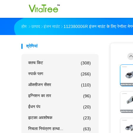
होम
उत्पाद
इंजन माउंट
112380006R इंजन माउंट के लिए रेनॉल्ट मेग
श्रेणियां
क्लच किट
(308)
स्पार्क प्लग
(266)
ऑक्सीजन सेंसर
(110)
इग्निशन का तार
(96)
ईंधन पंप
(20)
झटका अवशोषक
(23)
निचला नियंत्रण हत्था...
(63)