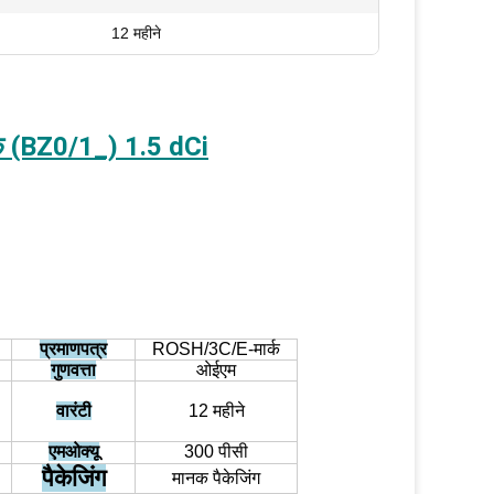
12 महीने
बैक (BZ0/1_) 1.5 dCi
प्रमाणपत्र
ROSH/3C/E-मार्क
गुणवत्ता
ओईएम
वारंटी
12 महीने
एमओक्यू
300 पीसी
पैकेजिंग
मानक पैकेजिंग