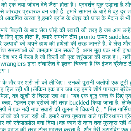
 को एक नया जीवन देने जैसा होता है। प्रदर्शन धूल उड़ाता है,और
े जोरदार प्रचारक बन जाते हैं, हमारे सामान के बारे में दूर-दूर
ो आकर्षित करता है,हमारे ब्रांड के क्षेत्र को घास के मैदान से भी
मारे बिक्री के बाद सेवा घोड़े की सवारी की तरह है जब आप उन्ह
के लिए शुरू होता है, हमारे समर्थन टीम pronto ऊपर saddles. वे
ारे उत्पादों को अपने हाथ की हथेली की तरह जानते हैं. वे लेस औ
ंश समस्याओं को तामझाम कर सकते हैं. अगर मुद्दा एक भारी हाथ क
्क देश भर में फैला है जो किलों की एक श्रृंखला की तरह है।, नव
 wranglers द्वारा संचालित वे इतना चिकना है कि इंजन ब्रैकेट 
एगा।
 के तौर पर श्री ली को लीजिए। उनकी पुरानी जलोपी एक टूटी हुई
ह हिल रही थी।लेकिन एक बार जब वह हमारे शीर्ष पायदान ब्रैक
 मिला, वह खुशी से चिल्ला रहा था। "यह एक शुद्ध रक्त के लिए
ंने कहा. "इंजन एक ब्रोंको की तरह buckled किया जाता है, ल
पी में एक नदी नाव सवारी की तुलना में चिकनी है.. " मिस गार्सिया
लोको को चला रही थी. हमारे उच्च गुणवत्ता वाले प्रतिस्थापन ब्र
र को स्केडडडेल बना दिया।वह कान से कान तक मुस्कुरा रही थी, च
एक पहाड़ की तरह ठोस महसूस करता है, और मेरी ड्राइविंग एक 