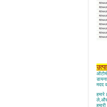
उत्प
ऑटोमो
डायनाम
मदद कर
हमारे
ले,और
हमारी