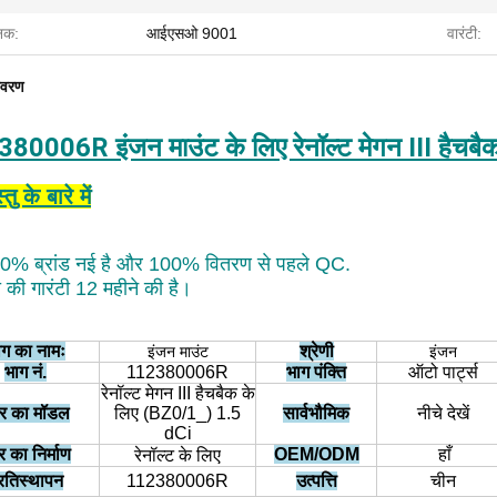
नक:
आईएसओ 9001
वारंटी:
िवरण
80006R इंजन माउंट के लिए रेनॉल्ट मेगन III हैच
तु के बारे में
0% ब्रांड नई है और 100% वितरण से पहले QC.
ता की गारंटी 12 महीने की है।
ाग का नामः
श्रेणी
इंजन माउंट
इंजन
भाग नं.
112380006R
भाग पंक्ति
ऑटो पार्ट्स
रेनॉल्ट मेगन III हैचबैक के
र का मॉडल
लिए (BZ0/1_) 1.5
सार्वभौमिक
नीचे देखें
dCi
 का निर्माण
OEM/ODM
हाँ
रेनॉल्ट के लिए
्रतिस्थापन
112380006R
उत्पत्ति
चीन