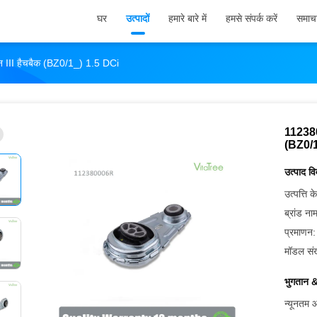
घर
उत्पादों
हमारे बारे में
हमसे संपर्क करें
समाच
न III हैचबैक (BZ0/1_) 1.5 DCi
1123800
(BZ0/1
उत्पाद व
उत्पत्ति के
ब्रांड ना
प्रमाणन:
मॉडल संख
भुगतान &
न्यूनतम आ