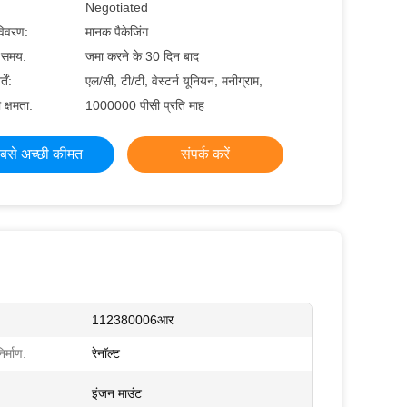
Negotiated
 विवरण:
मानक पैकेजिंग
े समय:
जमा करने के 30 दिन बाद
तें:
एल/सी, टी/टी, वेस्टर्न यूनियन, मनीग्राम,
 क्षमता:
1000000 पीसी प्रति माह
बसे अच्छी कीमत
संपर्क करें
112380006आर
र्माण:
रेनॉल्ट
इंजन माउंट