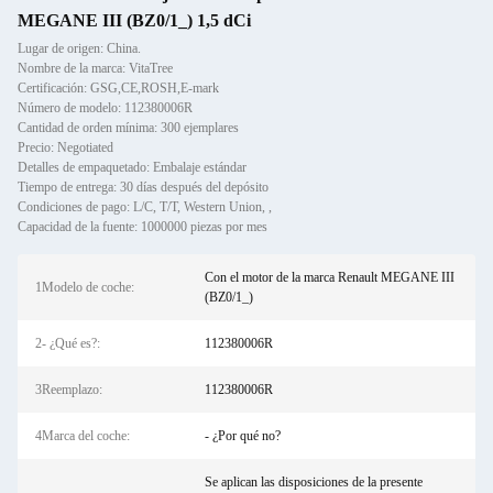
MEGANE III (BZ0/1_) 1,5 dCi
Lugar de origen: China.
Nombre de la marca: VitaTree
Certificación: GSG,CE,ROSH,E-mark
Número de modelo: 112380006R
Cantidad de orden mínima: 300 ejemplares
Precio: Negotiated
Detalles de empaquetado: Embalaje estándar
Tiempo de entrega: 30 días después del depósito
Condiciones de pago: L/C, T/T, Western Union, ,
Capacidad de la fuente: 1000000 piezas por mes
Con el motor de la marca Renault MEGANE III
1Modelo de coche:
(BZ0/1_)
2- ¿Qué es?:
112380006R
3Reemplazo:
112380006R
4Marca del coche:
- ¿Por qué no?
Se aplican las disposiciones de la presente