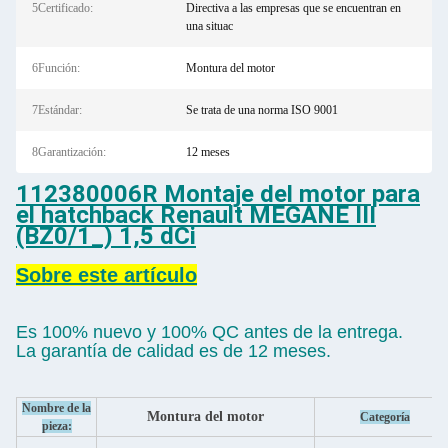
5Certificado:
Directiva a las empresas que se encuentran en
una situac
6Función:
Montura del motor
7Estándar:
Se trata de una norma ISO 9001
8Garantización:
12 meses
112380006R Montaje del motor para
el hatchback Renault MEGANE III
(BZ0/1_) 1,5 dCi
Sobre este artículo
Es 100% nuevo y 100% QC antes de la entrega.
La garantía de calidad es de 12 meses.
Nombre de la
Montura del motor
Categoría
pieza: