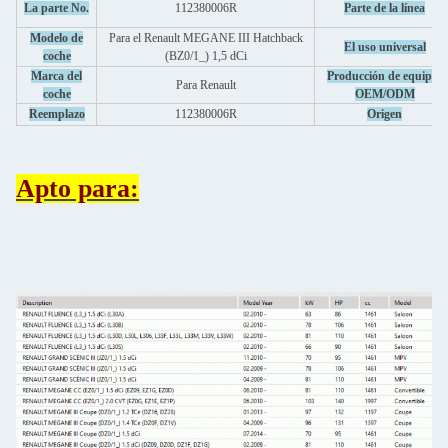
La parte No.
112380006R
Parte de la línea
Modelo de
Para el Renault MEGANE III Hatchback
El uso universal
coche
(BZ0/1_) 1,5 dCi
Marca del
Producción de equipos
Para Renault
coche
OEM/ODM
Reemplazo
112380006R
Origen
Apto para: