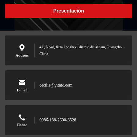
Presentación
4/F, No48, Ruta Longhexi, distrito de Baiyun, Guangzhou,
China
Address
cecilia@vitatc.com
E-mail
0086-138-2600-6528
Phone