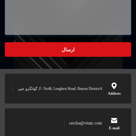
ارسال
4/F، No48, Longhexi Road, Baiyun District, گوانگژو, چین
Address
cecilia@vitatc.com
E-mail