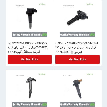
BR3Z12029A BR3E-12A375AA
CM5E12A366BB 2036331 5121001
کویل روشنایی برای فورد موندیو IV
5052875 کویل روشنایی برای فورد
تورنیور ((BA7)2.0SCT
آمریکا مستانگ کوپ 5.0 V8
Get Best Price
Get Best Price