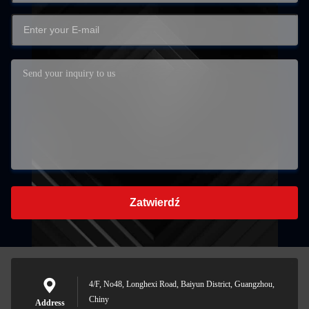
Zatwierdź
4/F, No48, Longhexi Road, Baiyun District, Guangzhou,
Chiny
Address