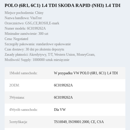
POLO (6R1, 6C1) 1.4 TDI SKODA RAPID (NH3) 1.4 TDI
Miejsce pochodzenia: Chiny
Nazwa handlowa: VitaTree
Orzecznictwo: GSG,CE,ROSH,E-mark
Numer modelu: 6C0199262A
Minimalne zamówienie: 300 szt
Cena: Negotiated
Szczegóły pakowania: standardowe opakowanie
Czas dostawy: 30 dni po złożeniu depozytu
Zasady płatności: Akredytywy, T/T, Western Union, MoneyGram,
Możliwość Supply: 1000000 sztuk miesięcznie
1Model samochodu:
W przypadku VW POLO (6R1, 6C1) 1,4 TDI
2OEM:
6C0199262A
3Wymiana:
6C0199262A
4Wyrób samochodu:
Dla VW
5certyfikacja:
TS16949, ISO9001:2000, CE, CSA