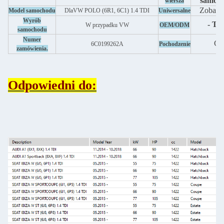
samoc
wiersza
Zobacz 
Model samochodu
Dla
VW POLO (6R1, 6C1) 1.4 TDI
Uniwersalne
Wyrób
- Tak
W przypadku VW
OEM/ODM
samochodu
Numer
Ch
6C0199262A
Pochodzenie
zamówienia.
Odpowiedni do: