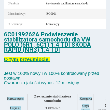
6Funkcja:
Zawieszenie stabilizatora samochodu
7Standardowy:
ISO9001
8Gwarancja:
12 miesięcy
6C0199262A Podwieszenie
stabilizatora samochodu dla VW
POLO (6R1, 6C1) 1.4 TDI SKODA
RAPID (NH3) 1.4 TDI
O tym przedmiocie.
Jest w 100% nowy i w 100% kontrolowany przed
dostawą.
Gwarancja jakości wynosi 12 miesięcy.
Zawieszenie stabilizatora
Sil
Nazwa części:
Kategoria
samochodu
Czę
Część
Część nr.
6C0199262A