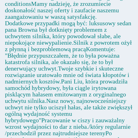
conditionsMamy nadzieję, że zrozumiecie
doskonałość naszej oferty i zaufacie naszemu
zaangażowaniu w waszą satysfakcję.
Dodatkowe przypadki mogą być: luksusowy sedan
pana Browna był dotknięty problemem z
uchwytem silnika, który powodował słabe, ale
niepokojące niewypalienie.Silnik z powrotem ożył
z płynną i bezproblemową pracąKomentuje:
"Błędnie przypuszczałem, że to była poważna
katastrofa silnika, ale okazało się, że to był
denerwujący uchwyt.Twoje szybkie i skuteczne
rozwiązanie uratowało mnie od świata kłopotów i
nadmiernych kosztów.Pani Liu, która prowadziła
samochód hybrydowy, była ciągle irytowana
pisklącym hałasem emitowanym z oryginalnego
uchwytu silnika.Nasz nowy, najnowocześniejszy
uchwyt nie tylko uciszył hałas, ale także zwiększył
ogólną wydajność systemu
hybrydowego"Pracowanie w ciszy i zauważalny
wzrost wydajności to dar z nieba./który regularnie
/przechodził przez najtrudniejsze terenyPo