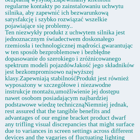
regularne kontakty po zainstalowaniu uchwytu
silnika, aby zapewnić ich bezwarunkową
satysfakcję i szybko rozwiązać wszelkie
pojawiające się problemy..
Ten niezwykły produkt z uchwytem silnika jest
jednoznacznym świadectwem doskonałego
rzemiosła i technologicznej mądrości.gwarantując
w ten sposób bezproblemowe i bezbłędne
dopasowanie do szerokiego i zróżnicowanego
spektrum modeli pojazdówJakość jego składników
jest bezkompromisowo najwyższej
klasy.Zapewniają stabilnośćProdukt jest również
wyposażony w szczegółowe i niezawodne
instrukcje montażu,umożliwienie jej dostępu
nawet osobom posiadającym najbardziej
podstawowe wiedzę technicznąNiemniej jednak,
rest assured that the tangible benefits and
advantages of our engine bracket product dwarf
any trifling visual discrepancies that might surface
due to variances in screen settings across different
devices and the vagaries of fluctuating lighting