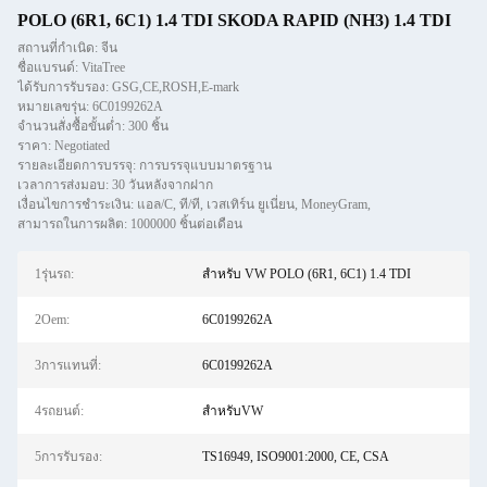
POLO (6R1, 6C1) 1.4 TDI SKODA RAPID (NH3) 1.4 TDI
สถานที่กำเนิด: จีน
ชื่อแบรนด์: VitaTree
ได้รับการรับรอง: GSG,CE,ROSH,E-mark
หมายเลขรุ่น: 6C0199262A
จำนวนสั่งซื้อขั้นต่ำ: 300 ชิ้น
ราคา: Negotiated
รายละเอียดการบรรจุ: การบรรจุแบบมาตรฐาน
เวลาการส่งมอบ: 30 วันหลังจากฝาก
เงื่อนไขการชำระเงิน: แอล/C, ที/ที, เวสเทิร์น ยูเนี่ยน, MoneyGram,
สามารถในการผลิต: 1000000 ชิ้นต่อเดือน
1รุ่นรถ:
สําหรับ VW POLO (6R1, 6C1) 1.4 TDI
2Oem:
6C0199262A
3การแทนที่:
6C0199262A
4รถยนต์:
สำหรับVW
5การรับรอง:
TS16949, ISO9001:2000, CE, CSA