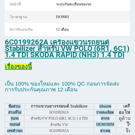
6หน้าที่:
ระบบกันสะเทือนของรถ
7มาตรฐาน:
ISO9001
8การรับประกัน:
12 เดือน
6C0199262A เครื่องแขวนรถยนต์
Stabilizer สําหรับ VW POLO (6R1, 6C1)
1.4 TDI SKODA RAPID (NH3) 1.4 TDI
เรื่องของนี้
เป็น 100% ของใหม่และ 100% QC ก่อนการจัดส่ง
การรับประกันคุณภาพ 12 เดือน
การแขวนยางรถยนต์ Stabilizer
เครื่อง
ชื่อส่วน:
ประเภท
อะไหล่
ส่วนที่ไม่
6C0199262A
รายละเอียด
ดูด้านล่
รุ่นรถ
สําหรับ
VW POLO (6R1, 6C1) 1.4 TDI
สากล
ใช่
รถยนต์
OEM/ODM
สําหรับ VW
จีน
เลขสํารอง
6C0199262A
สาเหตุ