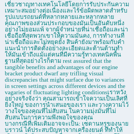
เชี่ยวชาญทางเทคโนโลยีโดยการรับประกันความ
เหมาะสมอย่างต่อเนื่องและไร้ข้อผิดพลาดสําหรับ
รูปแบบรถยนต์ที่หลากหลายและหลากหลาย
คุณภาพของส่วนประกอบของมันเป็นอันดับหนึ่ง
อย่างไม่ยอมแพ้ จากผู้จําหน่ายที่น่าเชื่อถือและน่า
เชื่อถือที่สุดพวกเขาให้ความมั่นคง, การทํางานที่
น่าเชื่อถือและไม่หยุดยั้ง สินค้ายังมาพร้อมกับคํา
แนะนําการติดตั้งอย่างละเอียดและต้านต้านทํา
ให้มันเข้าถึงแม้แต่คนที่มีความรู้ทางเทคนิคพื้น
ฐานที่สุดอย่างไรก็ตาม rest assured that the
tangible benefits and advantages of our engine
bracket product dwarf any trifling visual
discrepancies that might surface due to variances
in screen settings across different devices and the
vagaries of fluctuating lighting conditionsเราหวัง
อย่างจริงจังว่า คุณสามารถเข้าใจความเป็นเลิศที่
ยิ่งใหญ่ ของการนําเสนอของเรา และวางความไว้
วางใจของคุณที่ไม่สับสน ในความมุ่งมั่นที่ไม่
สับสนในการความพึงพอใจของคุณ
บางกรณีที่เพิ่มเติมอาจจะเป็น: เซดานหรูของนาย
บราวน์ ได้ประสบปัญหาจากเครื่องยนต์ ที่ทําให้