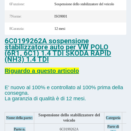
6Funzione:
Sospensione dello stabilizzatore del veicolo
7Norme:
ISO9001
8Garanzia:
12 mesi
6C0199262A sospensione
stabilizzatore auto per VW POLO
(6R1, 6C1) 1.4 TDI SKODA RAPID
(NH3) 1.4 TDI
Riguardo a questo articolo
E' nuovo al 100% e controllato al 100% prima della
consegna.
La garanzia di qualità è di 12 mesi.
Sospensione dello stabilizzatore del
Nome della parte:
Categoria
veicolo
Parte di
Parte n.
6C0199262A