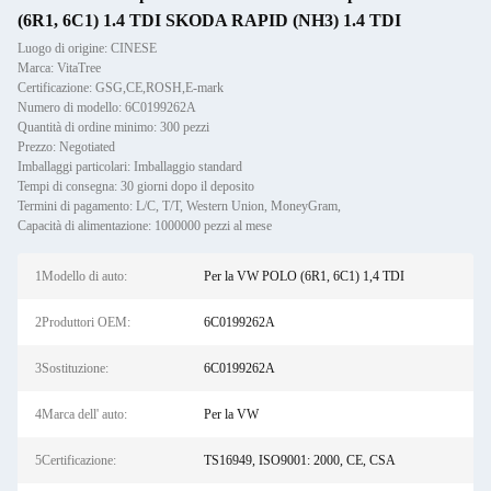
(6R1, 6C1) 1.4 TDI SKODA RAPID (NH3) 1.4 TDI
Luogo di origine: CINESE
Marca: VitaTree
Certificazione: GSG,CE,ROSH,E-mark
Numero di modello: 6C0199262A
Quantità di ordine minimo: 300 pezzi
Prezzo: Negotiated
Imballaggi particolari: Imballaggio standard
Tempi di consegna: 30 giorni dopo il deposito
Termini di pagamento: L/C, T/T, Western Union, MoneyGram,
Capacità di alimentazione: 1000000 pezzi al mese
1Modello di auto:
Per la VW POLO (6R1, 6C1) 1,4 TDI
2Produttori OEM:
6C0199262A
3Sostituzione:
6C0199262A
4Marca dell' auto:
Per la VW
5Certificazione:
TS16949, ISO9001: 2000, CE, CSA