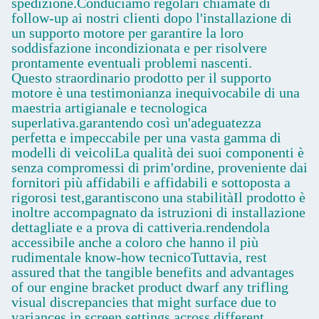
spedizione.Conduciamo regolari chiamate di
follow-up ai nostri clienti dopo l'installazione di
un supporto motore per garantire la loro
soddisfazione incondizionata e per risolvere
prontamente eventuali problemi nascenti.
Questo straordinario prodotto per il supporto
motore è una testimonianza inequivocabile di una
maestria artigianale e tecnologica
superlativa.garantendo così un'adeguatezza
perfetta e impeccabile per una vasta gamma di
modelli di veicoliLa qualità dei suoi componenti è
senza compromessi di prim'ordine, proveniente dai
fornitori più affidabili e affidabili e sottoposta a
rigorosi test,garantiscono una stabilitàIl prodotto è
inoltre accompagnato da istruzioni di installazione
dettagliate e a prova di cattiveria.rendendola
accessibile anche a coloro che hanno il più
rudimentale know-how tecnicoTuttavia, rest
assured that the tangible benefits and advantages
of our engine bracket product dwarf any trifling
visual discrepancies that might surface due to
variances in screen settings across different