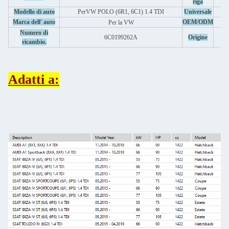
riga
Modello di auto
Per
VW POLO (6R1, 6C1) 1.4 TDI
Universale
Marca dell' auto
OEM/ODM
Per la VW
Numero di
6C0199262A
Origine
ricambio.
Adatti a: