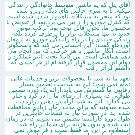
آقاي پتل که يه ماشين متوسط خانوادگي رانندگي
ميکنه، با يه سري چالش هاي ديگه روبرو شده
بود.که منجر به مشکلات ناهموار شدن شده است
که کنترل خودرو را از بین می برد.بعد از تعويض با
محصول ما، تحول قابل توجه بود."برکت موتور
جدید نه تنها مشکلات تراز را برطرف کرده بلکه
زندگی جدیدی را در راه رانندگی خودرو به ارمغان
آوردهاو گفت: "این احساس می کند که پاسخگوتر
است، انگار ماشین با هر حرکتی که من انجام می
دهم هماهنگ است. من کاملا تحت تاثیر عملکرد و
دوام این محصول قرار گرفته ام.از هر امیدی که
داشتم فراتر رفت. "
تعهد ما به شما با محصولات برتر و خدمات عالی
تمام نمی شود؛ این به سیاست تضمین بسیار
رقابتی ما گسترش می یابد.ارائه یک دوره تضمین
طولانی که بسیاری از رقبای ما را در گرد و غبار
می گذارد. اين به شما آرامش ذهني درازمدت
ميده ميدونيد که براي مدت زمان زيادي محافظت
شده ايد. در صورت نياز به قطعات جايگزين در
طول دوره گارانتيما مطمئن می شویم که در زمان
ثبت شده و بدون هزینه برای شما در راه شما
استعلاوه بر اين، ما فقط نصب و فراموش نمي