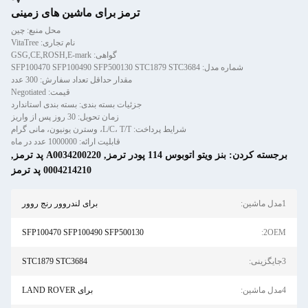
ترمز برای ماشین های زمینی
محل منبع: چین
نام تجاری: VitaTree
گواهی: GSG,CE,ROSH,E-mark
شماره مدل: SFP100470 SFP100490 SFP500130 STC1879 STC3684
مقدار حداقل تعداد سفارش: 300 عدد
قیمت: Negotiated
جزئیات بسته بندی: بسته بندی استاندارد
زمان تحویل: 30 روز پس از واریز
شرایط پرداخت: L/C، T/T، وسترن یونیون، مانی گرام
قابلیت ارائه: 1000000 عدد در ماه
برجسته کردن:
بنز ویتو اتوبوس 114 پودر ترمز
,
A0034200220 پد ترمز
,
0004214210 پد ترمز
1مدل ماشین:
برای لندروور رنج روور
SFP100470 SFP100490 SFP500130
2OEM:
3جایگزینی:
STC1879 STC3684
4مدل ماشین:
برای LAND ROVER