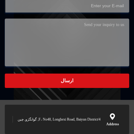
ارسال
4/F، No48, Longhexi Road, Baiyun District, گوانگژو, چین
Address