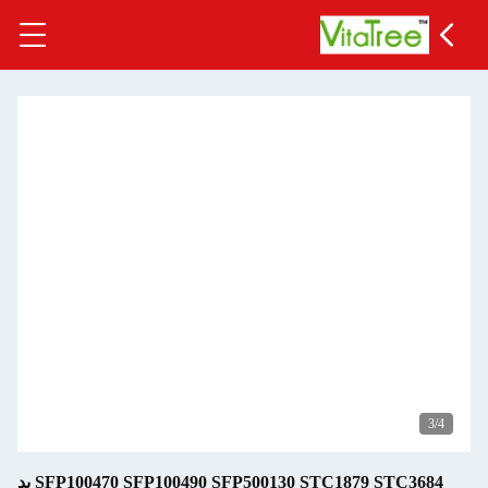
3
/4
SFP100470 SFP100490 SFP500130 STC1879 STC3684 پد