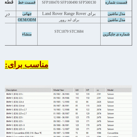
قطعات 
قسمت شماره
SFP100470 SFP100490 SFP500130
قسمت خط
در زیر
برای Land Rover Range Rover
مدل ماشین
جهانی
آ
مدل ماشین
برای لند روور
OEM/ODM
STC1879 STC3684
چ
شماره ی جایگزین
منشاء
مناسب برای: