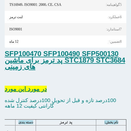
5گواهینامه:
TS16949، ISO9001: 2000، CE، CSA
6عملکرد:
لنت ترمز
7استاندارد:
ISO9001
8تضمین:
12 ماه
SFP100470 SFP100490 SFP500130
STC1879 STC3684 پد ترمز برای ماشین
های زمینی
در مورد اين مورد
100درصد تازه و قبل از تحویل 100درصد کنترل شده
گارانتی کیفیت 12 ماهه
پد ترمز
مو
نام بخش:
دسته بندی