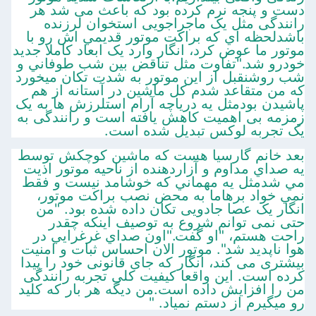
دست و پنجه نرم کرده بود که باعث می شد هر
رانندگی مثل یک ماجراجویی استخوان لرزنده
باشدلحظه اي که براکت موتور قديمي اش رو با
موتور ما عوض کرد، انگار وارد يک ابعاد کاملا جديد
خودرو شد."تفاوت مثل تناقض بين شب طوفاني و
شب روشنقبل از اين موتور به شدت تکان ميخورد
که من متقاعد شدم کل ماشين در آستانه از هم
پاشيدن بودمثل يه درياچه آرام استلرزش ها به یک
زمزمه بی اهمیت کاهش یافته است و رانندگی به
یک تجربه لوکس تبدیل شده است.
بعد خانم گارسیا هست که ماشين کوچکش توسط
يه صداي مداوم و آزاردهنده از ناحيه موتور اذيت
مي شدمثل يه مهماني که خوشامد نيست و فقط
نمي خواد برهاما به محض نصب براکت موتور،
انگار یک عصا جادویی تکان داده شده بود. "من
حتی نمی توانم شروع به توصیف اینکه چقدر
راحت هستم، "او گفت."اون صداي غرغرايي در
هوا ناپديد شد". موتور الان احساس ثبات و امنیت
بیشتری می کند، انگار که جای قانونی خود را پیدا
کرده است. این واقعا کیفیت کلی تجربه رانندگی
من را افزایش داده است.من ديگه هر بار که کلید
رو ميگيرم از دستم نمياد. "