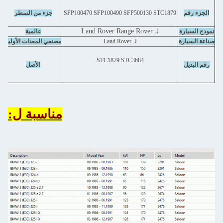
قطع
الجزء رقم
SFP100470 SFP100490 SFP500130 STC1879
جزء من السطر
لـ Land Rover Range Rover
نموذج السيارة
عالمية
صناعة السيارة
لـ Land Rover
مصنعي المعدات الأولية
STC1879 STC3684
رقم البديل
الأصل
مناسبة ل: