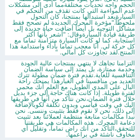
الحجم واجه تحديات مختلفةمما أدى إلى مشكلات
عدم المواءمة التي كانت تقذف من التحكم في
السيارةبعد استبدالها بمنتجنا، كان التحول
ملحوظاً."مؤخرة المحرك الجديدة لم تصحح فقط
مشاكل التوجيه بل أيضاً أضافت حياة جديدة إلى
طريقة قيادة السيارةوقال: "أشعر بأنها أكثر
استجابة، كما لو كانت السيارة متزامنة تماما مع
كل حركة لي. أنا معجب تماما بأداء واستدامة هذا
المنتج.لقد تجاوزت كل آمالي. "
التزامنا تجاهك لا ينتهي بمنتجات عالية الجودة
وخدمة ممتازة، بل يمتد إلى سياسة الضمان
التنافسية للغاية.تقدم فترة ضمان مطولة تترك
العديد من منافسينا في الغبارهذا يمنحك راحة
البال على المدى الطويل، مع العلم أنك محمي
لفترة طويلة. إذا كانت هناك حاجة إلى جزء بديل
خلال فترة الضمان،نحن نتأكد من أنها في طريقها
إليك في وقت قياسي وبدون تكلفة لكوبالإضافة
إلى ذلك، نحن لا نقوم فقط بتثبيت وننسى. نحن
نبدأ مكالمات متابعة منتظمة لعملائنا بعد تثبيت
دعامة المحرك. هذه المكالمات هي طريقتنا
للتحقق،التأكد من أنك راض تماماً، وتقليل أي
مخاوف ناشئة في براعمها.