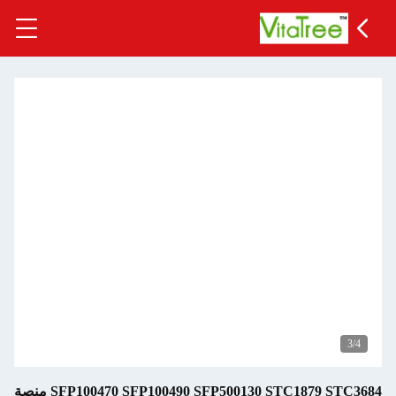
3
/4
SFP100470 SFP100490 SFP500130 STC1879 STC3684 منصة