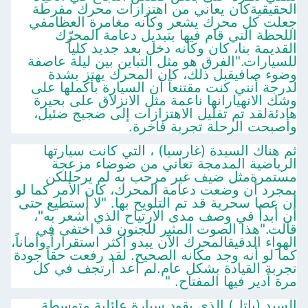
الحقيقيةكان يعاني من اهتزازات محرك مفرطة
جعلت كل محرك يشعر وكأنه مغامرة العظامفي
اللحظة التي قام فيها بتبديل دعامة المحرّك
القديمة بنا، كان وكأنه دخل بعد جديد كلياً
للسيارات."الفرق هو مثل التباين بين ليلة عاصفة
وضوء صافيقبل ذلك، كان المحرك يهتز بشدة
لدرجة أنني كنت مقتنعاً أن السيارة بأكملها على
وشك الانهيارانها ناعمة مثل الانزلاق على بحيرة
هادئةلقد تم تقليل الاهتزازات إلى ضجيج ضئيل،
وأصبحت الرحلة تجربة فاخرة.
ثم هناك السيدة (غارسيا) ، التي كانت سيارتها
الرياضية المدمجة تعاني من ضوضاء مزعجة
مستمرةمثل ضيف غير مرحب به لم يرحللكن
بمجرد أن وضعت دعامة المحرك، كان الأمر كما لو
أن عصا سحرية قد تم التلويح بها. "لا أستطيع حتى
أن أبدأ في وصف مدى الارتياح الذي أشعر به"،
قالت."هذا الصوت المثير للجنون قد اختفى في
الهواء الدقيقالمحرك الآن يبدو أكثر استقراراً وأماناً،
كما لو أنه وجد مكانه الصحيح. لقد رفعت حقاً جودة
تجربة القيادة بشكل عام.لم أعد أرتجف في كل
مرة أدير فيها المفتاح. "
السيد (باتل) الذي يقود سيارة عائلية متوسطة