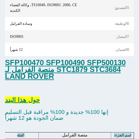
TS16949، ISO9001: 2000، CE، وكالة الفضاء
5التصديق:
الكندية
6الوظيفة:
وسادة الفرامل
7المعيار:
ISO9001
8الضمان:
12 شهراً
SFP100470 SFP100490 SFP500130
STC1879 STC3684 منصة الفرامل لـ
LAND ROVER
حول هذا البند
إنها 100% جديدة و 100% مراقبة قبل التسليم
ضمان الجودة هو 12 شهراً
منصة الفرامل
اسم الجزء:
الفئة