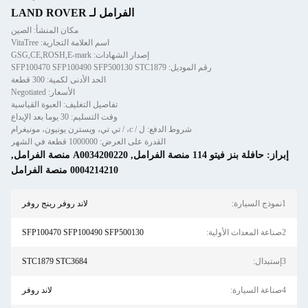
الفرامل لـ LAND ROVER
مكان المنشأ: الصين
اسم العلامة التجارية: VitaTree
إصدار الشهادات: GSG,CE,ROSH,E-mark
رقم الموديل: SFP100470 SFP100490 SFP500130 STC1879
الحد الأدنى لكمية: 300 قطعة
الأسعار: Negotiated
تفاصيل التغليف: العبوة القياسية
وقت التسليم: 30 يوما بعد الإيداع
شروط الدفع: ل / c، / تي تي، ويسترن يونيون، مونيغرام
القدرة على العرض: 1000000 قطعة في الشهر
إبراز:
حافلة بنز فيتو 114 منصة الفرامل
,
A0034200220 منصة الفرامل
,
0004214210 منصة الفرامل
1نموذج السيارة:
لاند روفر رينج روفر
2صناعة المعدات الأولية:
SFP100470 SFP100490 SFP500130
3إستبدال:
STC1879 STC3684
4صناعة السيارة:
لاند روفر