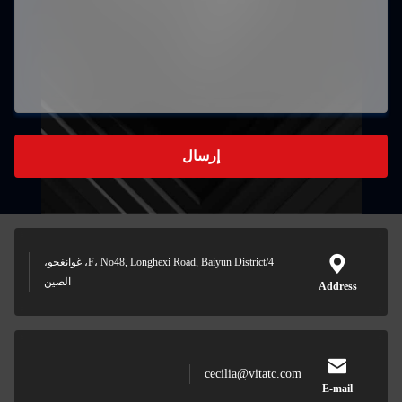
إرسال
4/F، No48, Longhexi Road, Baiyun District، غوانغجو،
الصين
Address
cecilia@vitatc.com
E-mail