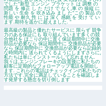
でした"新型 エンジン ブラケット は 調整 の
問題 を 修正 し た だけ で なく,車 の 操縦 に
新しい 生命 を 吹き込み まし た"この 製品 の
性能 や 耐久 性 に は 深く 感銘 を 受け て い
ます.期待を遥かに超えました. "
最高級の製品と優れたサービスに 限らず 競争
力のある保証にも 取り組んでいます多くの競
合他社を ほこりの中に置く保証期間中に交換
部品が必要なら 保証期間中に 交換部品が必要
なら 保証期間中に 交換部品が必要なら記録的
な時間内に 送られてくるようにしますさらに,
私たちは単にインストールして忘れません.
我々は,エンジンブレーキの設置後に私たちの
顧客に定期的なフォローアップ電話を開始し
ます. これらの電話はチェックインの私たちの
方法です.完全に満足していることを確認しま
す発芽する懸念を切り倒します