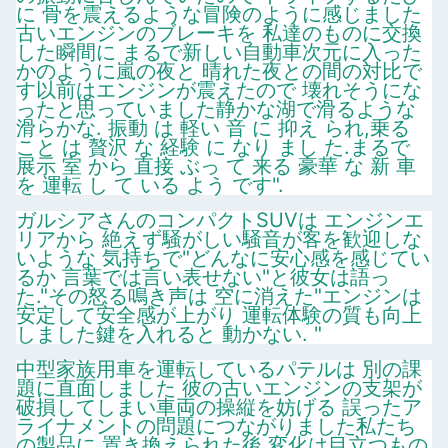
に 骨を震えるような冒険のように感じました
古いエンジンのブレーキを 私達のものに交換
した瞬間に まるで新しい自動車次元に入った
かのように嵐の夜と 晴れた夜との間の対比で
す以前はエンジンが震えたので 壊れそうにな
ったと思っていました静かな湖で滑るような
滑らかな. 振動 は 軽い 音 に 抑え られ,乗る
こと は 贅沢 な 経験 に なり まし た.まるで
展示 室 から 直接 ぶっ て 来る 豪華 な 新 車
を 運転 し て いる よう です".
ガルシアさんのコンパクトSUVは エンジンエ
リアから 絶えず騒がしい騒音が客を歓迎しな
いような 気持ちで"どんなに安心感を感じてい
るか 言葉では言い表せない"と彼女は語っ
た."その怒る鳴き声は 空に消えた"エンジンは
安定して安全感が上がり 運転体験の質も向上
しました鍵を入れると 動かない. "
中型家族用車を運転しているパテルは 別の課
題に直面しました 彼の古いエンジンの支架が
破損してしまい車両の操縦を妨げる 誤ったア
ライナメントの問題につながりました私たち
の製品に 置き換えられた後 変化は目立つもの