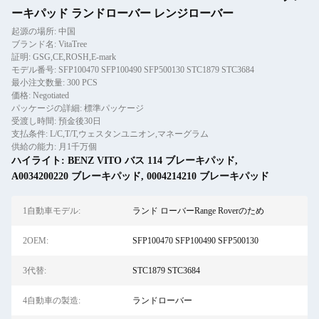
ーキパッド ランドローバー レンジローバー
起源の場所: 中国
ブランド名: VitaTree
証明: GSG,CE,ROSH,E-mark
モデル番号: SFP100470 SFP100490 SFP500130 STC1879 STC3684
最小注文数量: 300 PCS
価格: Negotiated
パッケージの詳細: 標準パッケージ
受渡し時間: 預金後30日
支払条件: L/C,T/T,ウェスタンユニオン,マネーグラム
供給の能力: 月1千万個
ハイライト:
BENZ VITO バス 114 ブレーキパッド
,
A0034200220 ブレーキパッド
,
0004214210 ブレーキパッド
1自動車モデル:
ランド ローバーRange Roverのため
2OEM:
SFP100470 SFP100490 SFP500130
3代替:
STC1879 STC3684
4自動車の製造:
ランドローバー