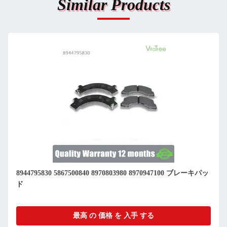
Similar Products
8944795830 5867500840 8970803980 8970947100 ブレーキパッ
ド
最高 の 価格 を 入手 する