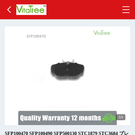
3
/4
SFP100470 SFP100490 SFP500130 STC1879 STC3684 ブレ