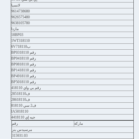
لانسيا
9614738680
9626575480
9638105780
مازدا
18BP03
1WT318110
ب6V718110
رقم BP0318110
رقم BP0418110
رقم BP0818110
رقم BP1418110
رقم BP4918110
رقم BP5018110
رقم بي واي 418110
ف28518110
ف28618110
ف2 سي 818110
IA5018110
جيه إي 4418110
ماركة
رقم
مرسيدس بنز
315931.03