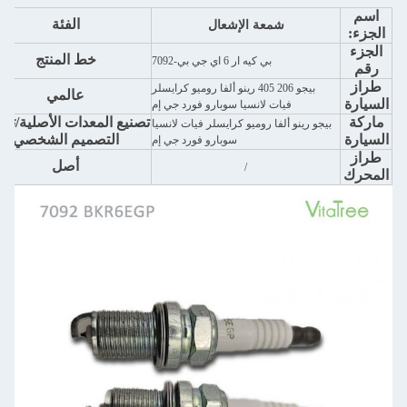
اسم
الفئة
شمعة الإشعال
الجزء:
الجزء
خط المنتج
بي كيه ار 6 اي جي بي-7092
رقم
طراز
بيجو 206 405 رينو ألفا روميو كرايسلر
عالمي
السيارة
فيات لانسيا سوبارو فورد جي إم
ماركة
تصنيع المعدات الأصلية/تصن
بيجو رينو ألفا روميو كرايسلر فيات لانسيا
السيارة
التصميم الشخصي
سوبارو فورد جي إم
طراز
أصل
/
المحرك