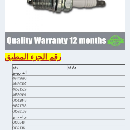
رقم الجزء المطبق
ماركة
رقم
ألفا روميو
46449690
46480307
46521529
46550991
60512848
60571785
60593139
بي ام دبليو
0030548
0032136