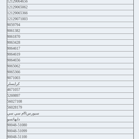
12129064656
12129065062
12129065366
12129071003
9059794
9061382
9061870
9063428
9064617
9064619
9064656
9065062
9065366
9071003
كرايسلر
4671057
5269897
56027108
56028179
سبورس9ام سي سي
دايهاتسو
90048-51080
90048-51099
90048-51100