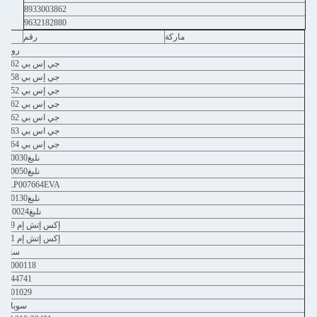
8933003862
9632182880
ماركة
رقم
روفر
جي إس بي 4662
جي إس بي 5658
جي إس بي 6652
جي إس بي 6662
جي اس بي 7662
جي اس بي 7663
جي إس بي 7664
نلبغ000030
نلبغ000050
NLP007664EVA
نلبغ100130
نلبغ10024ج
إكس إتش إم 279
إكس إتش إم 281
ساب
32000118
4444741
4501029
سوبارو