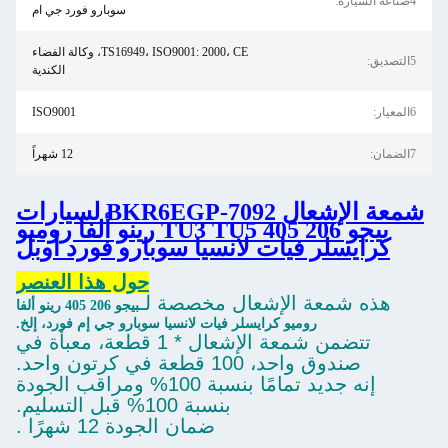
4صناعة السيارة:
سوبارو فورد جي ام
TS16949، ISO9001: 2000، CE، وكالة الفضاء
5التصديق:
الكندية
6المعيار:
ISO9001
7الضمان:
12 شهراً
شمعة الإشعال BKR6EGP-7092 لسيارات
بيجو 206 TU3 TU5 405 رينو ألفا روميو
كرايسلر فيات لانسيا سوبارو فورد أوبل
حول هذا العنصر
هذه شمعة الإشعال مخصصة لـ
بيجو 206 405 رينو ألفا
روميو كرايسلر فيات لانسيا سوبارو جي إم فورد، إلخ.
تتضمن شمعة الإشعال * 1 قطعة، معبأة في
صندوق واحد، 100 قطعة في كرتون واحد.
إنه جديد تمامًا بنسبة 100% ومراقب الجودة
بنسبة 100% قبل التسليم.
ضمان الجودة 12 شهرًا .