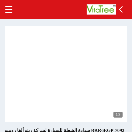
1
/3
BKR6EGP-7092 سدادة الشعلة للسيارة لشركة رينو ألفا روميو