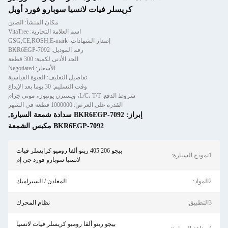
كريسلر فيات لانسيا سوبارو فورد أوبل
مكان المنشأ: الصين
اسم العلامة التجارية: VitaTree
إصدار الشهادات: GSG,CE,ROSH,E-mark
رقم الموديل: BKR6EGP-7092
الحد الأدنى لكمية: 300 قطعة
الأسعار: Negotiated
تفاصيل التغليف: العبوة القياسية
وقت التسليم: 30 يوما بعد الإيداع
شروط الدفع: L/C، T/T، ويسترن يونيون، موني جرام
القدرة على العرض: 1000000 قطعة في الشهر
إبراز:
BKR6EGP-7092 سدادة شمعة السيارة
,
BKR6EGP-7092 مكبس الشمعة
بيجو 206 405 رينو ألفا روميو كرايسلر فيات
1نموذج السيارة:
لانسيا سوبارو فورد جي إم
2المواد:
المعادن / السيراميك
3التطبيق:
نظام المحرك
بيجو رينو ألفا روميو كريسلر فيات لانسيا