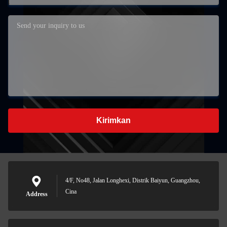
Kirimkan
4/F, No48, Jalan Longhexi, Distrik Baiyun, Guangzhou,
Cina
Address