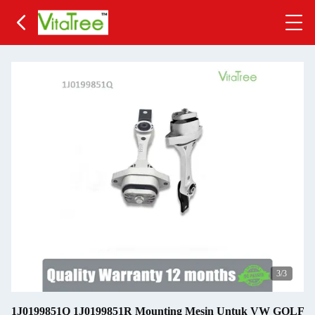
3
/3
1J0199851Q 1J0199851R Mounting Mesin Untuk VW GOLF