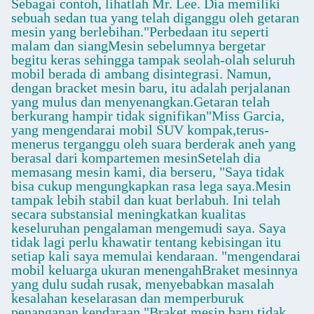
Sebagai contoh, lihatlah Mr. Lee. Dia memiliki
sebuah sedan tua yang telah diganggu oleh getaran
mesin yang berlebihan."Perbedaan itu seperti
malam dan siangMesin sebelumnya bergetar
begitu keras sehingga tampak seolah-olah seluruh
mobil berada di ambang disintegrasi. Namun,
dengan bracket mesin baru, itu adalah perjalanan
yang mulus dan menyenangkan.Getaran telah
berkurang hampir tidak signifikan"Miss Garcia,
yang mengendarai mobil SUV kompak,terus-
menerus terganggu oleh suara berderak aneh yang
berasal dari kompartemen mesinSetelah dia
memasang mesin kami, dia berseru, "Saya tidak
bisa cukup mengungkapkan rasa lega saya.Mesin
tampak lebih stabil dan kuat berlabuh. Ini telah
secara substansial meningkatkan kualitas
keseluruhan pengalaman mengemudi saya. Saya
tidak lagi perlu khawatir tentang kebisingan itu
setiap kali saya memulai kendaraan. "mengendarai
mobil keluarga ukuran menengahBraket mesinnya
yang dulu sudah rusak, menyebabkan masalah
kesalahan keselarasan dan memperburuk
penanganan kendaraan."Braket mesin baru tidak