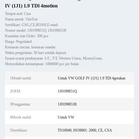
IV (1J1) 1.9 TDl 4motion
Tempat asal: Cina
Nama merek: VitaTree
Sertifikasi: GSG,CE,ROSH,E-mark
Nomor model: 1J0199851Q 1J0199851R
Kuantitas min Order: 300 pcs
Harga: Negotiated
Kemasan rincian: kemasan standar
Waktu pengiriman: 30 hari setelah deposit
Syarat-syarat pembayaran: L/C, T/T, Western Union, MoneyGram,
Menyediakan kemampuan: 1000000 pcs per bulan
1Model mobil:
Untuk VW GOLF IV (1J1) 1.9 TDl 4gerakan
2OEM:
1J0199851Q
3Penggantian:
1J0199851R
4Merek mobil:
Untuk VW
5Sertifikasi:
TS16949, ISO9001: 2000, CE, CSA