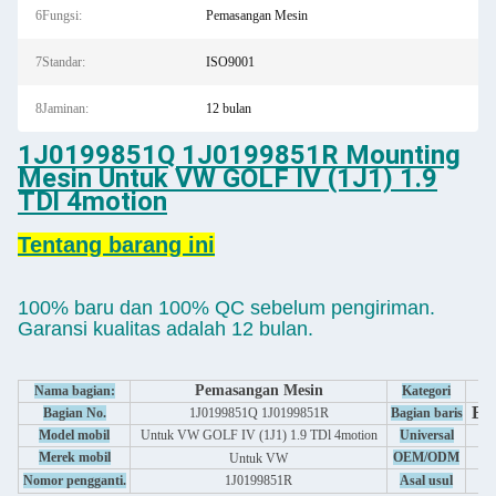
6Fungsi:
Pemasangan Mesin
7Standar:
ISO9001
8Jaminan:
12 bulan
1J0199851Q 1J0199851R Mounting
Mesin Untuk VW GOLF IV (1J1) 1.9
TDl 4motion
Tentang barang ini
100% baru dan 100% QC sebelum pengiriman.
Garansi kualitas adalah 12 bulan.
Pemasangan Mesin
Nama bagian:
Kategori
Bag
Bagian No.
1J0199851Q 1J0199851R
Bagian baris
Li
Model mobil
Untuk VW GOLF IV (1J1) 1.9 TDl 4motion
Universal
Merek mobil
OEM/ODM
Untuk VW
Nomor pengganti.
1J0199851R
Asal usul