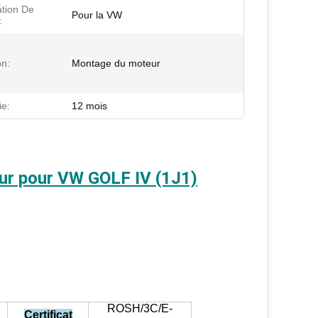
ation De
Pour la VW
:
on:
Montage du moteur
ie:
12 mois
r pour VW GOLF IV (1J1)
ROSH/3C/E-
Certificat