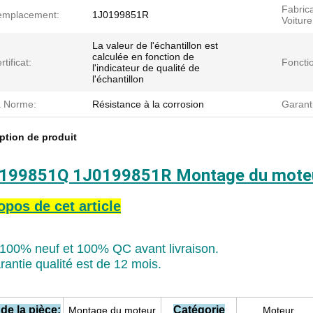
Fabric
emplacement:
1J0199851R
Voiture
La valeur de l'échantillon est
calculée en fonction de
rtificat:
Foncti
l'indicateur de qualité de
l'échantillon
 Norme:
Résistance à la corrosion
Garant
ption de produit
199851Q 1J0199851R Montage du moteu
opos de cet article
t 100% neuf et 100% QC avant livraison.
rantie qualité est de 12 mois.
e la pièce:
Catégorie
Montage du moteur
Moteur