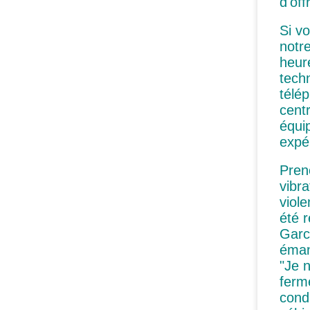
d'off
Si v
notre
heur
tech
télé
cent
équi
expé
Pren
vibr
viole
été 
Garc
éman
"Je 
ferm
condu