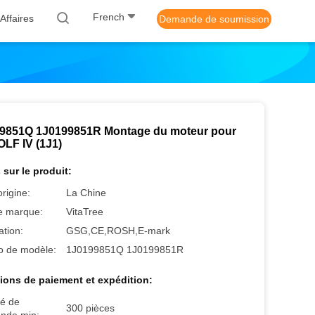
French
Affaires
Demande de soumission
9851Q 1J0199851R Montage du moteur pour
LF IV (1J1)
 sur le produit:
origine:
La Chine
 marque:
VitaTree
ation:
GSG,CE,ROSH,E-mark
 de modèle:
1J0199851Q 1J0199851R
ions de paiement et expédition:
té de
300 pièces