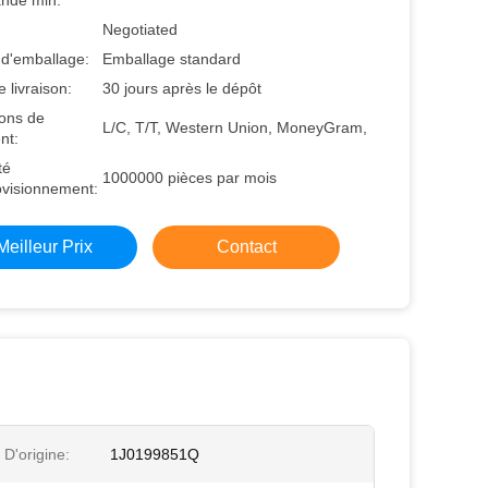
nde min:
Negotiated
 d'emballage:
Emballage standard
e livraison:
30 jours après le dépôt
ions de
L/C, T/T, Western Union, MoneyGram,
nt:
té
1000000 pièces par mois
ovisionnement:
Meilleur Prix
Contact
 D'origine:
1J0199851Q