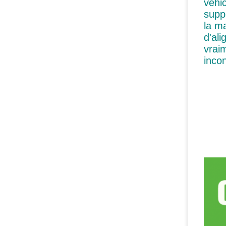
véhic
supp
la m
d'al
vraim
inco