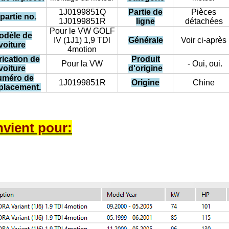
1J0199851Q
Partie de
Pièces
partie no.
1J0199851R
ligne
détachées
Pour le VW GOLF
odèle de
IV (1J1) 1,9 TDl
Générale
Voir ci-après
voiture
4motion
rication de
Produit
Pour la VW
- Oui, oui.
voiture
d'origine
uméro de
1J0199851R
Origine
Chine
placement.
vient pour: