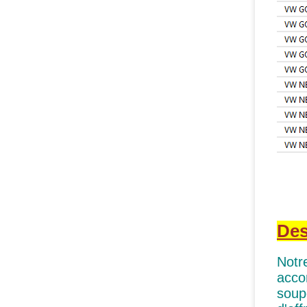
Des
Notre
acco
soup