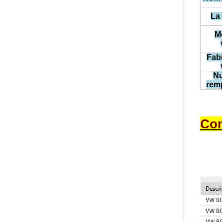
La 
M
Fab
N
rem
Con