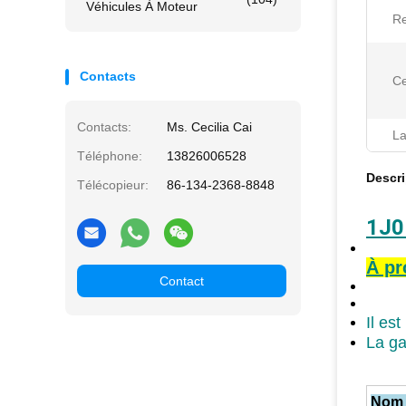
Véhicules À Moteur
R
Contacts
Ce
Contacts:
Ms. Cecilia Cai
La
Téléphone:
13826006528
Descri
Télécopieur:
86-134-2368-8848
1J0
À pr
Contact
Il es
La ga
Nom d