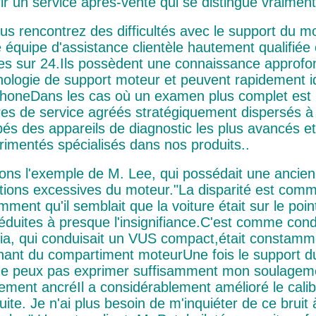
rir un service après-vente qui se distingue vraiment
ous rencontrez des difficultés avec le support du 
 équipe d'assistance clientèle hautement qualifiée 
es sur 24.Ils possèdent une connaissance approfond
nologie de support moteur et peuvent rapidement ide
phoneDans les cas où un examen plus complet est 
res de service agréés stratégiquement dispersés à 
pés des appareils de diagnostic les plus avancés e
rimentés spécialisés dans nos produits..
ons l'exemple de M. Lee, qui possédait une ancienn
ations excessives du moteur."La disparité est comme
mment qu'il semblait que la voiture était sur le poi
réduites à presque l'insignifiance.C'est comme con
ia, qui conduisait un VUS compact,était constamme
ant du compartiment moteurUne fois le support du m
ne peux pas exprimer suffisamment mon soulageme
ement ancréIl a considérablement amélioré le cali
ite. Je n'ai plus besoin de m'inquiéter de ce bruit