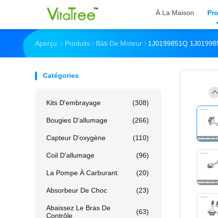
À La Maison
Pro
Aperçu
Produits
Bâti De Moteur
1J0199851Q 1J019985
Catégories
Kits D'embrayage
(308)
Bougies D'allumage
(266)
Capteur D'oxygène
(110)
Coil D'allumage
(96)
La Pompe À Carburant.
(20)
Absorbeur De Choc
(23)
Abaissez Le Bras De
(63)
Contrôle