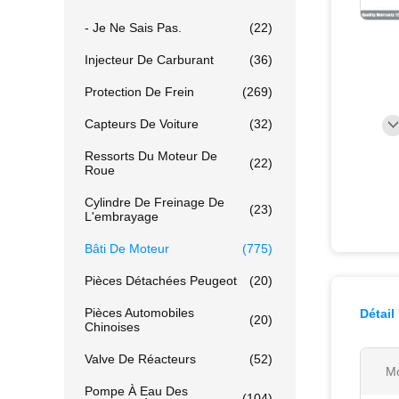
- Je Ne Sais Pas.
(22)
Injecteur De Carburant
(36)
Protection De Frein
(269)
Capteurs De Voiture
(32)
Ressorts Du Moteur De
(22)
Roue
Cylindre De Freinage De
(23)
L'embrayage
Bâti De Moteur
(775)
Pièces Détachées Peugeot
(20)
Pièces Automobiles
Détail
(20)
Chinoises
Valve De Réacteurs
(52)
Mo
Pompe À Eau Des
(104)