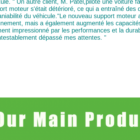
ule. " Un autre client, M. Patel,piloté une voiture 
ort moteur s'était détérioré, ce qui a entraîné des
aniabilité du véhicule."Le nouveau support moteur 
ignement, mais a également augmenté les capacités
ent impressionné par les performances et la durabil
ntestablement dépassé mes attentes. "