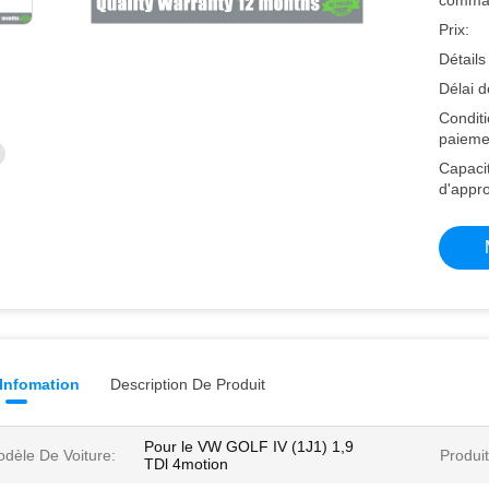
comma
Prix:
Détails
Délai d
Condit
paieme
Capaci
d'appr
 Infomation
Description De Produit
Pour le VW GOLF IV (1J1) 1,9
dèle De Voiture:
Produit
TDl 4motion