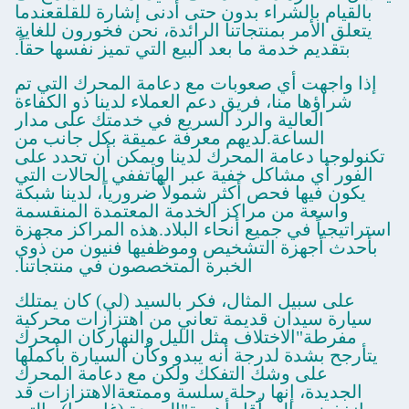
بالقيام بالشراء بدون حتى أدنى إشارة للقلقعندما
يتعلق الأمر بمنتجاتنا الرائدة، نحن فخورون للغاية
بتقديم خدمة ما بعد البيع التي تميز نفسها حقاً.
إذا واجهت أي صعوبات مع دعامة المحرك التي تم
شراؤها منا، فريق دعم العملاء لدينا ذو الكفاءة
العالية والرد السريع في خدمتك على مدار
الساعة.لديهم معرفة عميقة بكل جانب من
تكنولوجيا دعامة المحرك لدينا ويمكن أن تحدد على
الفور أي مشاكل خفية عبر الهاتففي الحالات التي
يكون فيها فحص أكثر شمولاً ضرورياً، لدينا شبكة
واسعة من مراكز الخدمة المعتمدة المنقسمة
استراتيجياً في جميع أنحاء البلاد.هذه المراكز مجهزة
بأحدث أجهزة التشخيص وموظفيها فنيون من ذوي
الخبرة المتخصصون في منتجاتنا.
على سبيل المثال، فكر بالسيد (لي) كان يمتلك
سيارة سيدان قديمة تعاني من اهتزازات محركية
مفرطة"الاختلاف مثل الليل والنهاركان المحرك
يتأرجح بشدة لدرجة أنه يبدو وكأن السيارة بأكملها
على وشك التفكك ولكن مع دعامة المحرك
الجديدة، إنها رحلة سلسة وممتعةالاهتزازات قد