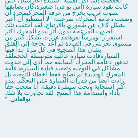
انخفضت إلى أقل أهمية"السيدة (غارسيا) ، التي
كانت تقود سيارة (إس يو في) صغيرة،كان يضايقها
بصوت غريب يخرج من غرفة المحركبمجرد أن
وضعت دعامة المحرك، صرخت: "لا أستطيع أن أعبر
بشكل كافٍ عن شعوري بالارتياح، لقد اختفت تلك
الصوت المزعجة بدون أثر.يبدو المحرك أكثر
استقراراً ومرساً بقوةلقد عززت بشكل كبير من
مستوى تجربتي في القيادة لم أعد بحاجة إلى القلق
بشأن هذا الضجيج في كل مرة أبدأ فيها
السيارةقادت سيارة عائلية متوسطة الحجملقد
تدهور دعامة المحرك السابقة مما أدى إلى حدوث
مشاكل في التوجيه وتعقيد قيادة السيارةدعامة
المحرك الجديدة لم تصلح فقط أخطاء التوجيه بل
زادت أيضاً من قدرات السيارة على التحكم. يبدو
أكثر استجابة وتحت سيطرة دقيقة. أنا معجب حقا
بأداء واستدامة هذا المنتج. لقد تجاوزت بلا شك
توقعاتي. "