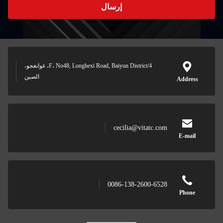
إرسال
4/F، No48, Longhexi Road, Baiyun District، غوانغجو،
الصين
Address
cecilia@vitatc.com
E-mail
0086-138-2600-6528
Phone