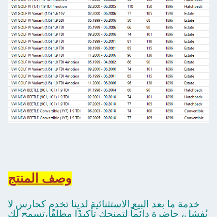
وصف المنتج
خدمة ما بعد البيع الاستثنائية لدينا تخدم كحارس لا
يُفشل، حاضرة دائماً لتمنحك تأكيدًا مطلقًا،تسمح لك