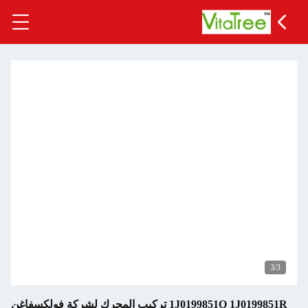
3
/3
1J0199851Q 1J0199851R تركيب المحرك لشركة فولكسفاغن