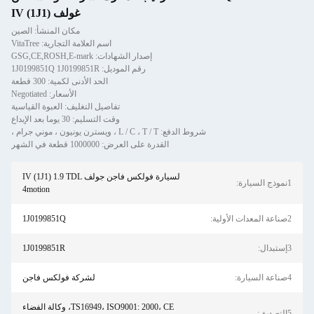
غولف IV (1J1)
مكان المنشأ: الصين
اسم العلامة التجارية: VitaTree
إصدار الشهادات: GSG,CE,ROSH,E-mark
رقم الموديل: 1J0199851Q 1J0199851R
الحد الأدنى لكمية: 300 قطعة
الأسعار: Negotiated
تفاصيل التغليف: العبوة القياسية
وقت التسليم: 30 يوما بعد الإيداع
شروط الدفع: L / C ، T / T ، ويسترن يونيون ، موني جرام ،
القدرة على العرض: 1000000 قطعة في الشهر
لسيارة فولكس فاجن جولف IV (1J1) 1.9 TDL
1نموذج السيارة:
4motion
2صناعة المعدات الأولية:
1J0199851Q
3إستبدال:
1J0199851R
4صناعة السيارة:
لشركة فولكس فاجن
TS16949، ISO9001: 2000، CE، وكالة الفضاء
5التصديق: