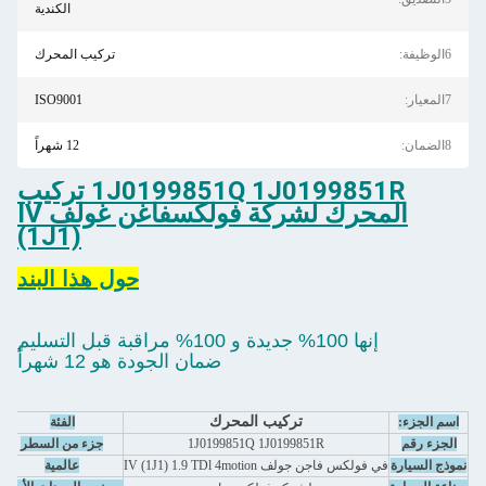
الكندية
6الوظيفة:
تركيب المحرك
7المعيار:
ISO9001
8الضمان:
12 شهراً
1J0199851Q 1J0199851R تركيب
المحرك لشركة فولكسفاغن غولف IV
(1J1)
حول هذا البند
إنها 100% جديدة و 100% مراقبة قبل التسليم
ضمان الجودة هو 12 شهراً
تركيب المحرك
اسم الجزء:
الفئة
الجزء رقم
1J0199851Q 1J0199851R
جزء من السطر
نموذج السيارة
في فولكس فاجن جولف IV (1J1) 1.9 TDl 4motion
عالمية