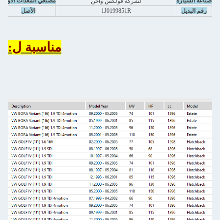
صناعة السيارة
مصنعي المعدات الأولية
لشركة فولكس واجن
رقم البديل
1J0199851R
الأصل
مناسبة ل: