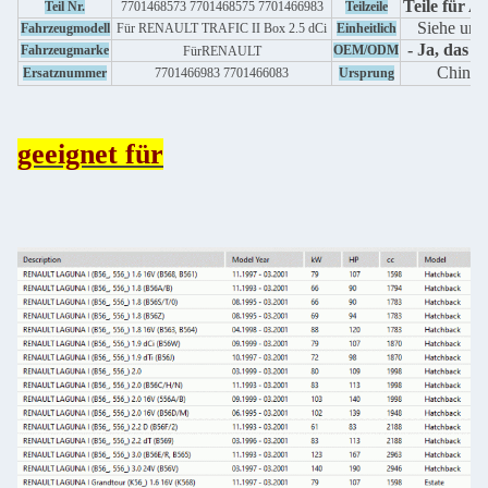
Teile für A
Teil Nr.
7701468573 7701468575 7701466983
Teilzeile
Siehe unt
Fahrzeugmodell
Für RENAULT TRAFIC II Box 2.5 dCi
Einheitlich
- Ja, das ist
Fahrzeugmarke
OEM/ODM
Für
RENAULT
China
Ersatznummer
7701466983 7701466083
Ursprung
geeignet für