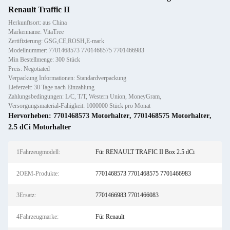
Renault Traffic II
Herkunftsort: aus China
Markenname: VitaTree
Zertifizierung: GSG,CE,ROSH,E-mark
Modellnummer: 7701468573 7701468575 7701466983
Min Bestellmenge: 300 Stück
Preis: Negotiated
Verpackung Informationen: Standardverpackung
Lieferzeit: 30 Tage nach Einzahlung
Zahlungsbedingungen: L/C, T/T, Western Union, MoneyGram,
Versorgungsmaterial-Fähigkeit: 1000000 Stück pro Monat
Hervorheben:
7701468573 Motorhalter
,
7701468575 Motorhalter
,
2.5 dCi Motorhalter
1Fahrzeugmodell:
Für RENAULT TRAFIC II Box 2.5 dCi
2OEM-Produkte:
7701468573 7701468575 7701466983
3Ersatz:
7701466983 7701466083
4Fahrzeugmarke:
Für Renault