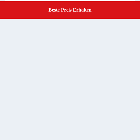
13257785 13280216 22792989352519 352868 Motormontage für
Beste Preis Erhalten
Get A Quote
die Opel Insignia A 1.6
Beste Preis erhalten
Contact