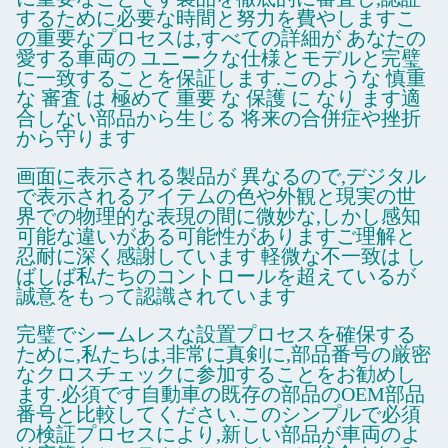
するために必要な時間と努力を費やしますこ
の重要なプロセスは,すべての詳細が あなたの
愛する車両の ユニークな仕様とモデルと完璧
に一致することを保証します.このような 慎重
な 審査 は 極めて 重要 な 保護 に なり ます適
合しない部品から生じる 将来の合併症や挫折
から守ります
画面に表示される製品が 異なるので,デジタル
で表示されるアイテムの色や外観と現実の世
界での物理的な表現の間に微妙な,しかし感知
可能な違いがある可能性がありますご理解と
忍耐に深く感謝しています 軽微な不一致は し
ばしば私たちのコントロールを超えているが
誠意をもって認識されています
完璧でシームレスな設置プロセスを確保する
ために,私たちは,非常に真剣に,部品番号の厳密
なクロスチェックに参加することをお勧めし
ます.必須です自動車の既存の部品のOEM部品
番号と比較してください.このシンプルで必須
の検証プロセスにより,新しい部品が車両のよ