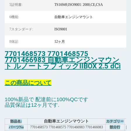
5証明書:
TS16949,ISO9001: 2000,CE,CSA
6機能:
自動車エンジンマウント
7スタンダード:
ISO9001
8保証:
12ヶ月
7701468573 7701468575
7701466983 自動車エンジンマウン
ト ルノートラフィックIIBOX 2.5 dCi
この商品について
100%新品で 配達前に100%QCです
品質保証は12ヶ月です.
自動車エンジンマウント
部品名:
カテゴリー
自
パーツNo
7701468573 7701468575 7701466983 7701466083
部分行