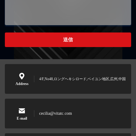
送信
4/F,No48,ロングヘキシロード,ベイユン地区,広州,中国
Address
cecilia@vitatc.com
E-mail