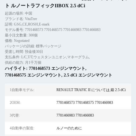
ト ルノートラフィックIIBOX 2.5 dCi
起源の場所: 中国
ブランド名: VitaTree
証明: GSG,CE,ROSH,E-mark
モデル番号: 7701468573 7701468575 7701466983 7701466083
最小注文数量: 300個
価格: Negotiated
パッケージの詳細: 標準パッケージ
受渡し時間: 預金後30日
支払条件: L/C,T/T,ウェスタンユニオン,マネーグラム,
供給の能力: 月1千万個
ハイライト:
7701468573 エンジンマウント
,
7701468575 エンジンマウント
,
2.5 dCi エンジンマウント
1自動車モデル:
RENAULT TRAFIC II については,箱 2.5 dCi
2OEM:
7701468573 7701468575 7701466983
3代替:
7701466983 7701466083
4自動車の製造:
ルノーのために