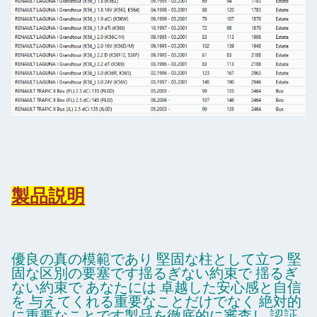
製品説明
優良の真の模範であり 堅固な柱として立つ 堅
固な区別の要塞です揺るぎない約束で 揺るぎ
ない約束で あなたには 卓越した安心感と自信
を 与えてくれる重要なことだけでなく 絶対的
に重要なことです製品を徹底的に審査し,認証