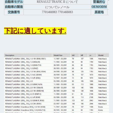
下
自動車モデル
RENAULT TRAFIC II について
普遍的な
自動車の製造
OEM/ODM
について
レノール
交換番号
7701466983 7701466083
原産地
下記に適しています.