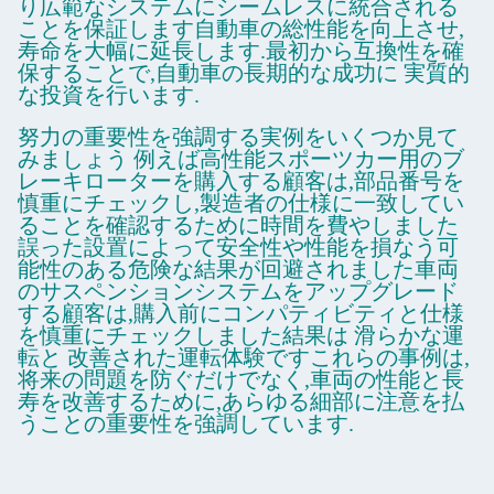
り広範なシステムにシームレスに統合される
ことを保証します自動車の総性能を向上させ,
寿命を大幅に延長します.最初から互換性を確
保することで,自動車の長期的な成功に 実質的
な投資を行います.
努力の重要性を強調する実例をいくつか見て
みましょう 例えば高性能スポーツカー用のブ
レーキローターを購入する顧客は,部品番号を
慎重にチェックし,製造者の仕様に一致してい
ることを確認するために時間を費やしました
誤った設置によって安全性や性能を損なう可
能性のある危険な結果が回避されました車両
のサスペンションシステムをアップグレード
する顧客は,購入前にコンパティビティと仕様
を慎重にチェックしました結果は 滑らかな運
転と 改善された運転体験ですこれらの事例は,
将来の問題を防ぐだけでなく,車両の性能と長
寿を改善するために,あらゆる細部に注意を払
うことの重要性を強調しています.