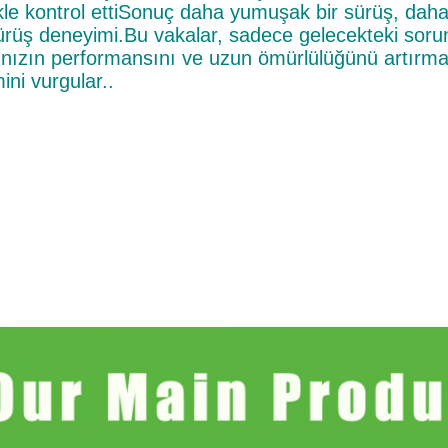
likle kontrol ettiSonuç daha yumuşak bir sürüş, daha
sürüş deneyimi.Bu vakalar, sadece gelecekteki soru
ınızın performansını ve uzun ömürlülüğünü artırmak
ni vurgular..