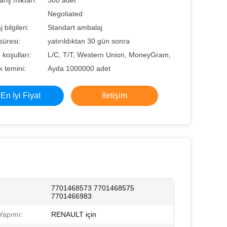
ariş miktarı:
300 adet
Negotiated
bilgileri:
Standart ambalaj
süresi:
yatırıldıktan 30 gün sonra
koşulları:
L/C, T/T, Western Union, MoneyGram,
 temini:
Ayda 1000000 adet
En Iyi Fiyat
İletişim
7701468573 7701468575
7701466983
Yapımı:
RENAULT için