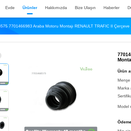
Evde
Ürünler
Hakkımızda
Bize Ulaşın
Haberler
D
575 7701466983 Araba Motoru Montajı RENAULT TRAFIC II Çerçeve 
77014
Monta
Ürün ay
Menşe 
Marka 
Sertifik
Model 
Ödeme 