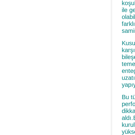
koşul
ile g
olabi
fark
samim
Kusur
karş
bile
teme
ente
uzat
yapı
Bu t
perfo
dikk
aldı
kuru
yüks