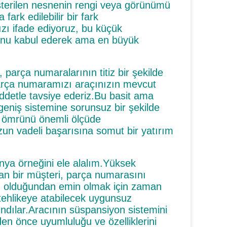
gösterilen nesnenin rengi veya görünümü
ark edilebilir bir fark
mızı ifade ediyoruz, bu küçük
ğunu kabul ederek ama en büyük
parça numaralarının titiz bir şekilde
parça numaramızı araçınızın mevcut
ddetle tavsiye ederiz.Bu basit ama
geniş sistemine sorunsuz bir şekilde
ve ömrünü önemli ölçüde
zun vadeli başarısına somut bir yatırım
nya örneğini ele alalım.Yüksek
alan bir müşteri, parça numarasını
ygun olduğundan emin olmak için zaman
tehlikeye atabilecek uygunsuz
ındılar.Aracının süspansiyon sistemini
en önce uyumluluğu ve özelliklerini