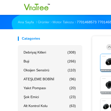
Ana Sayfa
Ürünler
Motor Takozu
7701468573 7701468
Catagories
Debriyaj Kitleri
(308)
Buji
(266)
Oksijen Sensörü
(110)
ATEŞLEME BOBİNİ
(96)
Yakıt Pompası
(20)
Şok Emici
(23)
Alt Kontrol Kolu
(63)