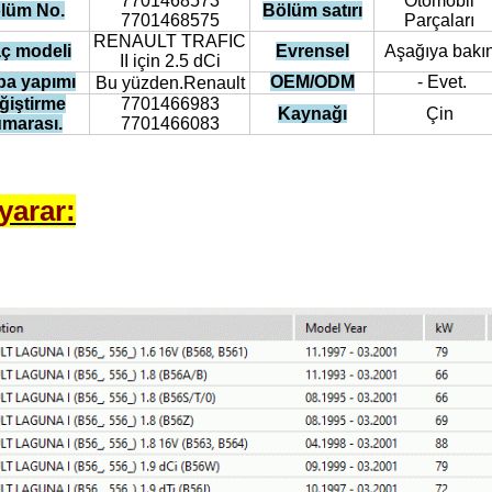
7701468573
Otomobil
lüm No.
Bölüm satırı
7701468575
Parçaları
RENAULT TRAFIC
ç modeli
Evrensel
Aşağıya bakı
II için 2.5 dCi
ba yapımı
OEM/ODM
- Evet.
Bu yüzden.
Renault
ğiştirme
7701466983
Kaynağı
Çin
marası.
7701466083
 yarar: