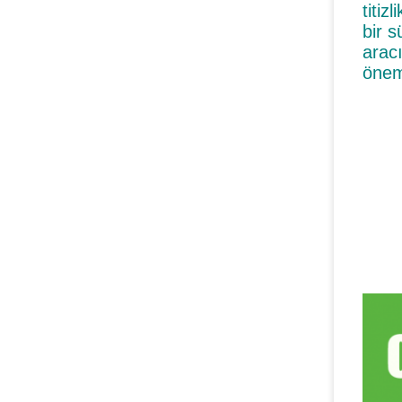
titiz
bir 
arac
önemi