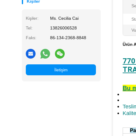
Kişiler
Se
Kişiler:
Ms. Cecilia Cai
St
Tel:
13826006528
Vu
Faks:
86-134-2368-8848
Ürün A
770
TRA
İletişim
Bu m
Tesli
Kalit
Pa