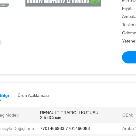
Min sip
Fiyat:
Ambalaj 
Teslim 
Ödeme 
Yetenek
Bilgi
Ürün Açıklaması
RENAULT TRAFIC II KUTUSU
aç Modeli:
OEM:
2.5 dCi için
nisiyle Değiştirme:
7701466983 7701466083
Araba 