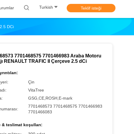
Turkish
urumlar
Teklif isteği
2.5 DCi
68573 7701468575 7701466983 Araba Motoru
jı RENAULT TRAFIC II Çerçeve 2.5 dCi
rıntıları:
yeri:
Çin
adı:
VitaTree
a:
GSG,CE,ROSH,E-mark
7701468573 7701468575 7701466983
numarası:
7701466083
& teslimat koşulları: