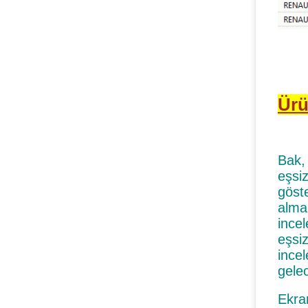
Ürü
Bak, 
eşsi
göst
alma
ince
eşsiz
ince
gelec
Ekra