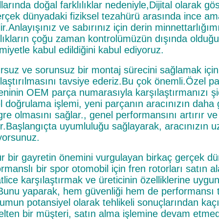
larında doğal farklılıklar nedeniyle,Dijital olarak 
erçek dünyadaki fiziksel tezahürü arasında ince ama f
lir.Anlayışınız ve sabırınız için derin minnettarlığı
lılıkların çoğu zaman kontrolümüzün dışında oldu
iyetle kabul edildiğini kabul ediyoruz.
suz ve sorunsuz bir montaj sürecini sağlamak için, 
ılaştırılmasını tavsiye ederiz.Bu çok önemli.Özel 
şeninin OEM parça numarasıyla karşılaştırmanızı şi
l doğrulama işlemi, yeni parçanın aracınızın daha 
gre olmasını sağlar., genel performansını artırır 
ır.Başlangıçta uyumluluğu sağlayarak, aracınızın u
yorsunuz.
ür bir gayretin önemini vurgulayan birkaç gerçek dü
rmanslı bir spor otomobil için fren rotorları satın 
atlice karşılaştırmak ve üreticinin özelliklerine u
.Bunu yaparak, hem güvenliği hem de performansı 
lumun potansiyel olarak tehlikeli sonuçlarından kaç
elten bir müşteri, satın alma işlemine devam etmed