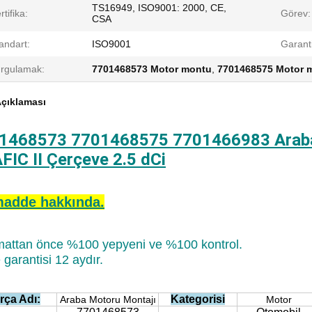
TS16949, ISO9001: 2000, CE,
rtifika:
Görev:
CSA
andart:
ISO9001
Garanti
rgulamak:
7701468573 Motor montu
,
7701468575 Motor 
çıklaması
1468573 7701468575 7701466983 Arab
FIC II Çerçeve 2.5 dCi
adde hakkında.
mattan önce %100 yepyeni ve %100 kontrol.
e garantisi 12 aydır.
rça Adı:
Kategorisi
Araba Motoru Montajı
Motor