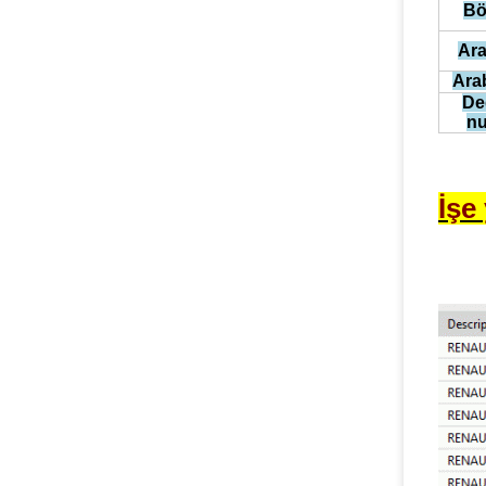
Bö
Ara
Ara
De
nu
İşe