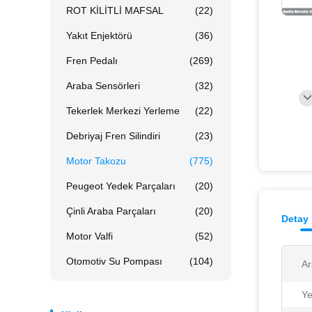
ROT KİLİTLİ MAFSAL
(22)
Yakıt Enjektörü
(36)
Fren Pedalı
(269)
Araba Sensörleri
(32)
Tekerlek Merkezi Yerleme
(22)
Debriyaj Fren Silindiri
(23)
Motor Takozu
(775)
Peugeot Yedek Parçaları
(20)
Çinli Araba Parçaları
(20)
Detay 
Motor Valfi
(52)
Otomotiv Su Pompası
(104)
Ar
Ye