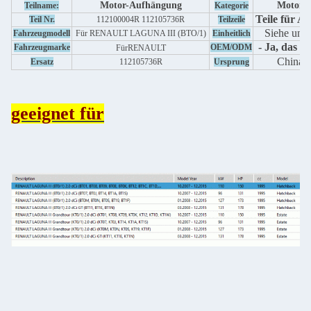
Motor-Aufhängung
Motor
Teilname:
Kategorie
Teile für Au
Teil Nr.
112100004R 112105736R
Teilzeile
Siehe unte
Fahrzeugmodell
Für RENAULT LAGUNA III (BTO/1)
Einheitlich
- Ja, das ist
Fahrzeugmarke
OEM/ODM
Für
RENAULT
China
Ersatz
112105736R
Ursprung
geeignet für