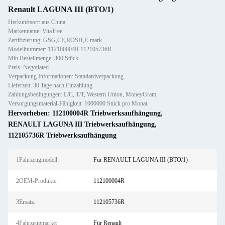
Renault LAGUNA III (BTO/1)
Herkunftsort: aus China
Markenname: VitaTree
Zertifizierung: GSG,CE,ROSH,E-mark
Modellnummer: 112100004R 112105736R
Min Bestellmenge: 300 Stück
Preis: Negotiated
Verpackung Informationen: Standardverpackung
Lieferzeit: 30 Tage nach Einzahlung
Zahlungsbedingungen: L/C, T/T, Western Union, MoneyGram,
Versorgungsmaterial-Fähigkeit: 1000000 Stück pro Monat
Hervorheben:
112100004R Triebwerksaufhängung
,
RENAULT LAGUNA III Triebwerksaufhängung
,
112105736R Triebwerksaufhängung
1Fahrzeugmodell:
Für RENAULT LAGUNA III (BTO/1)
2OEM-Produkte:
112100004R
3Ersatz:
112105736R
4Fahrzeugmarke:
Für Renault