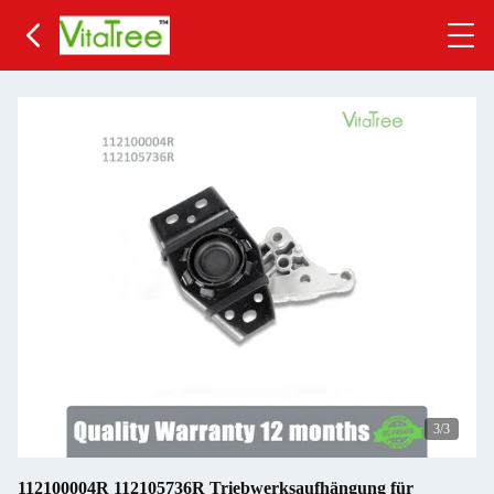
3
/3
112100004R 112105736R Triebwerksaufhängung für