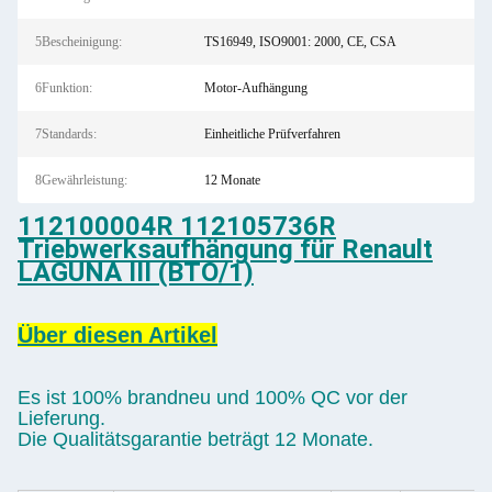
5Bescheinigung:
TS16949, ISO9001: 2000, CE, CSA
6Funktion:
Motor-Aufhängung
7Standards:
Einheitliche Prüfverfahren
8Gewährleistung:
12 Monate
112100004R 112105736R
Triebwerksaufhängung für Renault
LAGUNA III (BTO/1)
Über diesen Artikel
Es ist 100% brandneu und 100% QC vor der
Lieferung.
Die Qualitätsgarantie beträgt 12 Monate.