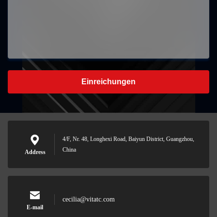
Einreichungen
4/F, Nr. 48, Longhexi Road, Baiyun District, Guangzhou,
China
Address
cecilia@vitatc.com
E-mail