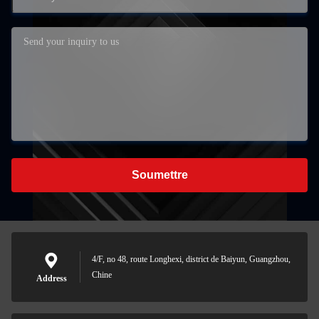
Soumettre
4/F, no 48, route Longhexi, district de Baiyun, Guangzhou,
Chine
Address