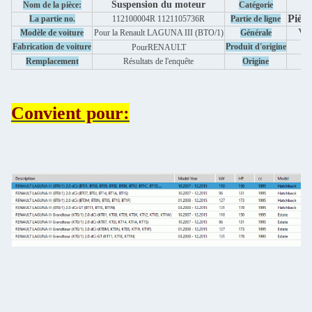
Suspension du moteur
Nom de la pièce:
Catégorie
Pièce
La partie no.
112100004R 1121105736R
Partie de ligne
Voi
Modèle de voiture
Pour la Renault LAGUNA III (BTO/1)
Générale
-
Fabrication de voiture
Produit d'origine
Pour
RENAULT
Remplacement
Résultats de l'enquête
Origine
Convient pour: