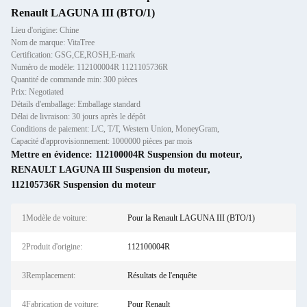
Renault LAGUNA III (BTO/1)
Lieu d'origine: Chine
Nom de marque: VitaTree
Certification: GSG,CE,ROSH,E-mark
Numéro de modèle: 112100004R 1121105736R
Quantité de commande min: 300 pièces
Prix: Negotiated
Détails d'emballage: Emballage standard
Délai de livraison: 30 jours après le dépôt
Conditions de paiement: L/C, T/T, Western Union, MoneyGram,
Capacité d'approvisionnement: 1000000 pièces par mois
Mettre en évidence:
112100004R Suspension du moteur
,
RENAULT LAGUNA III Suspension du moteur
,
112105736R Suspension du moteur
1Modèle de voiture:
Pour la Renault LAGUNA III (BTO/1)
2Produit d'origine:
112100004R
3Remplacement:
Résultats de l'enquête
4Fabrication de voiture:
Pour Renault