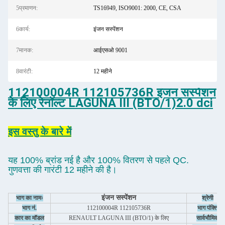
5प्रमाणन:
TS16949, ISO9001: 2000, CE, CSA
6कार्य:
इंजन सस्पेंशन
7मानक:
आईएसओ 9001
8वारंटी:
12 महीने
112100004R 112105736R इंजन सस्पेंशन
के लिए रेनॉल्ट LAGUNA III (BTO/1)2.0 dci
इस वस्तु के बारे में
यह 100% ब्रांड नई है और 100% वितरण से पहले QC.
गुणवत्ता की गारंटी 12 महीने की है।
इंजन सस्पेंशन
भाग का नामः
श्रेणी
भाग नं.
112100004R 112105736R
भाग पंक्ति
कार का मॉडल
RENAULT LAGUNA III (BTO/1) के लिए
सार्वभौमिक