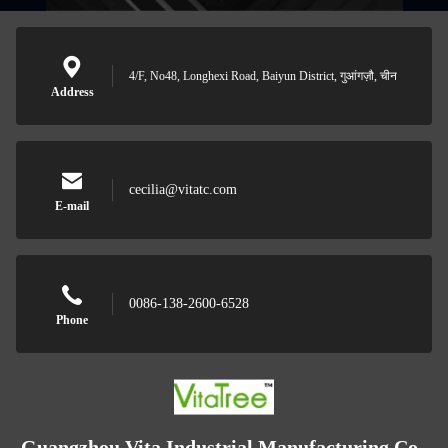
4/F, No48, Longhexi Road, Baiyun District, गुआंगज़ौ, चीन
Address
cecilia@vitatc.com
E-mail
0086-138-2600-6528
Phone
Guangzhou Vita Industrial Manufacturing Co.,