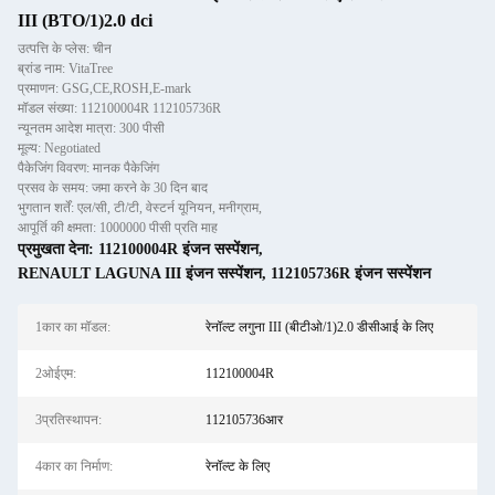
III (BTO/1)2.0 dci
उत्पत्ति के प्लेस: चीन
ब्रांड नाम: VitaTree
प्रमाणन: GSG,CE,ROSH,E-mark
मॉडल संख्या: 112100004R 112105736R
न्यूनतम आदेश मात्रा: 300 पीसी
मूल्य: Negotiated
पैकेजिंग विवरण: मानक पैकेजिंग
प्रसव के समय: जमा करने के 30 दिन बाद
भुगतान शर्तें: एल/सी, टी/टी, वेस्टर्न यूनियन, मनीग्राम,
आपूर्ति की क्षमता: 1000000 पीसी प्रति माह
प्रमुखता देना:
112100004R इंजन सस्पेंशन
,
RENAULT LAGUNA III इंजन सस्पेंशन
,
112105736R इंजन सस्पेंशन
1कार का मॉडल:
रेनॉल्ट लगुना III (बीटीओ/1)2.0 डीसीआई के लिए
2ओईएम:
112100004R
3प्रतिस्थापन:
112105736आर
4कार का निर्माण:
रेनॉल्ट के लिए