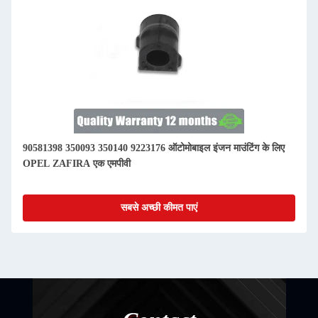
90581398 350093 350140 9223176 ऑटोमोबाइल इंजन माउंटिंग के लिए
OPEL ZAFIRA एक एमपीवी
सबसे अच्छी कीमत पाएं