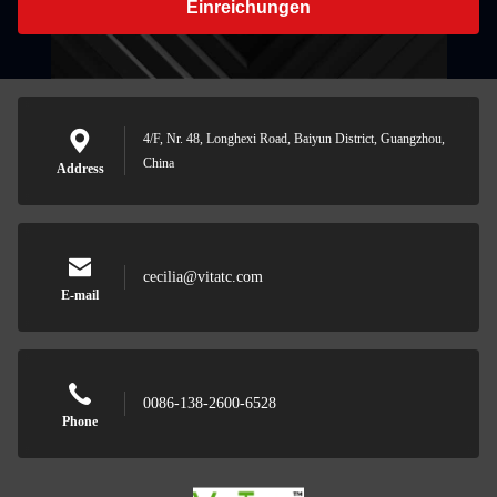
Einreichungen
4/F, Nr. 48, Longhexi Road, Baiyun District, Guangzhou,
China
Address
cecilia@vitatc.com
E-mail
0086-138-2600-6528
Phone