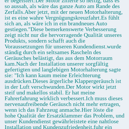
er begeistert:Der Motor zitterte so heftig, dass es
so aussah, als wäre das ganze Auto am Rande des
Zerfalls.Aber jetzt, mit der neuen Motorhalterung,
ist es eine wahre Vergnügungskreuzfahrt.Es fühlt
sich an, als wäre ich in ein brandneues Auto
gestiegen."Diese bemerkenswerte Verbesserung
zeigt nicht nur die hervorragende Qualität unseres
Produkts, sondern schafft auch die
Voraussetzungen für unseren Kundendienst.wurde
ständig durch ein seltsames Rascheln des
Geräusches belästigt, das aus dem Motorraum
kam.Nach der Installation unserer sorgfältig
gefertigten und langlebigen Motorhalterung sagte
sie: "Ich kann kaum meine Erleichterung
ausdrücken.Dieses ärgerliche Klappergeräusch ist
in der Luft verschwunden.Der Motor wirkt jetzt
steif und makellos stabil. Er hat meine
Fahrerfahrung wirklich verbessert.Ich muss dieses
nervenaufreibende Geräusch nicht mehr ertragen,
wenn ich das Fahrzeug anmache.Hier löste die
hohe Qualität der Ersatzklammer das Problem, und
unser Kundendienst gewährleistete eine nahtlose
Installation und Kundenzufriedenheit.fuhr ein