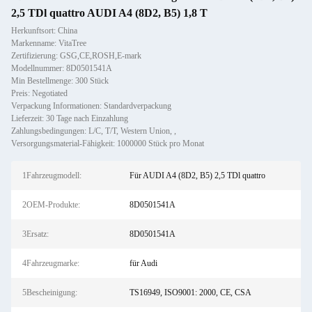
2,5 TDl quattro AUDI A4 (8D2, B5) 1,8 T
Herkunftsort: China
Markenname: VitaTree
Zertifizierung: GSG,CE,ROSH,E-mark
Modellnummer: 8D0501541A
Min Bestellmenge: 300 Stück
Preis: Negotiated
Verpackung Informationen: Standardverpackung
Lieferzeit: 30 Tage nach Einzahlung
Zahlungsbedingungen: L/C, T/T, Western Union, ,
Versorgungsmaterial-Fähigkeit: 1000000 Stück pro Monat
1Fahrzeugmodell:
Für AUDI A4 (8D2, B5) 2,5 TDl quattro
2OEM-Produkte:
8D0501541A
3Ersatz:
8D0501541A
4Fahrzeugmarke:
für Audi
5Bescheinigung:
TS16949, ISO9001: 2000, CE, CSA