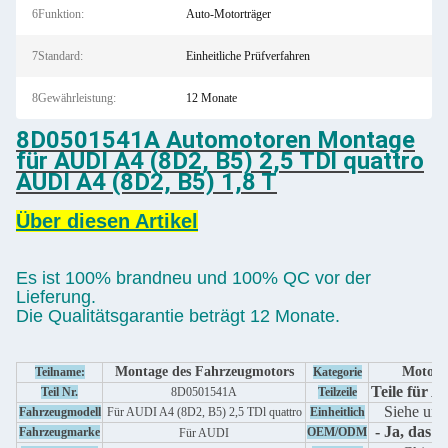
6Funktion:
Auto-Motorträger
7Standard:
Einheitliche Prüfverfahren
8Gewährleistung:
12 Monate
8D0501541A Automotoren Montage
für AUDI A4 (8D2, B5) 2,5 TDl quattro
AUDI A4 (8D2, B5) 1,8 T
Über diesen Artikel
Es ist 100% brandneu und 100% QC vor der
Lieferung.
Die Qualitätsgarantie beträgt 12 Monate.
Montage des Fahrzeugmotors
Motor
Teilname:
Kategorie
Teile für A
Teil Nr.
8D0501541A
Teilzeile
Siehe unt
Fahrzeugmodell
Für AUDI A4 (8D2, B5) 2,5 TDl quattro
Einheitlich
- Ja, das is
Fahrzeugmarke
OEM/ODM
Für AUDI