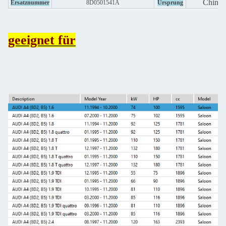
China
Ersatznummer
8D0501541A
Ursprung
geeignet für