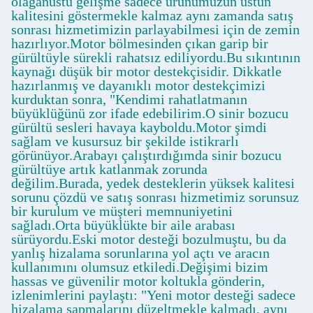
olağanüstü gelişme sadece ürünümüzün üstün
kalitesini göstermekle kalmaz aynı zamanda satış
sonrası hizmetimizin parlayabilmesi için de zemin
hazırlıyor.Motor bölmesinden çıkan garip bir
gürültüyle sürekli rahatsız ediliyordu.Bu sıkıntının
kaynağı düşük bir motor destekçisidir. Dikkatle
hazırlanmış ve dayanıklı motor destekçimizi
kurduktan sonra, "Kendimi rahatlatmanın
büyüklüğünü zor ifade edebilirim.O sinir bozucu
gürültü sesleri havaya kayboldu.Motor şimdi
sağlam ve kusursuz bir şekilde istikrarlı
görünüyor.Arabayı çalıştırdığımda sinir bozucu
gürültüye artık katlanmak zorunda
değilim.Burada, yedek desteklerin yüksek kalitesi
sorunu çözdü ve satış sonrası hizmetimiz sorunsuz
bir kurulum ve müşteri memnuniyetini
sağladı.Orta büyüklükte bir aile arabası
sürüyordu.Eski motor desteği bozulmuştu, bu da
yanlış hizalama sorunlarına yol açtı ve aracın
kullanımını olumsuz etkiledi.Değişimi bizim
hassas ve güvenilir motor koltukla gönderin,
izlenimlerini paylaştı: "Yeni motor desteği sadece
hizalama sapmalarını düzeltmekle kalmadı, aynı