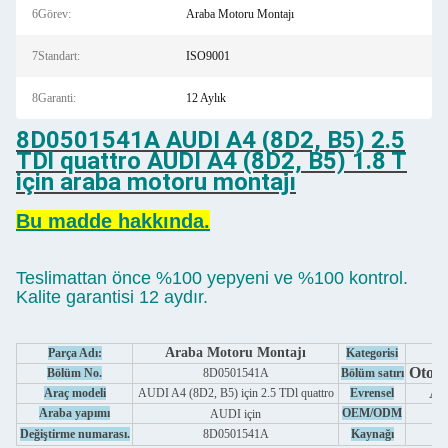
6Görev:
Araba Motoru Montajı
7Standart:
ISO9001
8Garanti:
12 Aylık
8D0501541A AUDI A4 (8D2, B5) 2.5
TDl quattro AUDI A4 (8D2, B5) 1.8 T
için araba motoru montajı
Bu madde hakkında.
Teslimattan önce %100 yepyeni ve %100 kontrol.
Kalite garantisi 12 aydır.
Araba Motoru Montajı
Parça Adı:
Kategorisi
Otomo
Bölüm No.
8D0501541A
Bölüm satırı
Aş
Araç modeli
AUDI A4 (8D2, B5) için 2.5 TDl quattro
Evrensel
Araba yapımı
OEM/ODM
AUDI için
Değiştirme numarası.
8D0501541A
Kaynağı