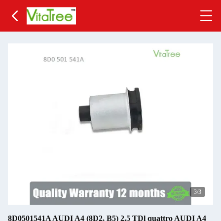
3
/3
8D0501541A AUDI A4 (8D2, B5) 2.5 TDl quattro AUDI A4