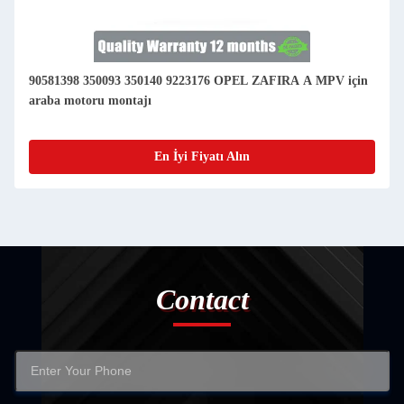
90581398 350093 350140 9223176 OPEL ZAFIRA A MPV için
araba motoru montajı
En İyi Fiyatı Alın
Contact