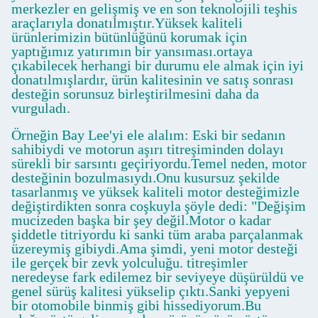
merkezler en gelişmiş ve en son teknolojili teşhis
araçlarıyla donatılmıştır.Yüksek kaliteli
ürünlerimizin bütünlüğünü korumak için
yaptığımız yatırımın bir yansıması.ortaya
çıkabilecek herhangi bir durumu ele almak için iyi
donatılmışlardır, ürün kalitesinin ve satış sonrası
desteğin sorunsuz birleştirilmesini daha da
vurguladı.
Örneğin Bay Lee'yi ele alalım: Eski bir sedanın
sahibiydi ve motorun aşırı titreşiminden dolayı
sürekli bir sarsıntı geçiriyordu.Temel neden, motor
desteğinin bozulmasıydı.Onu kusursuz şekilde
tasarlanmış ve yüksek kaliteli motor desteğimizle
değiştirdikten sonra coşkuyla şöyle dedi: "Değişim
mucizeden başka bir şey değil.Motor o kadar
şiddetle titriyordu ki sanki tüm araba parçalanmak
üzereymiş gibiydi.Ama şimdi, yeni motor desteği
ile gerçek bir zevk yolculuğu. titreşimler
neredeyse fark edilemez bir seviyeye düşürüldü ve
genel sürüş kalitesi yükselip çıktı.Sanki yepyeni
bir otomobile binmiş gibi hissediyorum.Bu