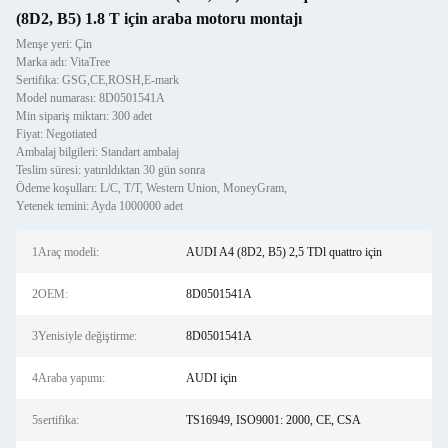
(8D2, B5) 1.8 T için araba motoru montajı
Menşe yeri: Çin
Marka adı: VitaTree
Sertifika: GSG,CE,ROSH,E-mark
Model numarası: 8D0501541A
Min sipariş miktarı: 300 adet
Fiyat: Negotiated
Ambalaj bilgileri: Standart ambalaj
Teslim süresi: yatırıldıktan 30 gün sonra
Ödeme koşulları: L/C, T/T, Western Union, MoneyGram,
Yetenek temini: Ayda 1000000 adet
1Araç modeli:
AUDI A4 (8D2, B5) 2,5 TDl quattro için
2OEM:
8D0501541A
3Yenisiyle değiştirme:
8D0501541A
4Araba yapımı:
AUDI için
5sertifika:
TS16949, ISO9001: 2000, CE, CSA