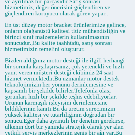
ve ayrılmaz bir parçasıdır.Satış sonrası
hizmetimiz, değer önerisini güçlendiren ve
güçlendiren koruyucu olarak görev yapar..
En üst düzey motor bracket ürünlerimize gelince,
onların olağanüstü kalitesi titiz mühendisliğin ve
birinci sınıf malzemelerin kullanılmasının
sonucudur.,Bu kalite taahhüdü, satış sonrası
hizmetimizin temelini oluşturur.
Bizden aldığınız motor desteği ile ilgili herhangi
bir sorunla karşılaşırsanız, çok yetenekli ve hızlı
yanıt veren müşteri desteği ekibimiz 24 saat
hizmet vermektedir.Bu uzmanlar motor destek
teknolojimizin her yönünü derinlemesine ve
kapsamlı bir şekilde bilirler.Telefonla olası
sorunları hızlı bir şekilde teşhis edebiliyorlar.
Ürünün karmaşık işleyişini derinlemesine
bildiklerinin kanıtı.Bu da üretim sürecimizin
yüksek kalitesi ve tutarlılığının doğrudan bir
sonucu.Eğer daha ayrıntılı bir denetim gerekirse,
ülkenin dört bir yanında stratejik olarak yer alan
yetkili servis merkezlerinin geniş bir ağı var.Bu