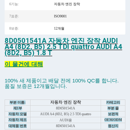
6기능:
자동차 엔진 장착
7표준:
ISO9001
8보증:
12개월
8D0501541A 자동차 엔진 장착 AUDI
A4 (8D2, B5) 2.5 TDl quattro AUDI A4
(8D2, B5) 1.8 T
이 물건에 대해
100% 새 제품이고 배달 전에 100% QC를 합니다.
품질 보증은 12개월입니다.
자동차 엔진 장착
부분 이름:
카테고리
제1부
8D0501541A
부분 줄
자동차 모델
AUDI A4 (8D2, B5) 2.5 TDl quattro
보편적
자동차 제조
OEM/ODM
AUDI용
대체품 번호
8D0501541A
원산지