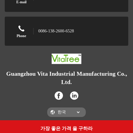
E-mail
0086-138-2600-6528
Phone
Guangzhou Vita Industrial Manufacturing Co.,
Ltd.
가장 좋은 가격 을 구하라
Get a Quote
Guangzhou Vita Industrial Manufacturing Co., Ltd.