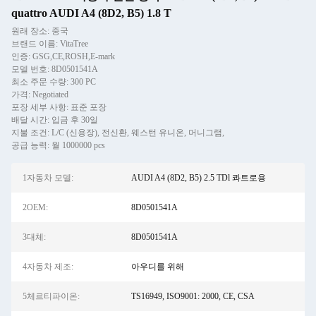
quattro AUDI A4 (8D2, B5) 1.8 T
원래 장소: 중국
브랜드 이름: VitaTree
인증: GSG,CE,ROSH,E-mark
모델 번호: 8D0501541A
최소 주문 수량: 300 PC
가격: Negotiated
포장 세부 사항: 표준 포장
배달 시간: 입금 후 30일
지불 조건: L/C (신용장), 전신환, 웨스턴 유니온, 머니그램,
공급 능력: 월 1000000 pcs
1자동차 모델:
AUDI A4 (8D2, B5) 2.5 TDl 콰트로용
2OEM:
8D0501541A
3대체:
8D0501541A
4자동차 제조:
아우디를 위해
5체르티파이온:
TS16949, ISO9001: 2000, CE, CSA