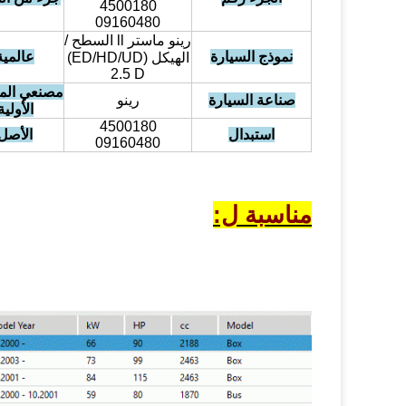
4500180
09160480
رينو ماستر ll السطح /
نموذج السيارة
عالمية
الهيكل (ED/HD/UD)
2.5 D
مصنعي الم
صناعة السيارة
رينو
الأولية
4500180
استبدال
الأصل
09160480
مناسبة ل: