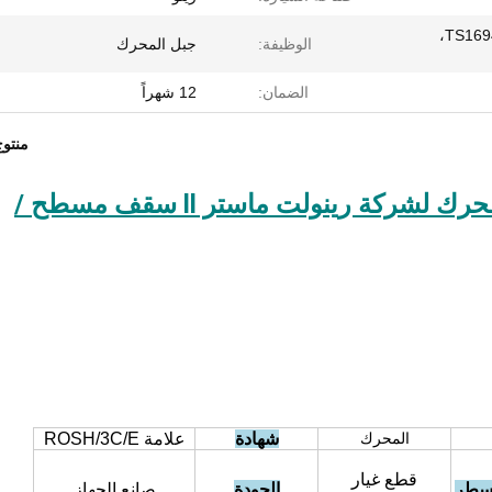
TS16949، ISO9001: 2000، CE،
الوظيفة:
جبل المحرك
الضمان:
12 شهراً
منتو
7700308756 9160480 تركيب المحرك لشركة رينولت ماستر ll سقف مسطح /
المحرك
شهادة
علامة ROSH/3C/E
قطع غيار
لسطر
الجودة
صانع الجهاز