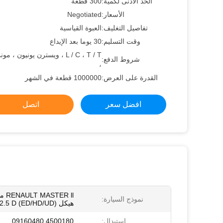
الحد الأدنى لكمية:
300 قطعة
الأسعار:
Negotiated
تفاصيل التغليف:
العبوة القياسية
وقت التسليم:
30 يوما بعد الإيداع
L / C ، T / T ، ويسترن يونيون ،
شروط الدفع:
،
القدرة على العرض:
1000000 قطعة في الشهر
افضل سعر
اتصل
ER ll
نموذج السيارة:
هيكل (ED/HD/UD) 2.5 D
إستبدال:
4500180 09160480