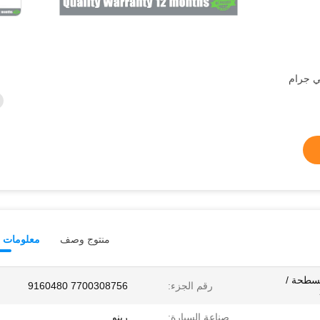
 موني جرام
منتوج وصف
معلومات ت
RENAULT MAST مسطحة /
رقم الجزء:
7700308756 9160480
صناعة السيارة:
رينو