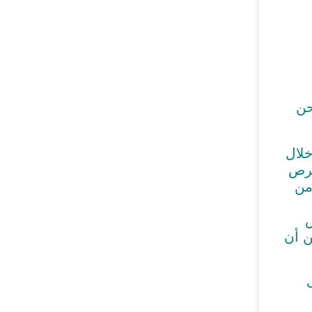
حن
خلال
حرص
من
س
ن أن