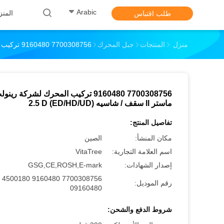
Arabic
المنز
طلب اقتباس
منزل
المنتجات
جبل المحرك
7700308756 9160480 تركيب المحرك لشركة رينولت ماستر Ll سقف / شاسيه (ED/HD/UD) 2.5 D
7700308756 9160480 تركيب المحرك لشركة رينو
ماستر ll سقف / شاسيه (ED/HD/UD) 2.5 D
تفاصيل المنتج:
مكان المنشأ:
الصين
اسم العلامة التجارية:
VitaTree
إصدار الشهادات:
GSG,CE,ROSH,E-mark
7700308756 9160480 4500180
رقم الموديل:
09160480
شروط الدفع والشحن: