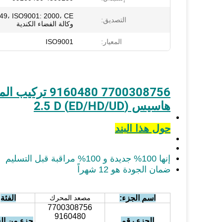
التصديق:
وكالة الفضاء الكندية
المعيار:
ISO9001
هاسيس (ED/HD/UD) 2.5 D
حول هذا البند
إنها 100% جديدة و 100% مراقبة قبل التسليم
ضمان الجودة هو 12 شهراً
اسم الجزء:
مصعد المحرك
الفئة
7700308756
9160480
الجزء رقم
جزء من ا