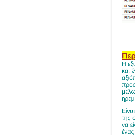
Περ
Η εξ
και 
αξιό
προσ
μελω
ηρεμ
Είνα
της 
να ε
ένας