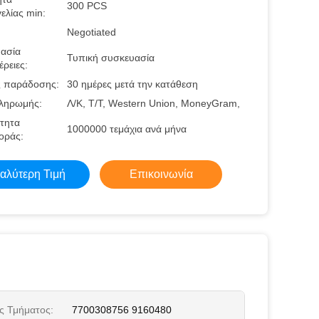
300 PCS
ελίας min:
Negotiated
ασία
Τυπική συσκευασία
ρειες:
 παράδοσης:
30 ημέρες μετά την κατάθεση
ληρωμής:
Λ/Κ, Τ/Τ, Western Union, MoneyGram,
τητα
1000000 τεμάχια ανά μήνα
οράς:
αλύτερη Τιμή
Επικοινωνία
ς Τμήματος:
7700308756 9160480