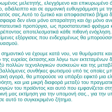
ωμένος μελετητής, ελεγχόμενο και επικυρωμένο ότ
ιο, αδιάλειπτο και σε αρμονική ευθυγράμμιση με τ
ατός σας.Αυτό το ζωτικό και αποφασιστικό βήμα δ
σφαιρα δεν είναι μόνο απαραίτητη και όχι μόνο αν
τατευτικό προπύργιο, ως προστατευτικό φράγμα 
ρέποντας αποτελεσματικά κάθε πιθανή ενόχληση.,
είμενες εξόργισεις που ενδεχομένως θα μπορούσ
υασμού.
ι σημαντικό να έχουμε κατά νου, να θυμόμαστε και
 της ευρείας έκτασης,και λόγω των εκτεταμένων 
ξύ πολλών τεχνολογικών συσκευών και της μεταβλη
βαλλόμενες συνθήκες φωτισμού υπό τις οποίες μπο
ακή αγορά, θα μπορούσε να υπάρξει εφικτό μια ε
νόητη, και μια μικρή διαφορά μεταξύ του πραγματ
ογιών του προϊόντος και αυτό που εμφανίζεται στ
κρινή μας εκτίμηση για την υπομονή σας., για την 
σε αυτό το συγκεκριμένο ζήτημα.