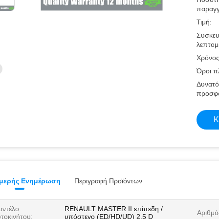
παραγγ
Τιμή:
Συσκευ
λεπτομέ
Χρόνος
Όροι π
Δυνατό
προσφ
Κ
μερής Ενημέρωση
Περιγραφή Προϊόντων
οντέλο
RENAULT MASTER II επίπεδη /
Αριθμό
τοκινήτου:
υπόστεγο (ED/HD/UD) 2.5 D