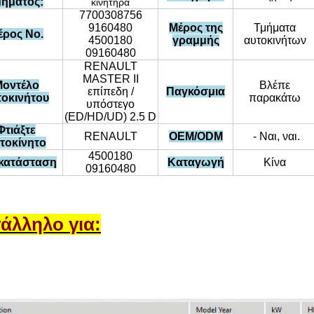
μήματος:
κινητήρα
7700308756
9160480
Μέρος της
Τμήματα
έρος Νο.
4500180
γραμμής
αυτοκινήτων
09160480
RENAULT
MASTER II
οντέλο
Βλέπε
επίπεδη /
Παγκόσμια
τοκινήτου
παρακάτω
υπόστεγο
(ED/HD/UD) 2.5 D
Φτιάξτε
RENAULT
OEM/ODM
- Ναι, ναι.
τοκίνητο
4500180
ικατάσταση
Καταγωγή
Κίνα
09160480
άλληλο για: