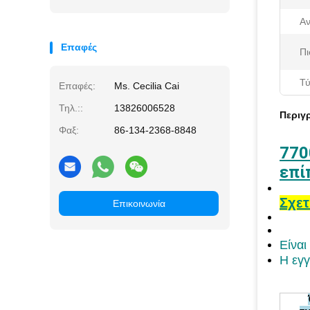
Αν
Επαφές
Πι
Τύ
Επαφές:
Ms. Cecilia Cai
Τηλ.::
13826006528
Περιγ
Φαξ:
86-134-2368-8848
770
επί
Σχετ
Επικοινωνία
Είναι
Η εγγ