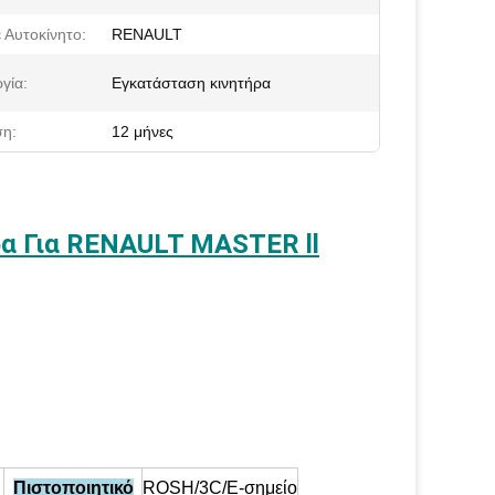
ε Αυτοκίνητο:
RENAULT
γία:
Εγκατάσταση κινητήρα
η:
12 μήνες
α Για RENAULT MASTER ll
Πιστοποιητικό
ROSH/3C/Ε-σημείο