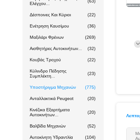
(63)
Ελέγχου...
Δέσποινες Και Κύριοι
(22)
Ενέτρηση Καυσίμου
(36)
Μαξιλάρι Φρένων
(269)
Αισθητήρες Αυτοκινήτων...
(32)
Κουβάς Τροχού
(22)
Κύλινδρο Πέδησης
(23)
Συμπλέκτη...
Υποστήριγμα Μηχανών
(775)
Ανταλλακτικά Peugeot
(20)
Κινέζικα Εξαρτήματα
(20)
Αυτοκινήτων...
Λεπτο
Βαλβίδα Μηχανών
(52)
Μ
Αυτοκίνητη Υδραντλία
(104)
Αυ