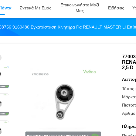
Επικοινωνήστε Μαζί
ϊόντα
Σχετικά Με Εμάς
Ειδήσεις
Υ
Μας
08756 9160480 Εγκατάσταση Κινητήρα Για RENAULT MASTER Ll Επίπε
77003
RENAU
2,5 D
Λεπτομ
Τόπος 
Μάρκα
Πιστοπ
Αριθμό
Πληρω
Ποσότ