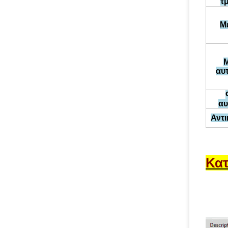
τ
Μ
Μ
αυ
αυ
Αντ
Κατ