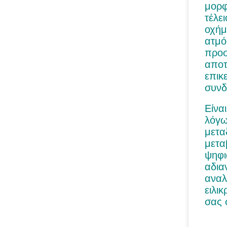
μορφ
τέλε
οχήμ
ατμό
προσ
αποτ
επικ
συνδ
Είνα
λόγω
μετα
μετα
ψηφι
αδια
αναλ
ειλι
σας 