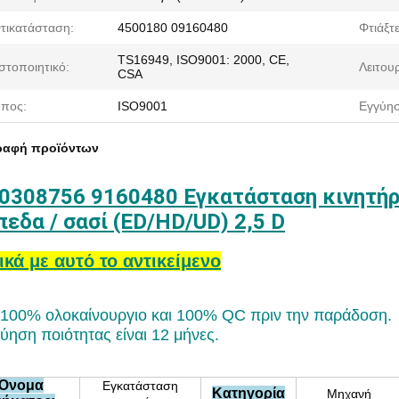
τικατάσταση:
4500180 09160480
Φτιάξτ
TS16949, ISO9001: 2000, CE,
στοποιητικό:
Λειτουρ
CSA
πος:
ISO9001
Εγγύησ
ραφή προϊόντων
0308756 9160480 Εγκατάσταση κινητήρ
πεδα / σασί (ED/HD/UD) 2,5 D
ικά με αυτό το αντικείμενο
 100% ολοκαίνουργιο και 100% QC πριν την παράδοση.
ύηση ποιότητας είναι 12 μήνες.
Όνομα
Εγκατάσταση
Κατηγορία
Μηχανή