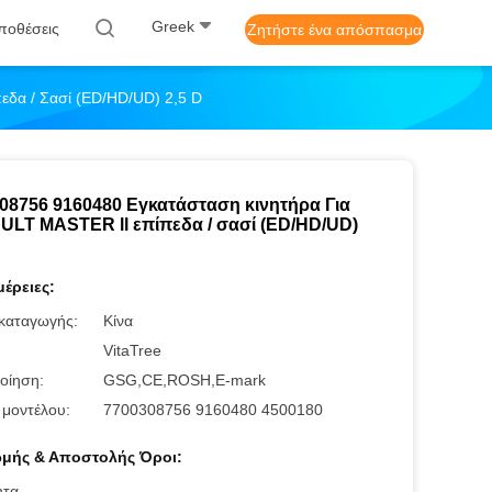
Greek
ποθέσεις
Ζητήστε ένα απόσπασμα
δα / Σασί (ED/HD/UD) 2,5 D
08756 9160480 Εγκατάσταση κινητήρα Για
LT MASTER ll επίπεδα / σασί (ED/HD/UD)
έρειες:
καταγωγής:
Κίνα
:
VitaTree
οίηση:
GSG,CE,ROSH,E-mark
 μοντέλου:
7700308756 9160480 4500180
μής & Αποστολής Όροι:
ητα