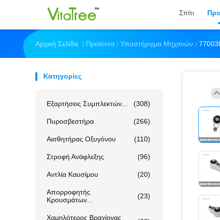
Σπίτι
Προ
Αρχική Σελίδα
Προϊόντα
Υποστήριγμα Μηχανών
77003
Κατηγορίες
Εξαρτήσεις Συμπλεκτών...
(308)
Πυροσβεστήρα
(266)
Αισθητήρας Οξυγόνου
(110)
Στροφή Ανάφλεξης
(96)
Αντλία Καυσίμου
(20)
Απορροφητής
(23)
Κρουσμάτων...
Χαμηλότερος Βραχίονας