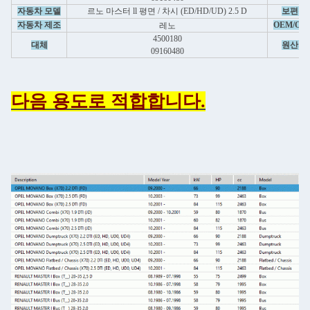
자동차 모델
르노 마스터 ll 평면 / 차시 (ED/HD/UD) 2.5 D
보편적
자동차 제조
OEM/OD
레노
4500180
대체
원산지
09160480
다음 용도로 적합합니다.