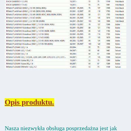
Opis produktu.
Nasza niezwykła obsługa posprzedażna jest jak