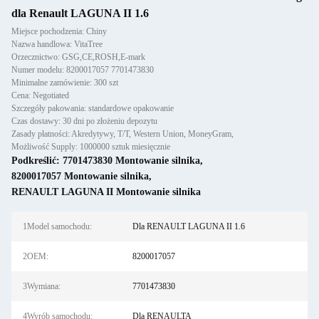
dla Renault LAGUNA II 1.6
Miejsce pochodzenia: Chiny
Nazwa handlowa: VitaTree
Orzecznictwo: GSG,CE,ROSH,E-mark
Numer modelu: 8200017057 7701473830
Minimalne zamówienie: 300 szt
Cena: Negotiated
Szczegóły pakowania: standardowe opakowanie
Czas dostawy: 30 dni po złożeniu depozytu
Zasady płatności: Akredytywy, T/T, Western Union, MoneyGram,
Możliwość Supply: 1000000 sztuk miesięcznie
Podkreślić:
7701473830 Montowanie silnika
,
8200017057 Montowanie silnika
,
RENAULT LAGUNA II Montowanie silnika
1Model samochodu:
Dla RENAULT LAGUNA II 1.6
2OEM:
8200017057
3Wymiana:
7701473830
4Wyrób samochodu:
Dla RENAULTA