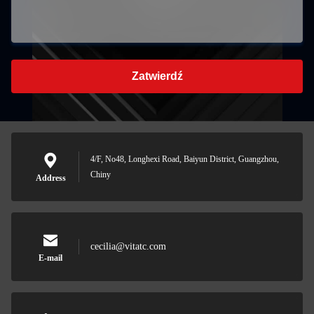
Zatwierdź
4/F, No48, Longhexi Road, Baiyun District, Guangzhou,
Chiny
Address
cecilia@vitatc.com
E-mail