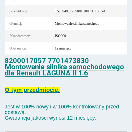
5certyfikacja:
TS16949, ISO9001:2000, CE, CSA
6Funkcja:
Montowanie silnika samochodu
7Standardowy:
ISO9001
8Gwarancja:
12 miesięcy
8200017057 7701473830
Montowanie silnika samochodowego
dla Renault LAGUNA II 1.6
O tym przedmiocie.
Jest w 100% nowy i w 100% kontrolowany przed
dostawą.
Gwarancja jakości wynosi 12 miesięcy.