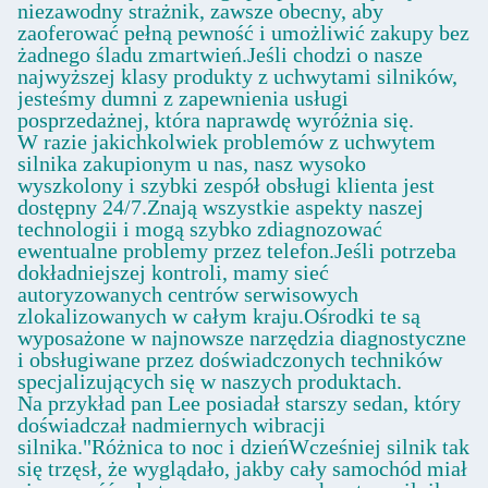
niezawodny strażnik, zawsze obecny, aby
zaoferować pełną pewność i umożliwić zakupy bez
żadnego śladu zmartwień.Jeśli chodzi o nasze
najwyższej klasy produkty z uchwytami silników,
jesteśmy dumni z zapewnienia usługi
posprzedażnej, która naprawdę wyróżnia się.
W razie jakichkolwiek problemów z uchwytem
silnika zakupionym u nas, nasz wysoko
wyszkolony i szybki zespół obsługi klienta jest
dostępny 24/7.Znają wszystkie aspekty naszej
technologii i mogą szybko zdiagnozować
ewentualne problemy przez telefon.Jeśli potrzeba
dokładniejszej kontroli, mamy sieć
autoryzowanych centrów serwisowych
zlokalizowanych w całym kraju.Ośrodki te są
wyposażone w najnowsze narzędzia diagnostyczne
i obsługiwane przez doświadczonych techników
specjalizujących się w naszych produktach.
Na przykład pan Lee posiadał starszy sedan, który
doświadczał nadmiernych wibracji
silnika."Różnica to noc i dzieńWcześniej silnik tak
się trzęsł, że wyglądało, jakby cały samochód miał