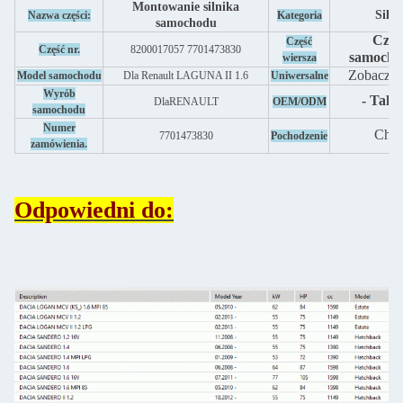
Montowanie silnika
Silni
Nazwa części:
Kategoria
samochodu
Częś
Część
Część nr.
8200017057 7701473830
samocho
wiersza
Zobacz p
Model samochodu
Dla Renault LAGUNA II 1.6
Uniwersalne
Wyrób
- Tak, 
Dla
RENAULT
OEM/ODM
samochodu
Numer
Chin
7701473830
Pochodzenie
zamówienia.
Odpowiedni do: