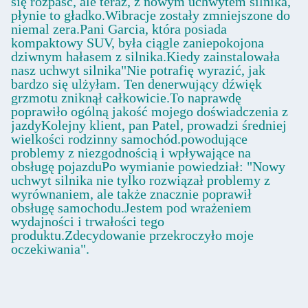
się rozpaść, ale teraz, z nowym uchwytem silnika,
płynie to gładko.Wibracje zostały zmniejszone do
niemal zera.Pani Garcia, która posiada
kompaktowy SUV, była ciągle zaniepokojona
dziwnym hałasem z silnika.Kiedy zainstalowała
nasz uchwyt silnika"Nie potrafię wyrazić, jak
bardzo się ulżyłam. Ten denerwujący dźwięk
grzmotu zniknął całkowicie.To naprawdę
poprawiło ogólną jakość mojego doświadczenia z
jazdyKolejny klient, pan Patel, prowadzi średniej
wielkości rodzinny samochód.powodujące
problemy z niezgodnością i wpływające na
obsługę pojazduPo wymianie powiedział: "Nowy
uchwyt silnika nie tylko rozwiązał problemy z
wyrównaniem, ale także znacznie poprawił
obsługę samochodu.Jestem pod wrażeniem
wydajności i trwałości tego
produktu.Zdecydowanie przekroczyło moje
oczekiwania".