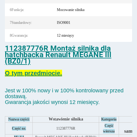
6Funkcja:
Mocowanie silnika
7Standardowy:
ISO9001
8Gwarancja:
12 miesięcy
112387776R Montaż silnika dla
hatchbacka Renault MEGANE III
(BZ0/1)
O tym przedmiocie.
Jest w 100% nowy i w 100% kontrolowany przed
dostawą.
Gwarancja jakości wynosi 12 miesięcy.
Wstawienie silnika
Si
Nazwa części:
Kategoria
Cz
Część
Część nr.
112387776R
samo
wiersza