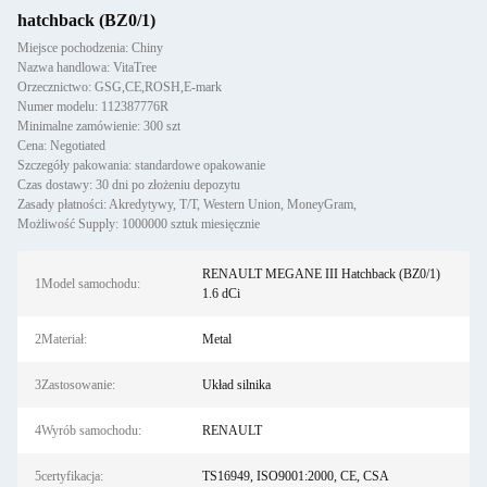
hatchback (BZ0/1)
Miejsce pochodzenia: Chiny
Nazwa handlowa: VitaTree
Orzecznictwo: GSG,CE,ROSH,E-mark
Numer modelu: 112387776R
Minimalne zamówienie: 300 szt
Cena: Negotiated
Szczegóły pakowania: standardowe opakowanie
Czas dostawy: 30 dni po złożeniu depozytu
Zasady płatności: Akredytywy, T/T, Western Union, MoneyGram,
Możliwość Supply: 1000000 sztuk miesięcznie
RENAULT MEGANE III Hatchback (BZ0/1)
1Model samochodu:
1.6 dCi
2Materiał:
Metal
3Zastosowanie:
Układ silnika
4Wyrób samochodu:
RENAULT
5certyfikacja:
TS16949, ISO9001:2000, CE, CSA