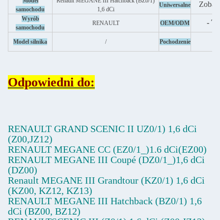
Model
Renault MEGANE III Hatchback (BZ0/1)
Zobacz
Uniwersalne
samochodu
1,6 dCi
Wyrób
- Ta
RENAULT
OEM/ODM
samochodu
C
Model silnika
/
Pochodzenie
Odpowiedni do:
RENAULT GRAND SCENIC II UZ0/1) 1,6 dCi
(Z00,JZ12)
RENAULT MEGANE CC (EZ0/1_)1.6 dCi(EZ00)
RENAULT MEGANE III Coupé (DZ0/1_)1,6 dCi
(DZ00)
Renault MEGANE III Grandtour (KZ0/1) 1,6 dCi
(KZ00, KZ12, KZ13)
RENAULT MEGANE III Hatchback (BZ0/1) 1,6
dCi (BZ00, BZ12)