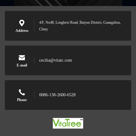
4/F, No48, Longhexi Road, Baiyun District, Guangzhou,
Chiny
Address
cecilia@vitatc.com
E-mail
0086-138-2600-6528
Phone