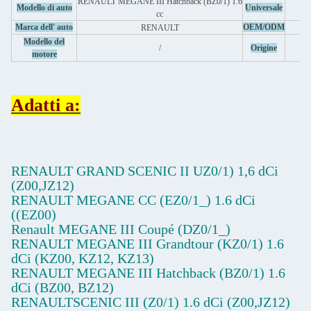
RENAULT MEGANE III Hatchback (BZ0/1) 1.6
Modello di auto
Universale
cc
Marca dell' auto
OEM/ODM
RENAULT
Modello del
/
Origine
motore
Adatti a:
RENAULT GRAND SCENIC II UZ0/1) 1,6 dCi
(Z00,JZ12)
RENAULT MEGANE CC (EZ0/1_) 1.6 dCi
((EZ00)
Renault MEGANE III Coupé (DZ0/1_)
RENAULT MEGANE III Grandtour (KZ0/1) 1.6
dCi (KZ00, KZ12, KZ13)
RENAULT MEGANE III Hatchback (BZ0/1) 1.6
dCi (BZ00, BZ12)
RENAULTSCENIC III (Z0/1) 1.6 dCi (Z00,JZ12)