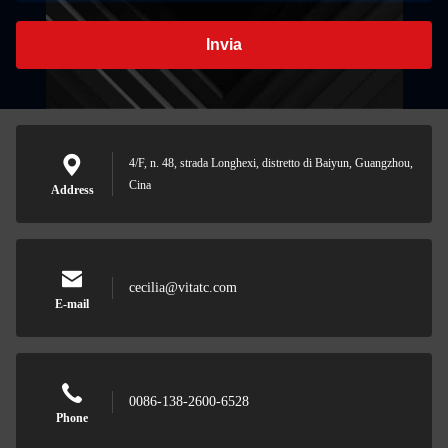
Invia
4/F, n. 48, strada Longhexi, distretto di Baiyun, Guangzhou,
Cina
Address
cecilia@vitatc.com
E-mail
0086-138-2600-6528
Phone