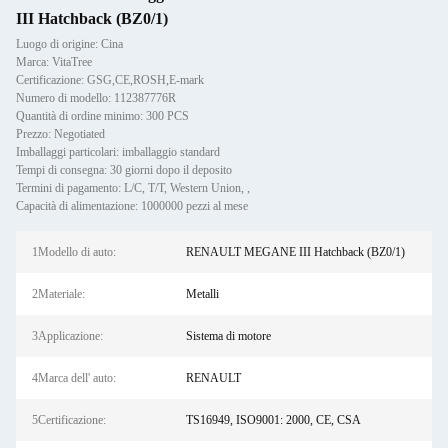
III Hatchback (BZ0/1)
Luogo di origine: Cina
Marca: VitaTree
Certificazione: GSG,CE,ROSH,E-mark
Numero di modello: 112387776R
Quantità di ordine minimo: 300 PCS
Prezzo: Negotiated
Imballaggi particolari: imballaggio standard
Tempi di consegna: 30 giorni dopo il deposito
Termini di pagamento: L/C, T/T, Western Union, ,
Capacità di alimentazione: 1000000 pezzi al mese
1Modello di auto:
RENAULT MEGANE III Hatchback (BZ0/1)
2Materiale:
Metalli
3Applicazione:
Sistema di motore
4Marca dell' auto:
RENAULT
5Certificazione:
TS16949, ISO9001: 2000, CE, CSA