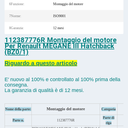
6Funzione:
Montaggio del motore
7Norme:
ISO9001
8Garanzia:
12 mesi
112387776R Montaggio del motore
Per Renault MEGANE III Hatchback
(BZ0/1)
Riguardo a questo articolo
E' nuovo al 100% e controllato al 100% prima della
consegna.
La garanzia di qualità è di 12 mesi.
Montaggio del motore
Nome della parte:
Categoria
Parte di
Parte n.
112387776R
a
riga