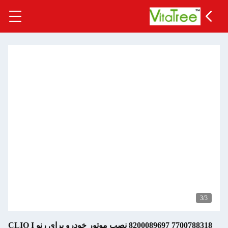
3
/3
7700788318 8200089697 نصب موتور خودرو برای رنو CLIO I