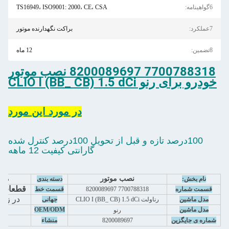
6گواهینامه:
TS16949، ISO9001: 2000، CE، CSA
7عملکرد:
براکت نگهدارنده موتور
8تضمین:
12 ماه
7700788318 8200089697 نصب موتور
خودرو برای رنو CLIO I (BB_ CB) 1.5 dCi
در مورد اين مورد
100درصد تازه و قبل از تحویل 100درصد کنترل شده
گارانتی کیفیت 12 ماهه
نصب موتور
موت
نام بخش:
دسته بندی
قطعات ا
قسمت شماره
7700788318 8200089697
قسمت خط
در زیر 
مدل ماشین
رناولت CLIO I (BB_ CB) 1.5 dCi
جهانی
آر
مدل ماشین
OEM/ODM
رنو
چی
شماره ی جایگزین
8200089697
منشاء