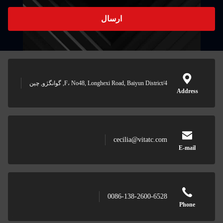
ارسال
4/F، No48, Longhexi Road, Baiyun District, گوانگژو, چین
Address
cecilia@vitatc.com
E-mail
0086-138-2600-6528
Phone