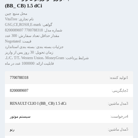
(BB_ CB) 1.5 dCi
محل منبع: چین
نام تجاری: VitaTree
گواهی: GSG,CE,ROSH,E-mark
شماره مدل: 7700788318 8200089697
مقدار حداقل تعداد سفارش: 300 عدد
قیمت: Negotiated
جزئیات بسته بندی: بسته بندی استاندارد
زمان تحویل: 30 روز پس از واریز
شرایط پرداخت: L/C، T/T، Western Union، MoneyGram،
قابلیت ارائه: 1000000 عدد در ماه
1تولید کننده:
7700788318
2جایگزینی:
8200089697
3مدل ماشین:
RENAULT CLIO I (BB_ CB) 1.5 dCi
4درخواست:
سیستم موتور
5مدل ماشین:
رنو