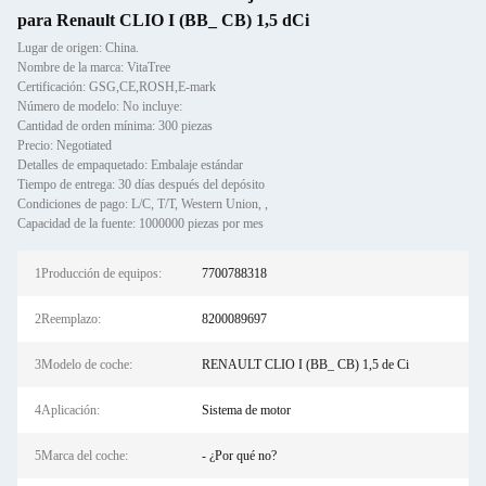
para Renault CLIO I (BB_ CB) 1,5 dCi
Lugar de origen: China.
Nombre de la marca: VitaTree
Certificación: GSG,CE,ROSH,E-mark
Número de modelo: No incluye:
Cantidad de orden mínima: 300 piezas
Precio: Negotiated
Detalles de empaquetado: Embalaje estándar
Tiempo de entrega: 30 días después del depósito
Condiciones de pago: L/C, T/T, Western Union, ,
Capacidad de la fuente: 1000000 piezas por mes
1Producción de equipos:
7700788318
2Reemplazo:
8200089697
3Modelo de coche:
RENAULT CLIO I (BB_ CB) 1,5 de Ci
4Aplicación:
Sistema de motor
5Marca del coche:
- ¿Por qué no?