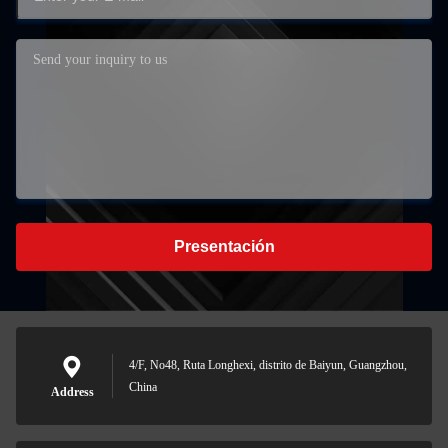
Presentación
4/F, No48, Ruta Longhexi, distrito de Baiyun, Guangzhou,
China
Address