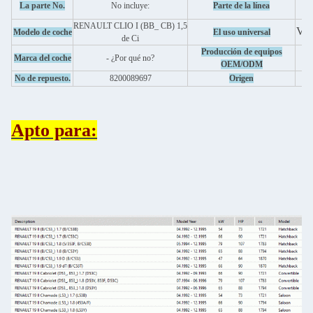
La parte No.
No incluye:
Parte de la línea
RENAULT CLIO I (BB_ CB) 1,5
Véa
Modelo de coche
El uso universal
de Ci
Producción de equipos
Marca del coche
- ¿Por qué no?
OEM/ODM
No de repuesto.
8200089697
Origen
Apto para: