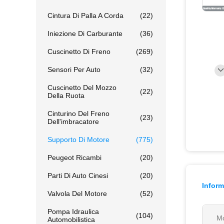
Cintura Di Palla A Corda
(22)
Iniezione Di Carburante
(36)
Cuscinetto Di Freno
(269)
Sensori Per Auto
(32)
Cuscinetto Del Mozzo
(22)
Della Ruota
Cinturino Del Freno
(23)
Dell'imbracatore
Supporto Di Motore
(775)
Peugeot Ricambi
(20)
Parti Di Auto Cinesi
(20)
Inform
Valvola Del Motore
(52)
Pompa Idraulica
(104)
Mo
Automobilistica