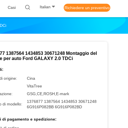
Italian
Casi
Richiedere un preventivo
TDCi
77 1387564 1434853 30671248 Montaggio del
e per auto Ford GALAXY 2.0 TDCi
i:
i origine:
Cina
VitaTree
cazione:
GSG,CE,ROSH,E-mark
1376877 1387564 1434853 30671248
 di modello:
6G916P082BB 6G916P082BD
i di pagamento e spedizione: