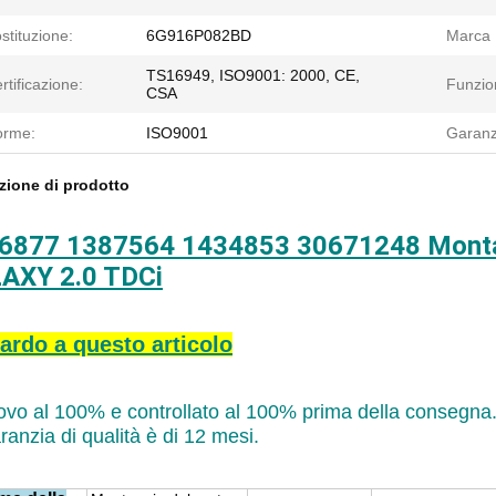
stituzione:
6G916P082BD
Marca D
TS16949, ISO9001: 2000, CE,
rtificazione:
Funzio
CSA
orme:
ISO9001
Garanz
zione di prodotto
6877 1387564 1434853 30671248 Montag
AXY 2.0 TDCi
ardo a questo articolo
ovo al 100% e controllato al 100% prima della consegna
ranzia di qualità è di 12 mesi.