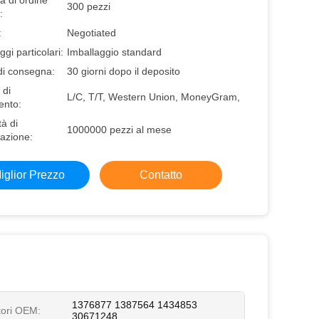
à di ordine
300 pezzi
:
:
Negotiated
ggi particolari:
Imballaggio standard
di consegna:
30 giorni dopo il deposito
 di
L/C, T/T, Western Union, MoneyGram,
nto:
à di
1000000 pezzi al mese
azione:
iglior Prezzo
Contatto
1376877 1387564 1434853
tori OEM:
30671248