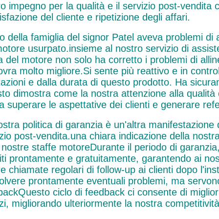
o impegno per la qualità e il servizio post-vendita c
sfazione del cliente e ripetizione degli affari.
o della famiglia del signor Patel aveva problemi di
motore usurpato.insieme al nostro servizio di assi
fa del motore non solo ha corretto i problemi di al
vra molto migliore.Si sente più reattivo e in contr
tazioni e dalla durata di questo prodotto. Ha sicur
o dimostra come la nostra attenzione alla qualità d
 superare le aspettative dei clienti e generare ref
stra politica di garanzia è un'altra manifestazione d
zio post-vendita.una chiara indicazione della nostra 
 nostre staffe motoreDurante il periodo di garanzia,
ti prontamente e gratuitamente, garantendo ai nostri
e chiamate regolari di follow-up ai clienti dopo l'in
isolvere prontamente eventuali problemi, ma servo
backQuesto ciclo di feedback ci consente di miglior
zi, migliorando ulteriormente la nostra competitività