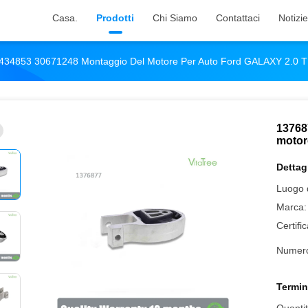
Casa.
Prodotti
Chi Siamo
Contattaci
Notizie
434853 30671248 Montaggio Del Motore Per Auto Ford GALAXY 2.0 
13768
motor
Dettagl
Luogo d
Marca:
Certifi
Numero
Termin