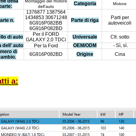
me della
Montaggio del motore
Categoria
Motore
parte:
dell'auto
1376877 1387564
1434853 30671248
Parti per
arte n.
Parte di riga
6G916P082BB
autoveicoli
6G916P082BD
Per il FORD
lo di auto
Universale
Cfr. sotto
GALAXY 2.0 TDCi
 dell' auto
OEM/ODM
- Sì, sì.
Per la Ford
mero di
6G916P082BD
Origine
Cina
cambio.
tti a: