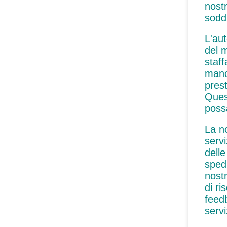
nostr
soddi
L'aut
del 
staf
mano
pres
Quest
possa
La no
servi
delle
spedi
nostr
di r
feed
servi