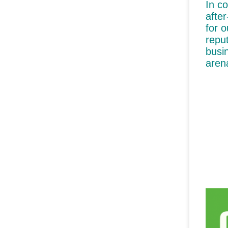
In c
after
for 
reput
busi
aren