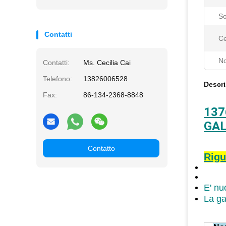
So
Contatti
Ce
N
Contatti:
Ms. Cecilia Cai
Telefono:
13826006528
Descri
Fax:
86-134-2368-8848
137
GAL
Contatto
Rigu
E' nu
La ga