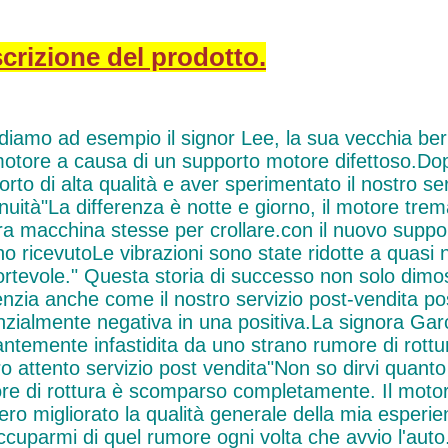
crizione del prodotto.
iamo ad esempio il signor Lee, la sua vecchia berli
motore a causa di un supporto motore difettoso.Dopo
rto di alta qualità e aver sperimentato il nostro se
inuità"La differenza è notte e giorno, il motore tr
era macchina stesse per crollare.con il nuovo supp
o ricevutoLe vibrazioni sono state ridotte a quasi nu
rtevole." Questa storia di successo non solo dimost
enzia anche come il nostro servizio post-vendita p
nzialmente negativa in una positiva.La signora Gar
antemente infastidita da uno strano rumore di rottu
o attento servizio post vendita"Non so dirvi quanto
re di rottura è scomparso completamente. Il motor
ero migliorato la qualità generale della mia esperi
cuparmi di quel rumore ogni volta che avvio l'auto."