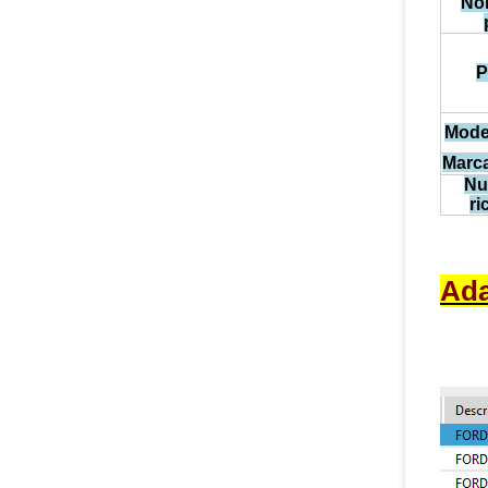
No
P
Model
Marca
Nu
ri
Ada