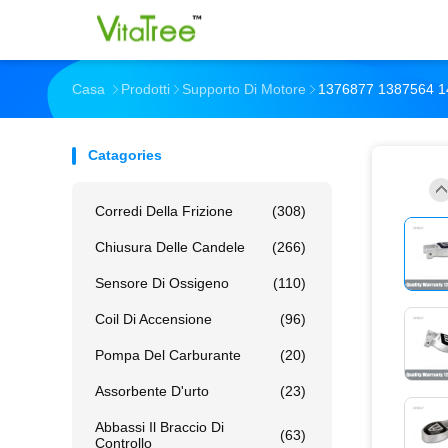
Casa
Prodotti
Supporto Di Motore
1376877 1387564 1
Catagories
Corredi Della Frizione
(308)
Chiusura Delle Candele
(266)
Sensore Di Ossigeno
(110)
Coil Di Accensione
(96)
Pompa Del Carburante
(20)
Assorbente D'urto
(23)
Abbassi Il Braccio Di
(63)
Controllo