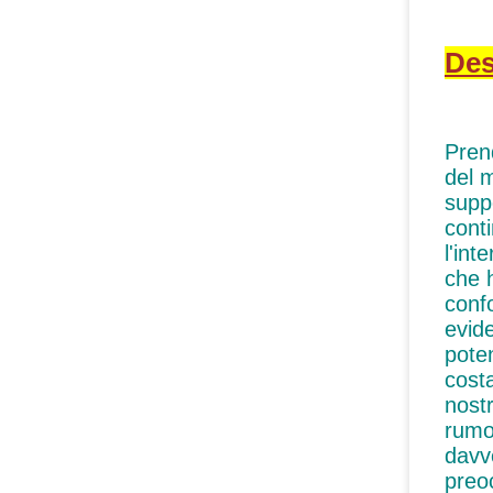
Des
Prend
del 
suppo
cont
l'int
che h
confo
evid
pote
cost
nostr
rumo
davv
preoc