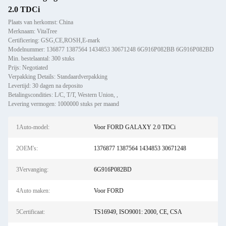
2.0 TDCi
Plaats van herkomst: China
Merknaam: VitaTree
Certificering: GSG,CE,ROSH,E-mark
Modelnummer: 136877 1387564 1434853 30671248 6G916P082BB 6G916P082BD
Min. bestelaantal: 300 stuks
Prijs: Negotiated
Verpakking Details: Standaardverpakking
Levertijd: 30 dagen na deposito
Betalingscondities: L/C, T/T, Western Union, ,
Levering vermogen: 1000000 stuks per maand
1Auto-model:
Voor FORD GALAXY 2.0 TDCi
2OEM's:
1376877 1387564 1434853 30671248
3Vervanging:
6G916P082BD
4Auto maken:
Voor FORD
5Certificaat:
TS16949, ISO9001: 2000, CE, CSA