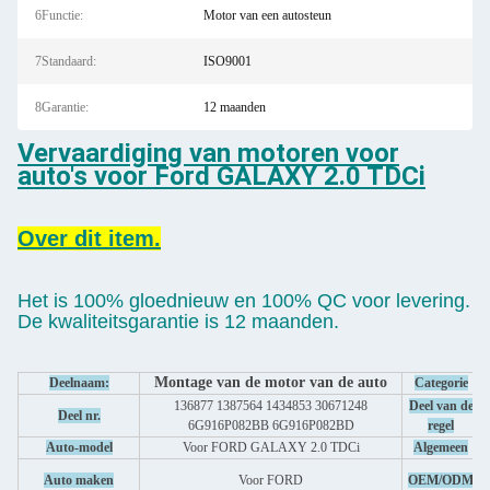
6Functie:
Motor van een autosteun
7Standaard:
ISO9001
8Garantie:
12 maanden
Vervaardiging van motoren voor
auto's voor Ford GALAXY 2.0 TDCi
Over dit item.
Het is 100% gloednieuw en 100% QC voor levering.
De kwaliteitsgarantie is 12 maanden.
Montage van de motor van de auto
Deelnaam:
Categorie
136877 1387564 1434853 30671248
Deel van de
Deel nr.
6G916P082BB 6G916P082BD
regel
Auto-model
Voor FORD GALAXY 2.0 TDCi
Algemeen
Auto maken
Voor FORD
OEM/ODM