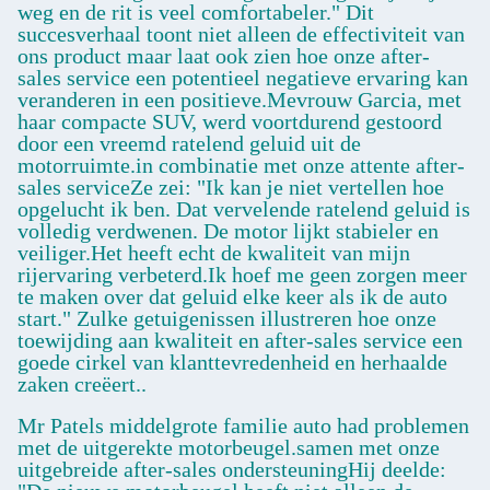
weg en de rit is veel comfortabeler." Dit
succesverhaal toont niet alleen de effectiviteit van
ons product maar laat ook zien hoe onze after-
sales service een potentieel negatieve ervaring kan
veranderen in een positieve.Mevrouw Garcia, met
haar compacte SUV, werd voortdurend gestoord
door een vreemd ratelend geluid uit de
motorruimte.in combinatie met onze attente after-
sales serviceZe zei: "Ik kan je niet vertellen hoe
opgelucht ik ben. Dat vervelende ratelend geluid is
volledig verdwenen. De motor lijkt stabieler en
veiliger.Het heeft echt de kwaliteit van mijn
rijervaring verbeterd.Ik hoef me geen zorgen meer
te maken over dat geluid elke keer als ik de auto
start." Zulke getuigenissen illustreren hoe onze
toewijding aan kwaliteit en after-sales service een
goede cirkel van klanttevredenheid en herhaalde
zaken creëert..
Mr Patels middelgrote familie auto had problemen
met de uitgerekte motorbeugel.samen met onze
uitgebreide after-sales ondersteuningHij deelde: