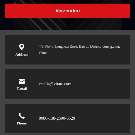
Verzenden
4/F, No48, Longhexi Road, Baiyun District, Guangzhou,
China
Address
cecilia@vitatc.com
E-mail
0086-138-2600-6528
Phone