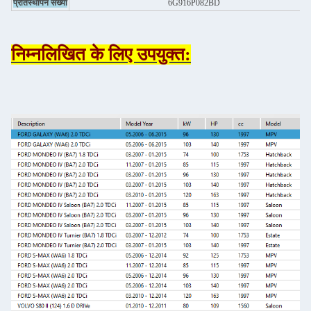
प्रतिस्थापन संख्या
6G916P082BD
निम्नलिखित के लिए उपयुक्त: