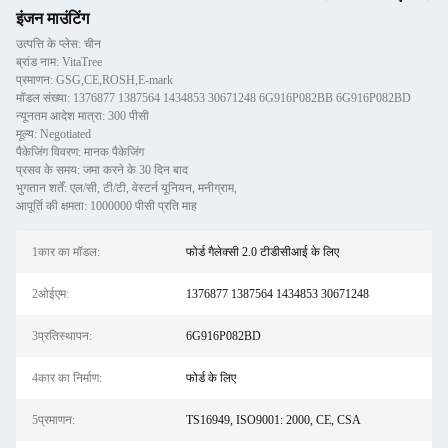
इंजन माउंटिंग
उत्पत्ति के प्लेस: चीन
ब्रांड नाम: VitaTree
प्रमाणन: GSG,CE,ROSH,E-mark
मॉडल संख्या: 1376877 1387564 1434853 30671248 6G916P082BB 6G916P082BD
न्यूनतम आदेश मात्रा: 300 पीसी
मूल्य: Negotiated
पैकेजिंग विवरण: मानक पैकेजिंग
प्रसव के समय: जमा करने के 30 दिन बाद
भुगतान शर्तें: एल/सी, टी/टी, वेस्टर्न यूनियन, मनीग्राम,
आपूर्ति की क्षमता: 1000000 पीसी प्रति माह
1कार का मॉडल:
फोर्ड गैलेक्सी 2.0 टीडीसीआई के लिए
2ओईएम:
1376877 1387564 1434853 30671248
3प्रतिस्थापन:
6G916P082BD
4कार का निर्माण:
फोर्ड के लिए
5प्रमाणन:
TS16949, ISO9001: 2000, CE, CSA