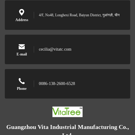
4/F, No48, Longhexi Road, Baiyun District, गुआंगज़ौ, चीन
Address
cecilia@vitatc.com
E-mail
0086-138-2600-6528
Phone
Guangzhou Vita Industrial Manufacturing Co.,