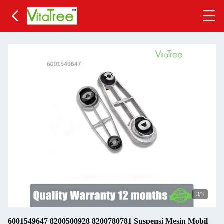
3
/3
6001549647 8200500928 8200780781 Suspensi Mesin Mobil