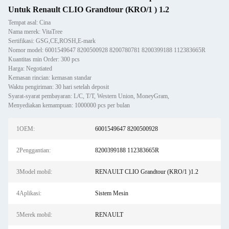
Untuk Renault CLIO Grandtour (KRO/1 ) 1.2
Tempat asal: Cina
Nama merek: VitaTree
Sertifikasi: GSG,CE,ROSH,E-mark
Nomor model: 6001549647 8200500928 8200780781 8200399188 112383665R
Kuantitas min Order: 300 pcs
Harga: Negotiated
Kemasan rincian: kemasan standar
Waktu pengiriman: 30 hari setelah deposit
Syarat-syarat pembayaran: L/C, T/T, Western Union, MoneyGram,
Menyediakan kemampuan: 1000000 pcs per bulan
1OEM:
6001549647 8200500928
2Penggantian:
8200399188 112383665R
3Model mobil:
RENAULT CLIO Grandtour (KRO/1 )1.2
4Aplikasi:
Sistem Mesin
5Merek mobil:
RENAULT