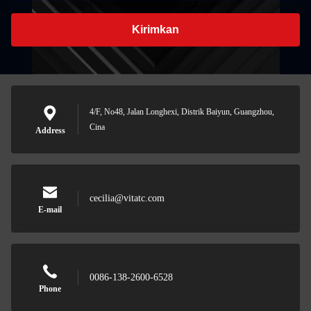
Kirimkan
4/F, No48, Jalan Longhexi, Distrik Baiyun, Guangzhou,
Cina
Address
cecilia@vitatc.com
E-mail
0086-138-2600-6528
Phone