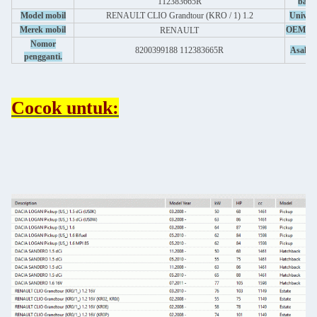
112383665R
baris
Model mobil
RENAULT CLIO Grandtour (KRO / 1) 1.2
Univers
Merek mobil
OEM/O
RENAULT
Nomor
8200399188 112383665R
Asal us
pengganti.
Cocok untuk: