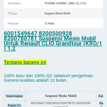
6Sertifikasi:
TS16949, ISO9001: 2000, CE, CSA
7Fungsi:
Suspensi Mesin Mobil
8Jaminan:
12 bulan
6001549647 8200500928
8200780781 Suspensi Mesin Mobil
Untuk Renault CLIO Grandtour (KRO/1
) 1.2
Tentang barang ini
100% baru dan 100% QC sebelum pengiriman.
Garansi kualitas adalah 12 bulan.
Suspensi Mesin Mobil
Nama bagian:
Katego
6001549647 8200500928 8200780781 8200399188
Bagia
Bagian No.