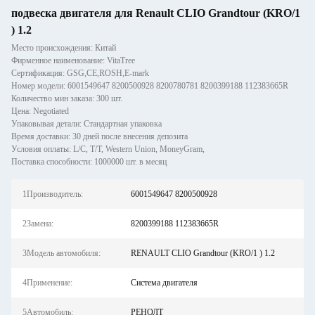
подвеска двигателя для Renault CLIO Grandtour (KRO/1
) 1.2
Место происхождения: Китай
Фирменное наименование: VitaTree
Сертификация: GSG,CE,ROSH,E-mark
Номер модели: 6001549647 8200500928 8200780781 8200399188 112383665R
Количество мин заказа: 300 шт.
Цена: Negotiated
Упаковывая детали: Стандартная упаковка
Время доставки: 30 дней после внесения депозита
Условия оплаты: L/C, T/T, Western Union, MoneyGram,
Поставка способности: 1000000 шт. в месяц
1Производитель:
6001549647 8200500928
2Замена:
8200399188 112383665R
3Модель автомобиля:
RENAULT CLIO Grandtour (KRO/1 ) 1.2
4Применение:
Система двигателя
5Автомобиль:
РЕНОЛТ