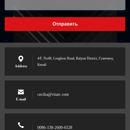
Отправить
4/F, No48, Longhexi Road, Baiyun District, Гуанчжоу,
Китай
Address
cecilia@vitatc.com
E-mail
0086-138-2600-6528