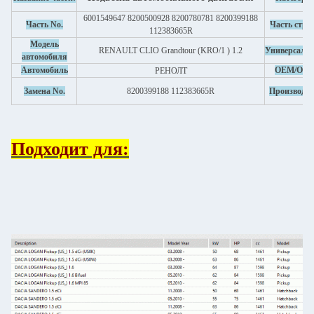
6001549647 8200500928 8200780781 8200399188
Часть No.
Часть стро
112383665R
Модель
RENAULT CLIO Grandtour (KRO/1 ) 1.2
Универсаль
автомобиля
Автомобиль
OEM/OD
РЕНОЛТ
Замена No.
8200399188 112383665R
Производст
Подходит для: