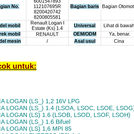
6001547893
gian No.
112107695R
Bagian baris
Bagian Otomoti
8200420742
8200805581
Renault Logan I
del mobil
Universal
Lihat di bawa
Estate (Ks) 1.4
rek mobil
OEM/ODM
Ya, benar.
RENAULT
del mesin
/
Asal usul
Cina
ok untuk:
A LOGAN (LS_) 1,2 16V LPG
A LOGAN (LS_) 1.4 (LSOA, LSOC, LSOE, LSOG
A LOGAN (LS) 1.6 (LSOB, LSOD, LSOF, LSOH)
A LOGAN (LS_) 1.6 Bifuel
A LOGAN (LS) 1,6 MPI 85