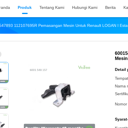
randa
Produk
Tentang Kami
Hubungi Kami
Berita
Ka
47893 112107695R Pemasangan Mesin Untuk Renault LOGAN I Estate
60015
Mesin
Detail
Tempat
Nama 
Sertifik
Nomor 
Syarat