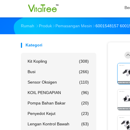
Be
Rumah
Produk
Pemasangan Mesin
6001548157 60015
Kategori
Kit Kopling
(308)
Busi
(266)
Sensor Oksigen
(110)
KOIL PENGAPIAN
(96)
Pompa Bahan Bakar
(20)
Penyedot Kejut
(23)
Lengan Kontrol Bawah
(63)