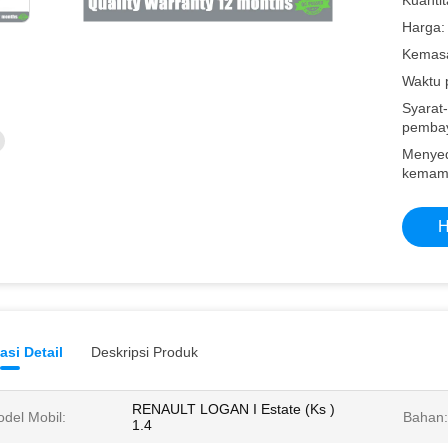
Kuantit
Harga:
Kemasa
Waktu 
Syarat-
pembay
Menye
kemam
H
asi Detail
Deskripsi Produk
RENAULT LOGAN I Estate (Ks )
del Mobil:
Bahan:
1.4