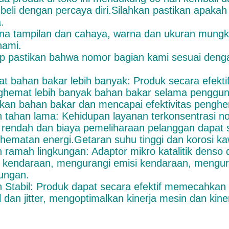
eli dengan percaya diri.Silahkan pastikan apakah j
.
na tampilan dan cahaya, warna dan ukuran mungk
hami.
p pastikan bahwa nomor bagian kami sesuai den
t bahan bakar lebih banyak: Produk secara efektif
hemat lebih banyak bahan bakar selama penggun
kan bahan bakar dan mencapai efektivitas pengh
h tahan lama: Kehidupan layanan terkonsentrasi nol
h rendah dan biaya pemeliharaan pelanggan dapat s
hematan energi.Getaran suhu tinggi dan korosi ka
h ramah lingkungan: Adaptor mikro katalitik denso 
 kendaraan, mengurangi emisi kendaraan, mengura
kungan.
h Stabil: Produk dapat secara efektif memecahkan
l dan jitter, mengoptimalkan kinerja mesin dan kiner