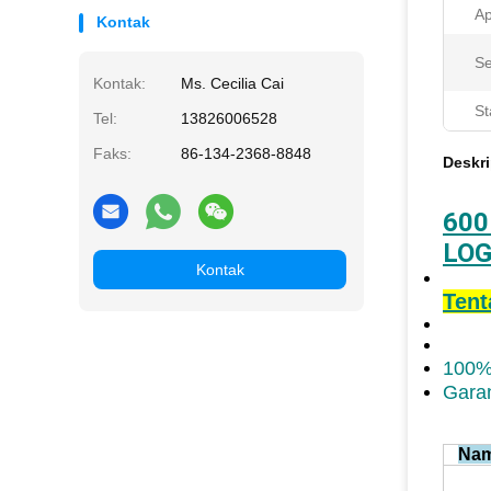
Ap
Kontak
Se
Kontak:
Ms. Cecilia Cai
St
Tel:
13826006528
Faks:
86-134-2368-8848
Deskri
600
LOG
Kontak
Tent
100%
Garan
Nam