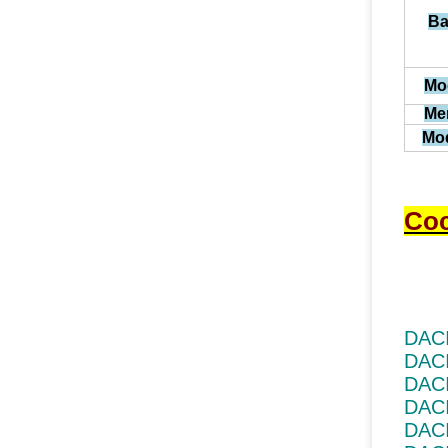
Ba
Mo
Me
Mo
Coc
DACI
DACI
DACI
DACI
DACI