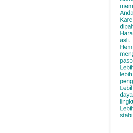
memb
Anda
Kare
dipa
Hara
asli.
Hema
meng
paso
Lebi
lebi
peng
Lebi
daya
ling
Lebi
stabi