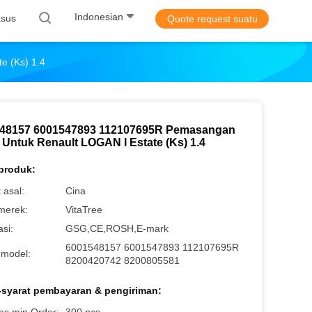
Indonesian
sus
Quote request suatu
 (Ks) 1.4
48157 6001547893 112107695R Pemasangan
 Untuk Renault LOGAN I Estate (Ks) 1.4
 produk:
 asal:
Cina
merek:
VitaTree
asi:
GSG,CE,ROSH,E-mark
6001548157 6001547893 112107695R
model:
8200420742 8200805581
-syarat pembayaran & pengiriman: