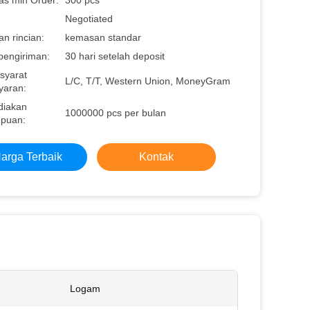
as min Order:
300 pcs
Negotiated
n rincian:
kemasan standar
pengiriman:
30 hari setelah deposit
syarat
L/C, T/T, Western Union, MoneyGram
aran:
diakan
1000000 pcs per bulan
puan:
arga Terbaik
Kontak
Logam