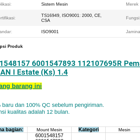
likasi:
Sistem Mesin
Merek 
TS16949, ISO9001: 2000, CE,
rtifikasi:
Fungsi
CSA
andar:
ISO9001
Jamina
psi Produk
1548157 6001547893 112107695R Pemas
AN I Estate (Ks) 1.4
ang barang ini
 baru dan 100% QC sebelum pengiriman.
si kualitas adalah 12 bulan.
a bagian:
Kategori
Mount Mesin
Mesin
6001548157