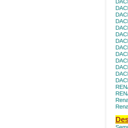
DAC
DAC
DACI
DAC
DAC
DACI
DACI
DACI
DACI
DAC
DAC
DAC
DAC
REN
REN
Rena
Rena
Des
Semu