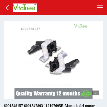
3
/3
6001548157 6001547893 112107695R Montaje del motor