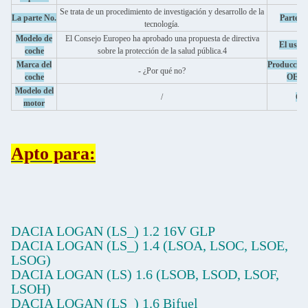
Se trata de un procedimiento de investigación y desarrollo de la
La parte No.
Parte de
tecnología.
Modelo de
El Consejo Europeo ha aprobado una propuesta de directiva
El uso u
coche
sobre la protección de la salud pública.4
Marca del
Producción
- ¿Por qué no?
coche
OEM
Modelo del
/
Ori
motor
Apto para:
DACIA LOGAN (LS_) 1.2 16V GLP
DACIA LOGAN (LS_) 1.4 (LSOA, LSOC, LSOE,
LSOG)
DACIA LOGAN (LS) 1.6 (LSOB, LSOD, LSOF,
LSOH)
DACIA LOGAN (LS_) 1.6 Bifuel