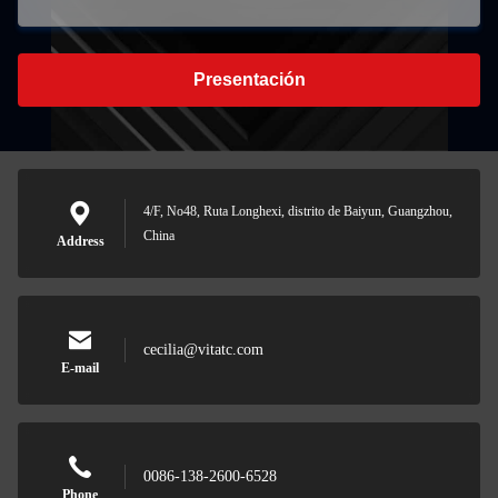
Presentación
4/F, No48, Ruta Longhexi, distrito de Baiyun, Guangzhou,
China
Address
cecilia@vitatc.com
E-mail
0086-138-2600-6528
Phone