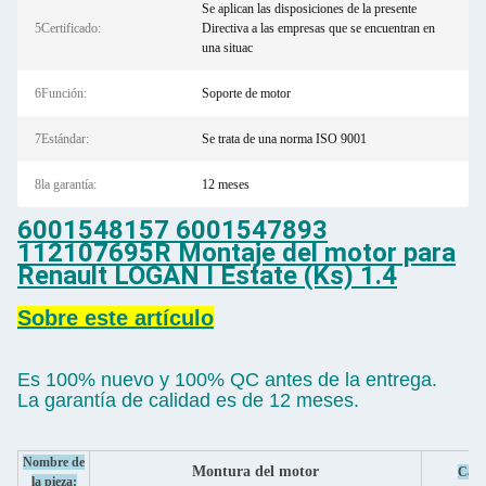
Se aplican las disposiciones de la presente
5Certificado:
Directiva a las empresas que se encuentran en
una situac
6Función:
Soporte de motor
7Estándar:
Se trata de una norma ISO 9001
8la garantía:
12 meses
6001548157 6001547893
112107695R Montaje del motor para
Renault LOGAN I Estate (Ks) 1.4
Sobre este artículo
Es 100% nuevo y 100% QC antes de la entrega.
La garantía de calidad es de 12 meses.
Nombre de
Montura del motor
Cate
la pieza: