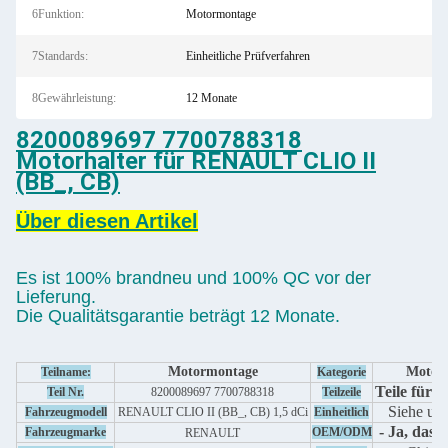
6Funktion:
Motormontage
7Standards:
Einheitliche Prüfverfahren
8Gewährleistung:
12 Monate
8200089697 7700788318
Motorhalter für RENAULT CLIO II
(BB_, CB)
Über diesen Artikel
Es ist 100% brandneu und 100% QC vor der
Lieferung.
Die Qualitätsgarantie beträgt 12 Monate.
Motormontage
Motor
Teilname:
Kategorie
Teile für A
Teil Nr.
8200089697 7700788318
Teilzeile
Siehe un
Fahrzeugmodell
RENAULT CLIO II (BB_, CB) 1,5 dCi
Einheitlich
- Ja, das is
Fahrzeugmarke
OEM/ODM
RENAULT