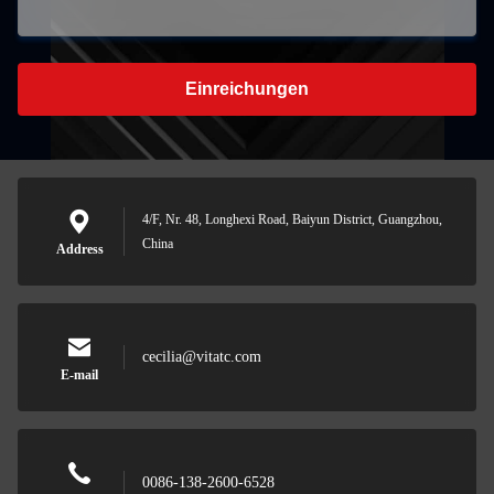
Einreichungen
4/F, Nr. 48, Longhexi Road, Baiyun District, Guangzhou,
China
Address
cecilia@vitatc.com
E-mail
0086-138-2600-6528