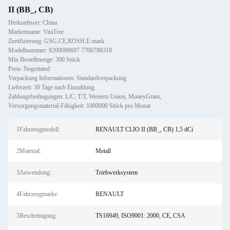
II (BB_, CB)
Herkunftsort: China
Markenname: VitaTree
Zertifizierung: GSG,CE,ROSH,E-mark
Modellnummer: 8200089697 7700788318
Min Bestellmenge: 300 Stück
Preis: Negotiated
Verpackung Informationen: Standardverpackung
Lieferzeit: 30 Tage nach Einzahlung
Zahlungsbedingungen: L/C, T/T, Western Union, MoneyGram,
Versorgungsmaterial-Fähigkeit: 1000000 Stück pro Monat
1Fahrzeugmodell:
RENAULT CLIO II (BB_, CB) 1,5 dCi
2Material:
Metall
3Anwendung:
Triebwerksystem
4Fahrzeugmarke:
RENAULT
5Bescheinigung:
TS16949, ISO9001: 2000, CE, CSA