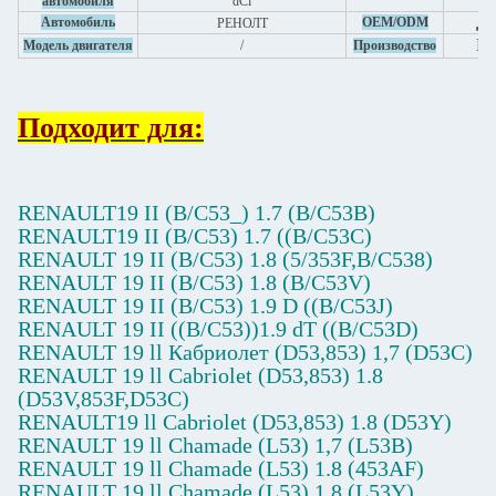
автомобиля
dCi
Да
Автомобиль
OEM/ODM
РЕНОЛТ
Ки
Модель двигателя
/
Производство
Подходит для:
RENAULT19 II (B/C53_) 1.7 (B/C53B)
RENAULT19 II (B/C53) 1.7 ((B/C53C)
RENAULT 19 II (B/C53) 1.8 (5/353F,B/C538)
RENAULT 19 II (B/C53) 1.8 (B/C53V)
RENAULT 19 II (B/C53) 1.9 D ((B/C53J)
RENAULT 19 II ((B/C53))1.9 dT ((B/C53D)
RENAULT 19 ll Кабриолет (D53,853) 1,7 (D53C)
RENAULT 19 ll Cabriolet (D53,853) 1.8
(D53V,853F,D53C)
RENAULT19 ll Cabriolet (D53,853) 1.8 (D53Y)
RENAULT 19 ll Chamade (L53) 1,7 (L53B)
RENAULT 19 ll Chamade (L53) 1.8 (453AF)
RENAULT 19 ll Chamade (L53) 1.8 (L53Y)