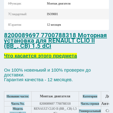
6Функция:
Монтаж двигателя
7Стандартный:
ISO9001
8Гарантия:
12 месяцев
8200089697 7700788318 Моторная
установка для RENAULT CLIO II
(BB_, CB) 1,5 dCi
Что касается этого предмета
Он 100% новенький и 100% проверен до
доставки.
Гарантия качества - 12 месяцев.
Монтаж двигателя
Двиг
Название части:
Категория
Автоз
Часть No.
8200089697 7700788318
Часть строки
Модель
RENAULT CLIO II (BB_, CB) 1,5
См.
Универсальный