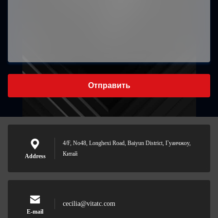
Отправить
4/F, No48, Longhexi Road, Baiyun District, Гуанчжоу,
Китай
Address
cecilia@vitatc.com
E-mail