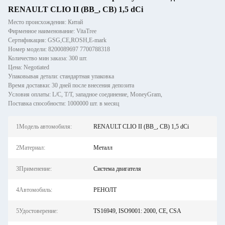
RENAULT CLIO II (BB_, CB) 1,5 dCi
Место происхождения: Китай
Фирменное наименование: VitaTree
Сертификация: GSG,CE,ROSH,E-mark
Номер модели: 8200089697 7700788318
Количество мин заказа: 300 шт.
Цена: Negotiated
Упаковывая детали: стандартная упаковка
Время доставки: 30 дней после внесения депозита
Условия оплаты: L/C, T/T, западное соединение, MoneyGram,
Поставка способности: 1000000 шт. в месяц
1Модель автомобиля:
RENAULT CLIO II (BB_, CB) 1,5 dCi
2Материал:
Металл
3Применение:
Система двигателя
4Автомобиль:
РЕНОЛТ
5Удостоверение:
TS16949, ISO9001: 2000, CE, CSA