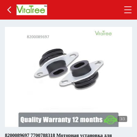
3
/3
8200089697 7700788318 Моторная установка для