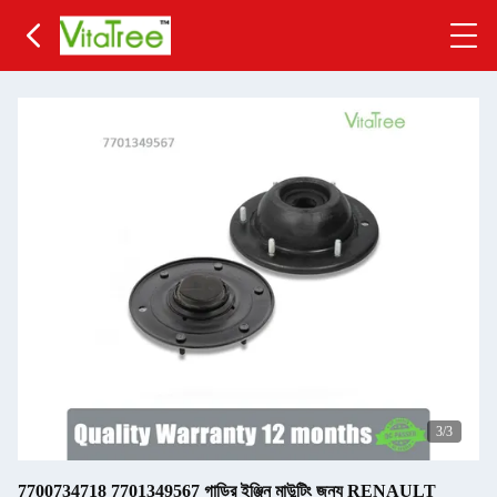
3
/3
7700734718 7701349567 গাড়ির ইঞ্জিন মাউন্টিং জন্য RENAULT