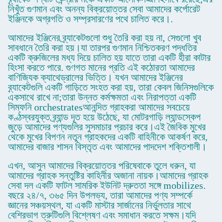
নিখুঁত গুণমান এবং অনন্য বিক্রয়োত্তর সেবা আমাদের কর্পোরেট
ইঞ্জিনকে অগ্রগতি ও সম্প্রসারণের পথে চালিত করে।.
আমাদের ইঞ্জিনের ব্র্যাকেটগুলো শুধু তৈরি করা হয় না, সেগুলো খুব
সাবধানে তৈরি করা হয়।যা তারপর গুণমান নিশ্চিতকরণ পদ্ধতির
একটি ক্রুজিলের মধ্য দিয়ে চালিত হয় যাতে তারা একটি হীরা কাটার
হিংসা করতে পারে. গুণগত মানের প্রতি এই কঠোরতা আমাদের
বাণিজ্যিক ক্যাথেড্রালের ভিত্তি। যখন আমাদের ইঞ্জিনের
ব্র্যাকেটগুলি একটি গাড়িতে সংহত করা হয়, তারা কেবল জিনিসগুলিকে
একসাথে রাখে না;তারা উন্নত কর্মক্ষমতা এবং নিরাপত্তা একটি
সিম্ফনি orchestratesআনন্দিত গ্রাহকরা আমাদের সবচেয়ে
কণ্ঠস্বরযুক্ত ব্র্যান্ড দূত হয়ে উঠেছে, যা মোটরগাড়ি ল্যান্ডস্কেপ
জুড়ে আমাদের পণ্যগুলির সুসমাচার প্রচার করে।এই জৈবিক মুখের
থেকে মুখের বিপণন নতুন গ্রাহকদের একটি বাহিনীকে আকর্ষণ করে,
আমাদের বাজার শাসন বিস্তৃত এবং আমাদের পাদদেশ শক্তিশালী।
এখন, আসুন আমাদের বিক্রয়োত্তর পরিষেবাকে তুলে ধরুন, যা
আমাদের গ্রাহক সন্তুষ্টির কাহিনীর অজানা নায়ক।আমাদের গ্রাহক
সেবা দল একটি ফাটল সামরিক ইউনিট দ্রুততা সঙ্গে mobilizes.
বছরে ২৪/৭, ৩৬৫ দিন উপলভ্য, তারা আমাদের পণ্য সম্পর্কে
জ্ঞানের সঞ্চয়স্থল, যা একটি মাস্টার সার্জানের নির্ভুলতার সাথে
বেশিরভাগ ত্রুটিগুলি বিশ্লেষণ এবং সমাধান করতে সক্ষম।যদি