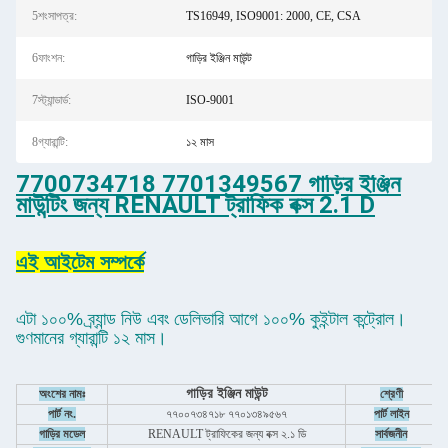
5শংসাপত্র:
TS16949, ISO9001: 2000, CE, CSA
6ফাংশন:
গাড়ির ইঞ্জিন মাউন্ট
7স্ট্যান্ডার্ড:
ISO-9001
8গ্যারান্টি:
১২ মাস
7700734718 7701349567 গাড়ির ইঞ্জিন
মাউন্টিং জন্য RENAULT ট্রাফিক বক্স 2.1 D
এই আইটেম সম্পর্কে
এটা ১০০% ব্র্যান্ড নিউ এবং ডেলিভারি আগে ১০০% কুইন্টাল কন্ট্রোল।
গুণমানের গ্যারান্টি ১২ মাস।
গাড়ির ইঞ্জিন মাউন্ট
অংশের নামঃ
শ্রেণী
পার্ট নং.
৭৭০০৭৩৪৭১৮ ৭৭০১৩৪৯৫৬৭
পার্ট লাইন
গাড়ির মডেল
RENAULT ট্রাফিকের জন্য বক্স ২.১ ডি
সার্বজনীন