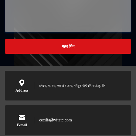
জমা দিন
৪/এফ, নং ৪৮, লংহেক্সি রোড, বাইয়ুন ডিস্ট্রিক্ট, গুয়াংজু, চীন
Address
cecilia@vitatc.com
E-mail