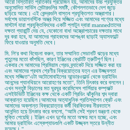
আরো বিস্তারিত প্রতিকার প্রয়োজন হয়, আমাদের উচ্চ প্রযুক্তির
অনুমোদিত সার্ভিস সেন্টারগুলির সমষ্টি, কৌশলগতভাবে দেশ জুড়ে
ছড়িয়ে আছে। এই কেন্দ্রগুলি বাস্তব প্রযুক্তিগত অস্ত্রাগার।
সর্বশেষ ডায়াগনস্টিক অস্ত্র দিয়ে সজ্জিত এবং আমাদের পণ্যের মধ্যে
মাস্টার্স যারা প্রযুক্তিবিদদের একটি প্লাটুন দ্বারা mannedতাদের
দক্ষতা গ্যারান্টি দেয় যে, যেকোনো বাধা অস্ত্রোপচারের দক্ষতার সাথে
দূর করা হবে, যা আমাদের গ্রাহকদের আশঙ্কা ছাড়াই অ্যাসফাল্টে
ফিরে যাওয়ার অনুমতি দেবে।
মি. লি'র কথা বিবেচনা করুন, তার সম্মানিত সেডানটি ঝড়ের মধ্যে
পুতুলের মতো কাঁপছিল, কারণ ইঞ্জিনের ক্রেটটি ত্রুটিপূর্ণ ছিল।
একবার সে আমাদের প্রিমিয়াম গ্রেড ব্র্যাকেট দিয়ে সজ্জিত করা হয়
এবং আমাদের প্রথম শ্রেণীর বিক্রয়োত্তর যত্ন এর উজ্জ্বলতা
মধ্যে সজ্জিত"এটা অটোমোবাইলের আন্ডারওয়ার্ল্ড থেকে ড্রাইভিং
আনন্দের প্যানথিয়নে আরোহণের মতো", তিনি চিৎকার করে বললেন।
এখন সন্তুষ্ট বিড়ালের মত ঘুরঘুর করেমিসেস গার্সিয়ার কম্প্যাক্ট
এসইউভিটি ইঞ্জিনের কক্ষ থেকে একটি গ্রিডিং ঝাঁকুনির শব্দ দ্বারা
আক্রান্ত হয়েছিল।আমাদের অত্যাধুনিক প্রতিস্থাপন ক্রেট এবং
আমাদের অক্লান্ত বিক্রয়োত্তর কর্মী বিরক্তিকর নীরবতাসে
আনন্দিত হয়ে চিৎকার করে বললো, "আমি সেই শ্রবণ যন্ত্রণা থেকে
মুক্তি পেয়েছি। ইঞ্জিন এখন দুর্গের মতো অক্ষয় মনে হচ্ছে, এবং
আমার ড্রাইভিং এস্কেপ্যাডগুলি একটি উজ্জ্বল স্তরে উন্নীত
হয়েছে। "