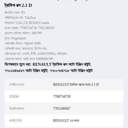
ট্রাফিক বক্স 2.1 D
উৎপত্তি স্থল: চীন
পরিচিতিমুলক নাম: VitaTree
সাক্ষ্যদান: GSG,CE,ROSH,E-mark
মডেল নম্বার: 7700734718 7701349567
ন্যূনতম চাহিদার পরিমাণ: 300 পিসি
মূল্য: Negotiated
প্যাকেজিং বিবরণ: স্ট্যান্ডার্ড প্যাকিং
ডেলিভারি সময়: আমানতের 30 দিন পরে
পরিশোধের শর্ত: এল/সি, টি/টি, ওয়েস্টার্ন ইউনিয়ন, মানিগ্রাম,
যোগানের ক্ষমতা: প্রতি মাসে 1000000 পিসি
বিশেষভাবে তুলে ধরা:
RENAULT ট্রাফিক বক্স অটো ইঞ্জিন মাউন্ট
,
৭৭০১৩৪৯৫৬৭ অটো ইঞ্জিন মাউন্ট
,
৭৭০০৭৩৪৭১৮ অটো ইঞ্জিন মাউন্ট
1গাড়ির মডেল:
RENAULT ট্রাফিক বক্সের জন্য 2.1 D
2OEM:
7700734718
3প্রতিস্থাপন:
7701349567
4গাড়ি তৈরি:
RENAULT এর জন্য