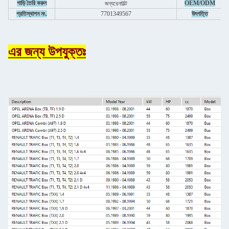
গাড়ি তৈরি করুন
OEM/ODM
জন্য
রেনাউল্ট
প্রতিস্থাপন নং.
7701349567
উৎপত্তি
এর জন্য উপযুক্তঃ