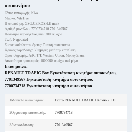
αυτοκινήτου
Τόπος καταγωγής: Κίνα
Μάρκα: VitaTree
Πιστοποίηση: GSG,CE,ROSH,E-mark
Αριθμό μοντέλου: 7700734718 7701349567
Ποσότητα παραγγελίας min: 300 τεμάχια
Τιμή: Negotiated
Συσκευασία λεπτομέρειες: Τυπική συσκευασία
Χρόνος παράδοσης: 30 ημέρες μετά την κατάθεση
Όροι πληρωμής: Λ/Κ, Τ/Τ, Western Union, MoneyGram,
Δυνατότητα προσφοράς: 1000000 τεμάχια ανά μήνα
Επισημαίνω:
RENAULT TRAFIC Box Εγκατάσταση κινητήρα αυτοκινήτου
,
7701349567 Εγκατάσταση κινητήρα αυτοκινήτου
,
7700734718 Εγκατάσταση κινητήρα αυτοκινήτου
1Μοντέλο αυτοκινήτου:
Για το RENAULT TRAFIC Πλαίσιο 2.1 D
2Οργανωτής κατασκευής:
7700734718
3Αντικατάσταση:
7701349567