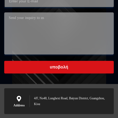
υποβολή
4/F, No48, Longhexi Road, Baiyun District, Guangzhou,
Κίνα
Address