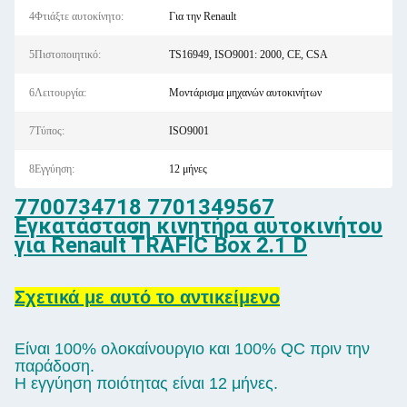
4Φτιάξτε αυτοκίνητο:
Για την Renault
5Πιστοποιητικό:
TS16949, ISO9001: 2000, CE, CSA
6Λειτουργία:
Μοντάρισμα μηχανών αυτοκινήτων
7Τύπος:
ISO9001
8Εγγύηση:
12 μήνες
7700734718 7701349567
Εγκατάσταση κινητήρα αυτοκινήτου
για Renault TRAFIC Box 2.1 D
Σχετικά με αυτό το αντικείμενο
Είναι 100% ολοκαίνουργιο και 100% QC πριν την
παράδοση.
Η εγγύηση ποιότητας είναι 12 μήνες.