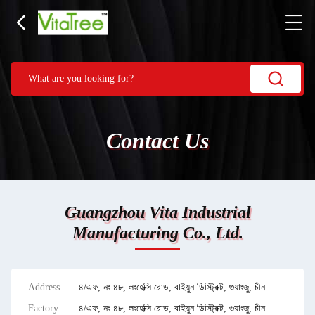
Contact Us
Guangzhou Vita Industrial
Manufacturing Co., Ltd.
Address
৪/এফ, নং ৪৮, লংহেক্সি রোড, বাইয়ুন ডিস্ট্রিক্ট, গুয়াংজু, চীন
Factory
৪/এফ, নং ৪৮, লংহেক্সি রোড, বাইয়ুন ডিস্ট্রিক্ট, গুয়াংজু, চীন