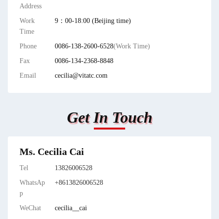
Address
Work
9：00-18:00 (Beijing time)
Time
Phone
0086-138-2600-6528
(Work Time)
Fax
0086-134-2368-8848
Email
cecilia@vitatc.com
Get In Touch
Ms. Cecilia Cai
Tel
13826006528
WhatsAp
+8613826006528
p
WeChat
cecilia__cai