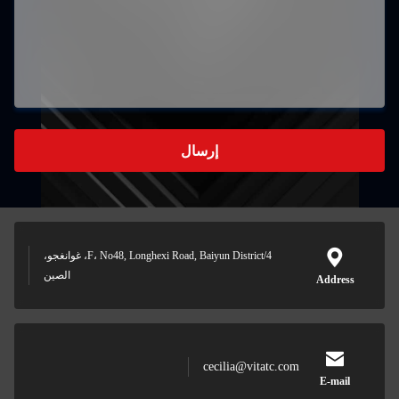
إرسال
4/F، No48, Longhexi Road, Baiyun District، غوانغجو،
الصين
Address
cecilia@vitatc.com
E-mail