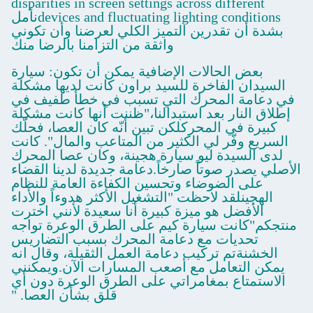
disparities in screen settings across different
devices and fluctuating lighting conditionsنأمل
بشدة أن تقدرين التميز الكلي لعرضنا وأن تكوني
واثقة من التزامنا بالرضا منك
بعض الحالات الإضافية يمكن أن تكون: سيارة
السيدان الفاخرة للسيد براون كانت لديها مشكلة
في دعامة المحرك التي تسبب في خطأ طفيف في
إطلاق النار بعد استبدالنا،"ظننت أنها كانت مشكلة
كبيرة في المحركلكن تبين أنّه كان العصا، فحلّك
السريع وفّر لي الكثير من المتاعب والمال". كانت
لدى السيدة ليو سيارة هجينة، وكان عصا المحرك
الأصلي يصدر صوتاً صارخاً.دعامة جديدة لدينا القضاء
على الضوضاء وتحسين الكفاءة العامة للنظام
الهجينلقد لاحظت "التشغيل الأكثر هدوءاً والأداء
الأفضل هو ميزة كبيرة أنا سعيدة لأنني اخترت
منتجكم"كانت سيارة كيم على الطرق الوعرة تواجه
تحديات مع دعامة المحرك بسبب التضاريس
الخشنةتم تركيب دعامة العمل الثقيلة، وقال انه
يمكن التعامل مع أصعب المسارات الآن.ويمكنني
الاستمتاع بمغامراتي على الطرق الوعرة دون أي
قلق بشأن العصا. "