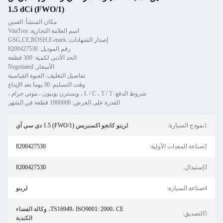
(FWO/1) 1.5 dCi
مكان المنشأ: الصين
اسم العلامة التجارية: VitaTree
إصدار الشهادات: GSG,CE,ROSH,E-mark
رقم الموديل: 8200427530
الحد الأدنى لكمية: 300 قطعة
الأسعار: Negotiated
تفاصيل التغليف: العبوة القياسية
وقت التسليم: 30 يوما بعد الإيداع
شروط الدفع: L / C ، T / T ، ويسترن يونيون ، موني جرام ،
القدرة على العرض: 1000000 قطعة في الشهر
1نموذج السيارة:
لرينو كانجو اكسبريس (FWO/1) 1.5 دي سي آي
2صناعة المعدات الأولية:
8200427530
3إستبدال:
8200427530
4صناعة السيارة:
لرينو
TS16949، ISO9001: 2000، CE، وكالة الفضاء
5التصديق:
الكندية