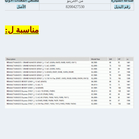
صناعة السيارة
مصنعي المعدات الأولية
من أجل
رينو
رقم البديل
8200427530
الأصل
مناسبة ل: