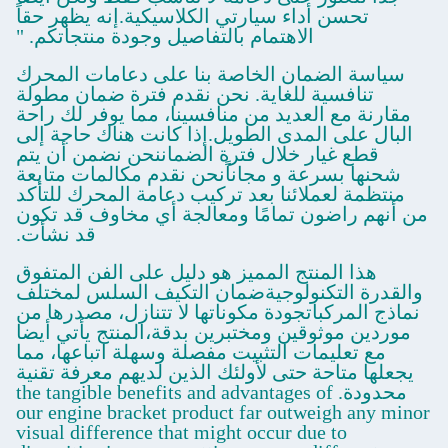
تحسن أداء سيارتي الكلاسيكية.إنه يظهر حقاً
الاهتمام بالتفاصيل وجودة منتجاتكم. "
سياسة الضمان الخاصة بنا على دعامات المحرك
تنافسية للغاية. نحن نقدم فترة ضمان مطولة
مقارنة مع العديد من منافسينا، مما يوفر لك راحة
البال على المدى الطويل.إذا كانت هناك حاجة إلى
قطع غيار خلال فترة الضماننحن نضمن أن يتم
شحنها بسرعة و مجاناًنحن نقدم مكالمات متابعة
منتظمة لعملائنا بعد تركيب دعامة المحرك للتأكد
من أنهم راضون تمامًا ومعالجة أي مخاوف قد تكون
قد نشأت.
هذا المنتج المميز هو دليل على الفن المتفوق
والقدرة التكنولوجيةضمان التكيف السلس لمختلف
نماذج المركباتجودة مكوناتها لا تتنازل، مصدرها من
موردين موثوقين ومختبرين بدقة،المنتج يأتي أيضا
مع تعليمات التثبيت مفصلة وسهلة اتباعها، مما
يجعلها متاحة حتى لأولئك الذين لديهم معرفة تقنية
محدودة. the tangible benefits and advantages of
our engine bracket product far outweigh any minor
visual difference that might occur due to