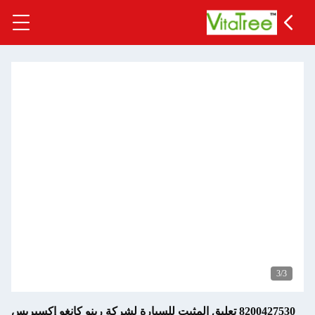
3
/3
8200427530 تعليق المثبت للسيارة لشركة رينو كانغو إكسبريس