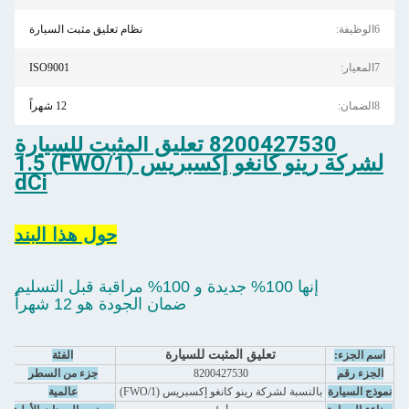
6الوظيفة:
نظام تعليق مثبت السيارة
7المعيار:
ISO9001
8الضمان:
12 شهراً
8200427530 تعليق المثبت للسيارة
لشركة رينو كانغو إكسبريس (FWO/1) 1.5
dCi
حول هذا البند
إنها 100% جديدة و 100% مراقبة قبل التسليم
ضمان الجودة هو 12 شهراً
تعليق المثبت للسيارة
اسم الجزء:
الفئة
قط
الجزء رقم
8200427530
جزء من السطر
نموذج السيارة
بالنسبة لشركة رينو كانغو إكسبريس (FWO/1)
عالمية