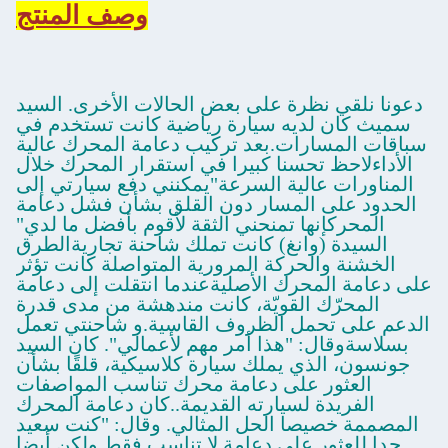
وصف المنتج
دعونا نلقي نظرة على بعض الحالات الأخرى. السيد
سميث كان لديه سيارة رياضية كانت تستخدم في
سباقات المسارات.بعد تركيب دعامة المحرك عالية
الأداءلاحظ تحسنا كبيرا في استقرار المحرك خلال
المناورات عالية السرعة"يمكنني دفع سيارتي إلى
الحدود على المسار دون القلق بشأن فشل دعامة
المحركإنها تمنحني الثقة لأقوم بأفضل ما لدي"
السيدة (وانغ) كانت تملك شاحنة تجاريةالطرق
الخشنة والحركة المرورية المتواصلة كانت تؤثر
على دعامة المحرك الأصليةعندما انتقلت إلى دعامة
المحرّك القويّة، كانت مندهشة من مدى قدرة
الدعم على تحمل الظروف القاسية.و شاحنتي تعمل
بسلاسةوقال: "هذا أمر مهم لأعمالي". كان السيد
جونسون، الذي يملك سيارة كلاسيكية، قلقًا بشأن
العثور على دعامة محرك تناسب المواصفات
الفريدة لسيارته القديمة..كان دعامة المحرك
المصممة خصيصا الحل المثالي. وقال: "كنت سعيد
جدا للعثور على دعامة لا تناسب فقط ولكن أيضا