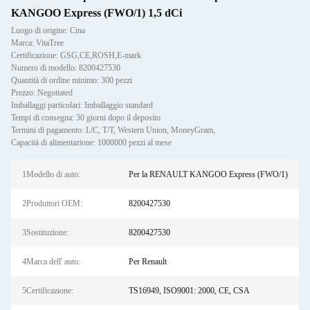
KANGOO Express (FWO/1) 1,5 dCi
Luogo di origine: Cina
Marca: VitaTree
Certificazione: GSG,CE,ROSH,E-mark
Numero di modello: 8200427530
Quantità di ordine minimo: 300 pezzi
Prezzo: Negotiated
Imballaggi particolari: Imballaggio standard
Tempi di consegna: 30 giorni dopo il deposito
Termini di pagamento: L/C, T/T, Western Union, MoneyGram,
Capacità di alimentazione: 1000000 pezzi al mese
1Modello di auto:
Per la RENAULT KANGOO Express (FWO/1)
2Produttori OEM:
8200427530
3Sostituzione:
8200427530
4Marca dell' auto:
Per Renault
5Certificazione:
TS16949, ISO9001: 2000, CE, CSA