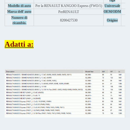
riga
Modello di auto
Per la RENAULT KANGOO Express (FWO/1)
Universale
Marca dell' auto
OEM/ODM
Per
RENAULT
Numero di
8200427530
Origine
ricambio.
Adatti a: