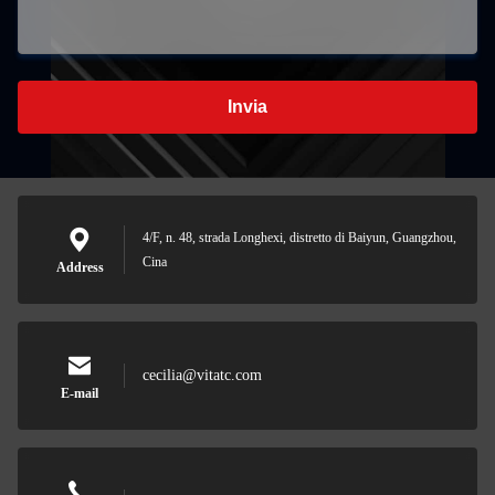
Invia
4/F, n. 48, strada Longhexi, distretto di Baiyun, Guangzhou,
Cina
Address
cecilia@vitatc.com
E-mail